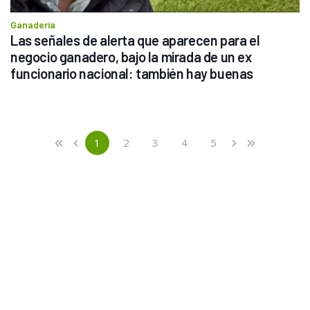
Ganadería
Las señales de alerta que aparecen para el 
negocio ganadero, bajo la mirada de un ex 
funcionario nacional: también hay buenas
Previous
First
1
2
3
4
5
«
‹
›
»
(current)
Next
Last