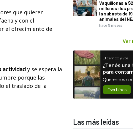
Vaquillonas a $
millones: los pr
dores que quieren
la subasta de 1
animales del NE
aena y con el
hace 8 meses
r el ofrecimiento de
Ver
El campo y vos
¿Tenés una h
 actividad
y se espera la
para contar
dumbre porque las
Queremos con
o el traslado de la
Escribinos
.
Las más leídas