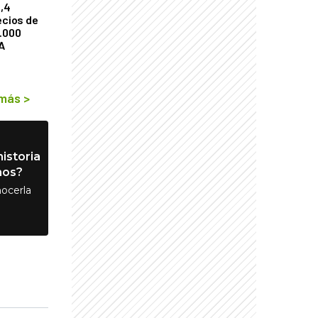
2,4
ecios de
9.000
A
 más
>
istoria
nos?
ocerla