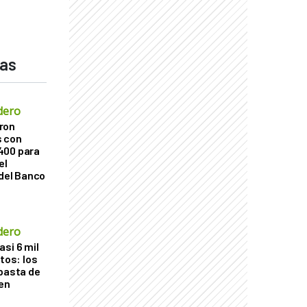
das
dero
ron
s con
400 para
el
 del Banco
dero
si 6 mil
itos: los
ubasta de
en