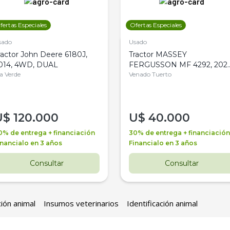
fertas Especiales
Ofertas Especiales
sado
Usado
ractor John Deere 6180J,
Tractor MASSEY
014, 4WD, DUAL
FERGUSSON MF 4292, 2020
la Verde
4WD, PATON
Venado Tuerto
U$
120.000
U$
40.000
0% de entrega + financiación
30% de entrega + financiación
inancialo en 3 años
Financialo en 3 años
Consultar
Consultar
ción animal
Insumos veterinarios
Identificación animal