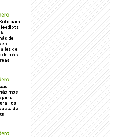
dero
Brito para
 feedlots
la
más de
s en
alles del
o de más
áreas
dero
acas
 máximos
 por el
era: los
ubasta de
ta
dero