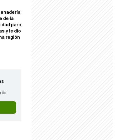
panadería
e de la
idad para
s y le dio
una región
as
cibí