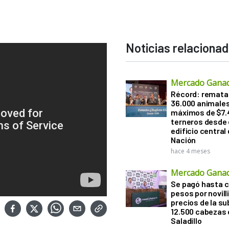
Noticias relaciona
Mercado Gana
Récord: remata
36.000 animale
máximos de $7.
terneros desde 
edificio central
Nación
hace 4 meses
Mercado Gana
Se pagó hasta ca
pesos por novill
precios de la s
12.500 cabezas 
Saladillo