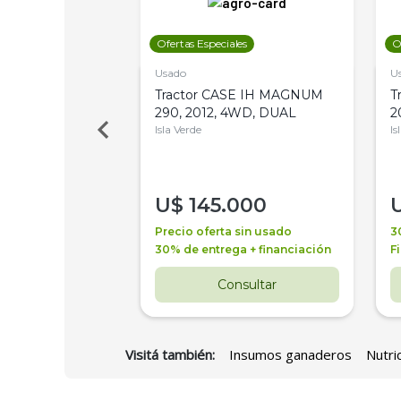
les
Ofertas Especiales
O
Usado
U
a Metalfor 7040,
Tractor CASE IH MAGNUM
T
Bot 32 Mts
290, 2012, 4WD, DUAL
2
Isla Verde
Is
000
U$
145.000
a + financiación
Precio oferta sin usado
3
 4 años
30% de entrega + financiación
F
nsultar
Consultar
Visitá también:
Insumos ganaderos
Nutri