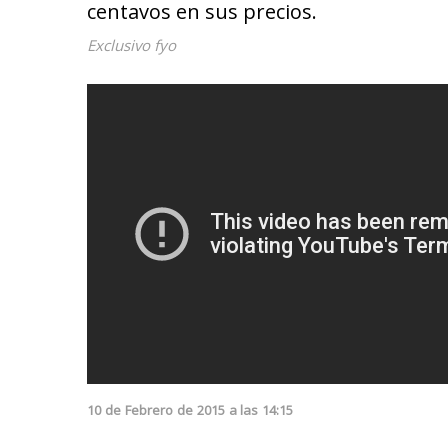
centavos en sus precios.
Exclusivo fyo
10
de
Febrero
de
2015
a las
14:15