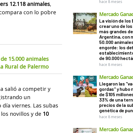
hace 8 meses
ers
12.118 animales
,
 compara con lo pobre
Mercado Gana
La visión de los 
crear uno de los
más grandes de 
Argentina, con 
50.000 animale
engorde: los det
establecimient
 de 15.000 animales
de 90.000 hect
hace 8 meses
La Rural de Palermo
Mercado Gana
Llegaron las "v
a salió a competir y
gordas" y hubo
de $105 millones
istrando un
33% de una tern
 día viernes. Las subas
precios de la s
genética de pun
los novillos y de
10
hace 8 meses
Mercado Gana