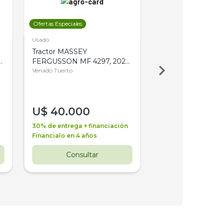
Ofertas Especiales
Ofertas Especiales
Usado
Usado
Tractor MASSEY
Tractor AGCO ALL
,
FERGUSSON MF 4297, 2020,
2003, 4WD, PA
4WD, PATON
Venado Tuerto
Venado Tuerto
U$
40.000
U$
30.000
30% de entrega + financiación
30% de entrega + 
Financialo en 4 años
Financialo en 3 a
Consultar
Consul