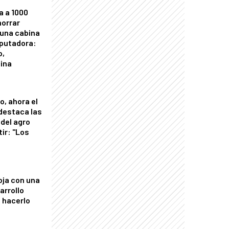
a a 1000
horrar
 una cabina
putadora:
o,
tina
o, ahora el
 destaca las
del agro
tir: "Los
"
oja con una
arrollo
 hacerlo