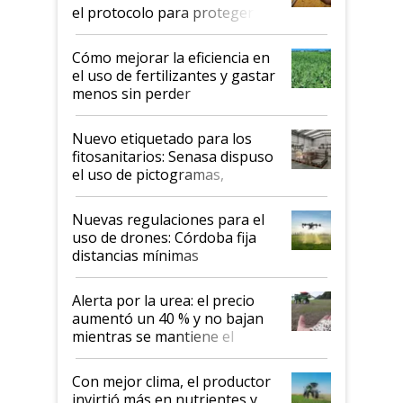
el protocolo para proteger la
propiedad intelectual
Cómo mejorar la eficiencia en
el uso de fertilizantes y gastar
menos sin perder
productividad en la campaña
fina
Nuevo etiquetado para los
fitosanitarios: Senasa dispuso
el uso de pictogramas,
palabras de advertencia e
indicaciones
Nuevas regulaciones para el
uso de drones: Córdoba fija
distancias mínimas
Alerta por la urea: el precio
aumentó un 40 % y no bajan
mientras se mantiene el
conflicto en Medio Oriente
Con mejor clima, el productor
invirtió más en nutrientes y