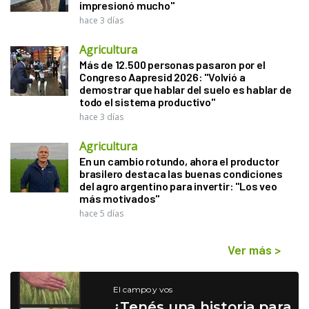
impresionó mucho"
hace 3 días
Agricultura
Más de 12.500 personas pasaron por el
Congreso Aapresid 2026: "Volvió a
demostrar que hablar del suelo es hablar de
todo el sistema productivo"
hace 3 días
Agricultura
En un cambio rotundo, ahora el productor
brasilero destaca las buenas condiciones
del agro argentino para invertir: "Los veo
más motivados"
hace 5 días
Ver más
>
El campo y vos
¿Tenés una historia para