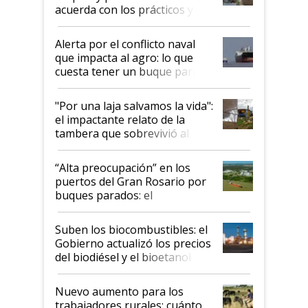
acuerda con los prácticos y
suspende el decreto de
desregulación
Alerta por el conflicto naval
que impacta al agro: lo que
cuesta tener un buque parado
y el peligro de que Argentina
pase a ser "país sucio"
"Por una laja salvamos la vida":
el impactante relato de la
tambera que sobrevivió al
tornado
“Alta preocupación” en los
puertos del Gran Rosario por
buques parados: el
funcionamiento de las
exportadoras en tensión tras
Suben los biocombustibles: el
la medida de fuerza de los
Gobierno actualizó los precios
prácticos
del biodiésel y el bioetanol
Nuevo aumento para los
trabajadores rurales: cuánto