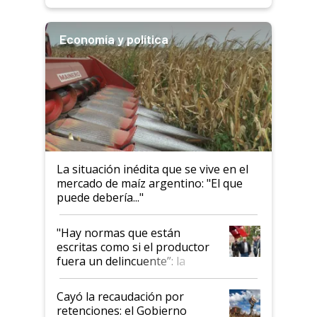
descalificaban, yo seguí
haciendo currículum"
Economía y política
La situación inédita que se vive en el
mercado de maíz argentino: "El que
puede debería..."
"Hay normas que están
escritas como si el productor
fuera un delincuente”: la
desregulación llegó al
Congreso Aapresid y hasta se
Cayó la recaudación por
habló del financiamiento al
retenciones: el Gobierno