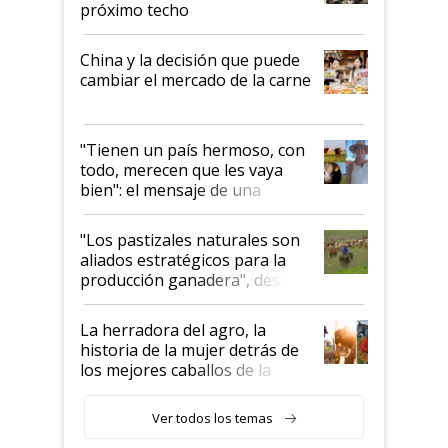
próximo techo
China y la decisión que puede
cambiar el mercado de la carne
"Tienen un país hermoso, con
todo, merecen que les vaya
bien": el mensaje de una
ganadera uruguaya sobre las
oportunidades que se abren
"Los pastizales naturales son
para el agro en Argentina, con
aliados estratégicos para la
foco en la carne
producción ganadera", destaca
la iniciativa que ya reúne a 46
establecimientos en Argentina
La herradora del agro, la
historia de la mujer detrás de
los mejores caballos de la
Argentina y los mitos que
todavía hacen sufrir a estos
Ver todos los temas
animales: "Mientras me