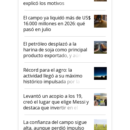
IPCVA
explicó los motivos
El campo ya liquidó más de US$
16.000 millones en 2026: qué
pasó en julio
El petróleo desplazó a la
harina de soja como principal
producto exportado, y aún así
el agro aportó casi seis de cada
diez dólares y sostuvo el
Récord para el agro: la
liderazgo en un semestre
actividad llegó a su máximo
récord
histórico impulsada por la
cosecha y las exportaciones
Levantó un acopio a los 19,
creó el lugar que elige Messi y
destaca que invertir en el
kirchnerismo era como "darle
plata a un hijo para droga":
La confianza del campo sigue
Juan Félix Rossetti, el libertario
alta, aunque perdió impulso