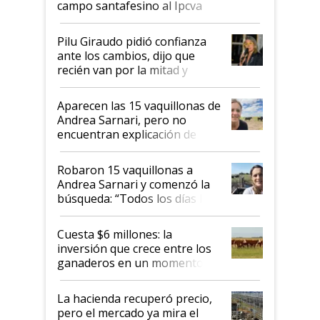
campo santafesino al Ipcva
Pilu Giraudo pidió confianza
ante los cambios, dijo que
recién van por la mitad y
destacó que exportar dejó de
ser "para unos pocos":
Aparecen las 15 vaquillonas de
"Tenemos un mandato muy
Andrea Sarnari, pero no
claro del gobierno nacional"
encuentran explicación de
cómo llegaron allí
Robaron 15 vaquillonas a
Andrea Sarnari y comenzó la
búsqueda: “Todos los días le
toca a algún productor”
Cuesta $6 millones: la
inversión que crece entre los
ganaderos en un momento
histórico para la actividad
La hacienda recuperó precio,
pero el mercado ya mira el