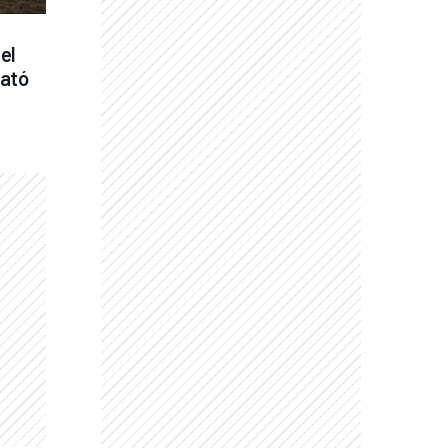
l 
ató 