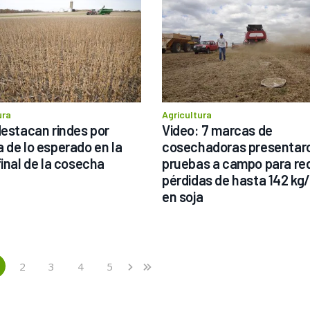
ura
Agricultura
destacan rindes por 
Video: 7 marcas de 
 de lo esperado en la 
cosechadoras presentaro
final de la cosecha
pruebas a campo para red
pérdidas de hasta 142 kg/
en soja
2
3
4
5
›
»
current)
Next
Last