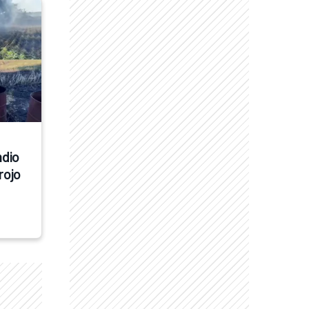
dio 
ojo 