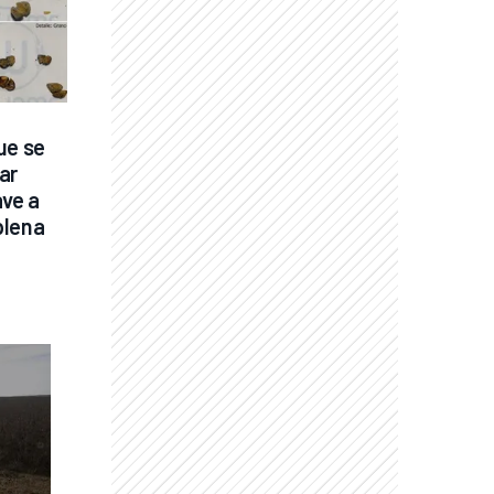
ue se 
r 
ve a 
lena 