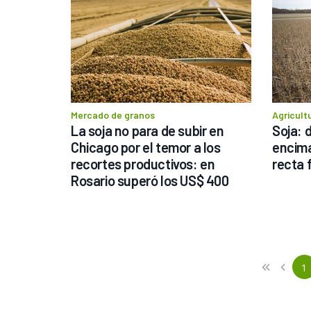
Mercado de granos
Agricult
La soja no para de subir en 
Soja: 
Chicago por el temor a los 
encima
recortes productivos: en 
recta 
Rosario superó los US$ 400
Previous
First
1
«
‹
(