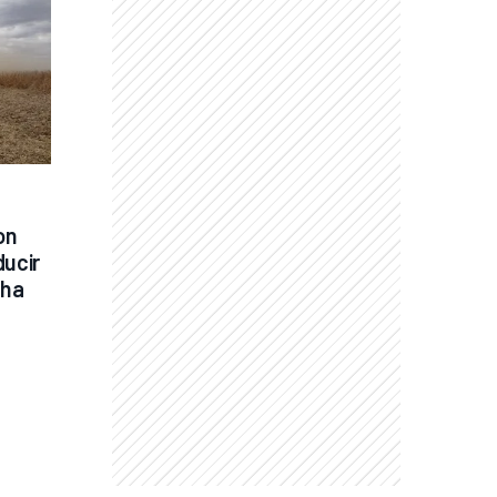
n 
ucir 
ha 