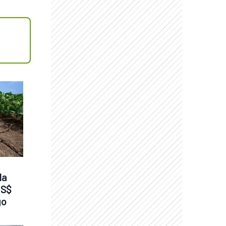
a 
S$ 
go