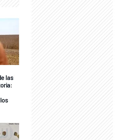
e las 
oria: 
los 