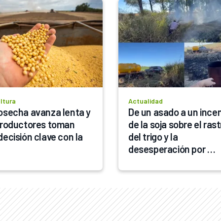
ltura
Actualidad
osecha avanza lenta y 
De un asado a un incen
productores toman 
de la soja sobre el rastr
ecisión clave con la 
del trigo y la 
desesperación por 
apagarlo