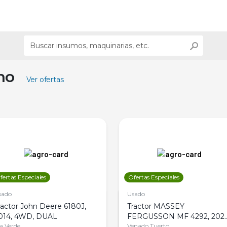
ino
Ver ofertas
fertas Especiales
Ofertas Especiales
sado
Usado
ractor John Deere 6180J,
Tractor MASSEY
014, 4WD, DUAL
FERGUSSON MF 4292, 2020
la Verde
4WD, PATON
Venado Tuerto