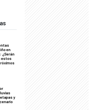
das
entas
Niño en
o: ¿Serán
 estos
próximos
or
luvias
 etapas y
cenario