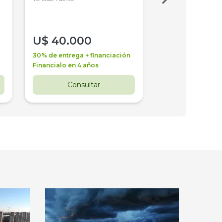
U$
40.000
U$
30.000
30% de entrega + financiación
30% de entrega + 
Financialo en 4 años
Financialo en 3 a
Consultar
Consul