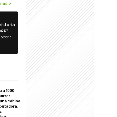
 más
>
istoria
nos?
ocerla
a a 1000
horrar
 una cabina
putadora:
o,
tina