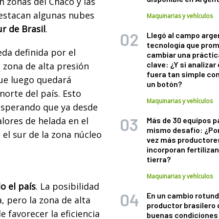
 zonas del Chaco y las
destacan algunas nubes
Maquinarias y vehículos
ur de Brasil
.
Llegó al campo arge
tecnología que pro
da definida por el
cambiar una práctic
clave: ¿Y si analizar 
 zona de alta presión
fuera tan simple co
que luego quedará
un botón?
norte del país. Esto
Maquinarias y vehículos
esperando que ya desde
lores de helada en el
Más de 30 equipos p
mismo desafío: ¿Po
el sur de la zona núcleo
vez más productore
incorporan fertiliza
tierra?
Maquinarias y vehículos
o el país
. La posibilidad
En un cambio rotund
a, pero la zona de alta
productor brasilero
e favorecer la eficiencia
buenas condiciones 