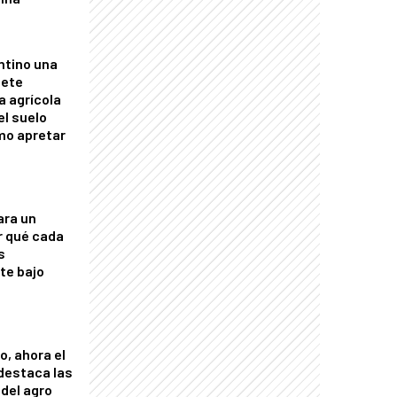
ntino una
mete
a agrícola
el suelo
mo apretar
ara un
r qué cada
s
nte bajo
o, ahora el
 destaca las
del agro