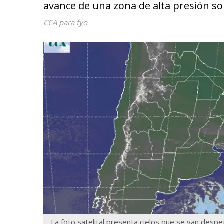
avance de una zona de alta presión so
CCA para fyo
La foto satelital presenta cielos que se van despe