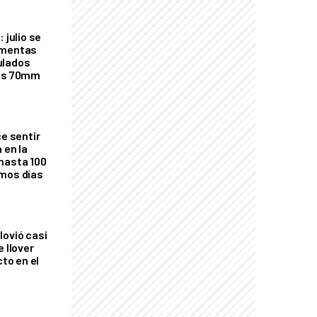
 julio se
rmentas
ulados
los 70mm
ce sentir
 en la
hasta 100
imos días
lovió casi
e llover
cto en el