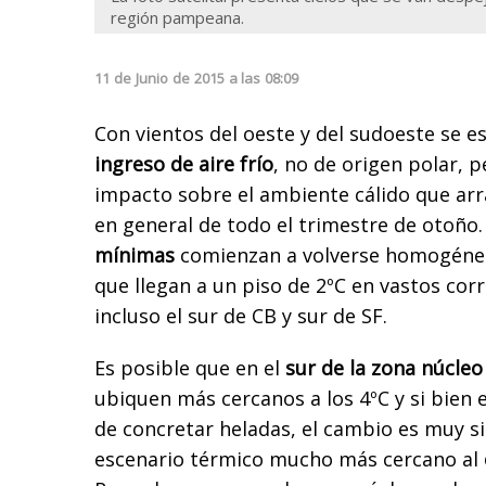
región pampeana.
11
de
Junio
de
2015
a las
08:09
Con vientos del oeste y del sudoeste se e
ingreso de aire frío
, no de origen polar, 
impacto sobre el ambiente cálido que ar
en general de todo el trimestre de otoño
mínimas
comienzan a volverse homogéne
que llegan a un piso de 2ºC en vastos cor
incluso el sur de CB y sur de SF.
Es posible que en el
sur de la zona núcleo
ubiquen más cercanos a los 4ºC y si bien 
de concretar heladas, el cambio es muy sig
escenario térmico mucho más cercano al