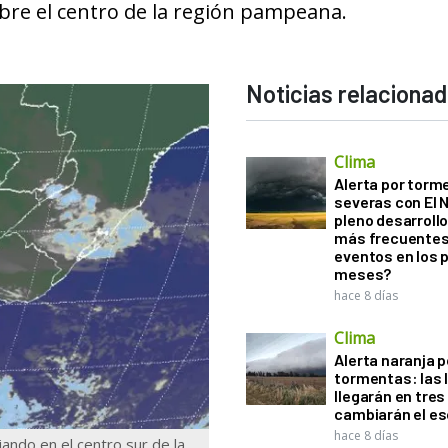
bre el centro de la región pampeana.
Noticias relaciona
Clima
Alerta por torm
severas con El 
pleno desarroll
más frecuentes
eventos en los 
meses?
hace 8 días
Clima
Alerta naranja p
tormentas: las l
llegarán en tres
cambiarán el es
hace 8 días
jando en el centro sur de la