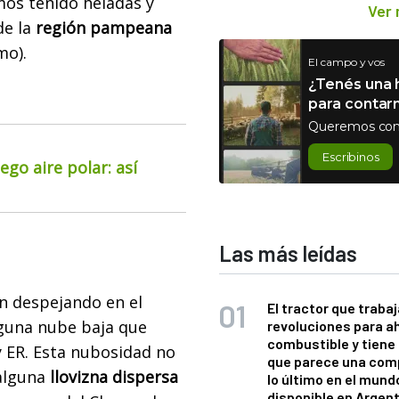
os tenido heladas y
Ver
de la
región pampeana
mo).
El campo y vos
¿Tenés una h
para contar
Queremos con
Escribinos
go aire polar: así
Las más leídas
an despejando en el
El tractor que trabaj
lguna nube baja que
revoluciones para a
combustible y tiene
 ER. Esta nubosidad no
que parece una com
alguna
llovizna dispersa
lo último en el mund
disponible en Argen