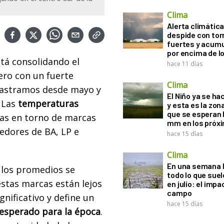
Clima
Alerta climática:
despide con to
fuertes y acum
por encima de 
stá consolidando el
hace 11 días
pero con un fuerte
Clima
rastramos desde mayo y
El Niño ya se ha
. Las
temperaturas
y esta es la zona
que se esperan 
as en torno de marcas
mm en los próx
redores de BA, LP e
hace 15 días
Clima
En una semana l
los promedios se
todo lo que suel
estas marcas están lejos
en julio: el impa
campo
nificativo y define un
hace 15 días
esperado para la época
.