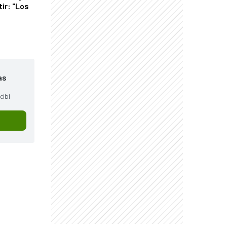
tir: "Los
"
as
cibí