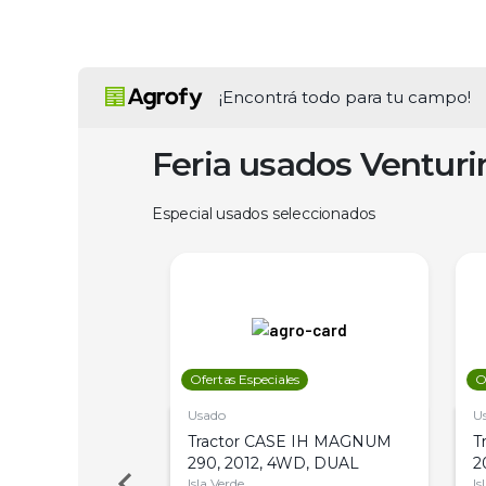
¡Encontrá todo para tu campo!
Feria usados Ventur
Especial usados seleccionados
les
Ofertas Especiales
O
Usado
U
a Metalfor 7040,
Tractor CASE IH MAGNUM
T
Bot 32 Mts
290, 2012, 4WD, DUAL
2
Isla Verde
Is