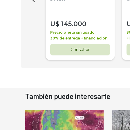
000
U$
145.000
a + financiación
Precio oferta sin usado
3
 4 años
30% de entrega + financiación
F
nsultar
Consultar
También puede interesarte