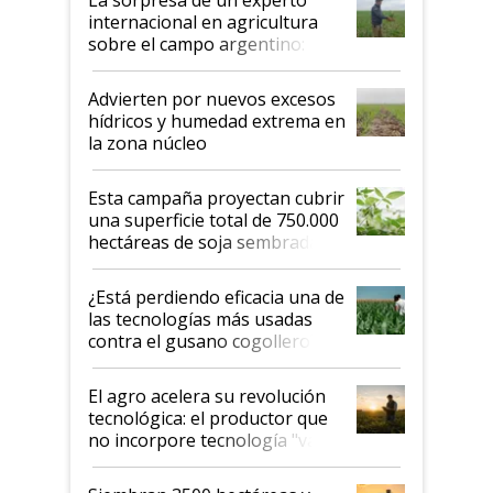
internacional en agricultura
sobre el campo argentino:
"Estoy muy impresionado"
Advierten por nuevos excesos
hídricos y humedad extrema en
la zona núcleo
Esta campaña proyectan cubrir
una superficie total de 750.000
hectáreas de soja sembradas
con una nueva generación de
variedades que marcan un
¿Está perdiendo eficacia una de
salto tecnológico en genética y
las tecnologías más usadas
rendimiento
contra el gusano cogollero? El
desafío de una tecnología clave
El agro acelera su revolución
tecnológica: el productor que
no incorpore tecnología "va a
perder el tren"