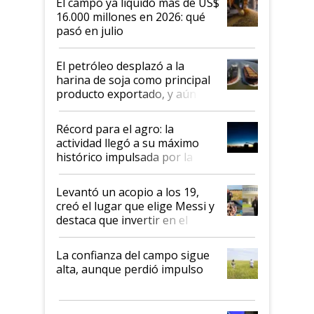
El campo ya liquidó más de US$
16.000 millones en 2026: qué
pasó en julio
El petróleo desplazó a la
harina de soja como principal
producto exportado, y aún así
el agro aportó casi seis de cada
diez dólares y sostuvo el
Récord para el agro: la
liderazgo en un semestre
actividad llegó a su máximo
récord
histórico impulsada por la
cosecha y las exportaciones
Levantó un acopio a los 19,
creó el lugar que elige Messi y
destaca que invertir en el
kirchnerismo era como "darle
plata a un hijo para droga":
La confianza del campo sigue
Juan Félix Rossetti, el libertario
alta, aunque perdió impulso
que de una dura crisis salió
más fuerte y apuesta al cambio
de Milei