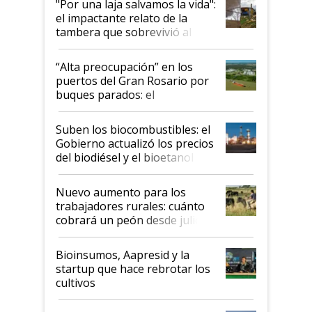
"Por una laja salvamos la vida":
el impactante relato de la
tambera que sobrevivió al
tornado
“Alta preocupación” en los
puertos del Gran Rosario por
buques parados: el
funcionamiento de las
exportadoras en tensión tras
Suben los biocombustibles: el
la medida de fuerza de los
Gobierno actualizó los precios
prácticos
del biodiésel y el bioetanol
Nuevo aumento para los
trabajadores rurales: cuánto
cobrará un peón desde julio
Bioinsumos, Aapresid y la
startup que hace rebrotar los
cultivos