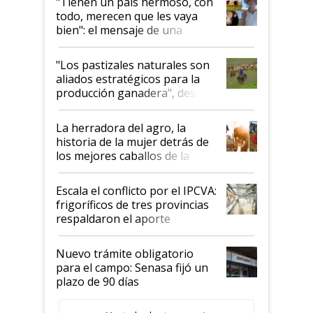
"Tienen un país hermoso, con
todo, merecen que les vaya
bien": el mensaje de una
ganadera uruguaya sobre las
oportunidades que se abren
"Los pastizales naturales son
para el agro en Argentina, con
aliados estratégicos para la
foco en la carne
producción ganadera", destaca
la iniciativa que ya reúne a 46
establecimientos en Argentina
La herradora del agro, la
historia de la mujer detrás de
los mejores caballos de la
Argentina y los mitos que
todavía hacen sufrir a estos
Escala el conflicto por el IPCVA:
animales: "Mientras me
frigoríficos de tres provincias
descalificaban, yo seguí
respaldaron el aporte
haciendo currículum"
obligatorio
Nuevo trámite obligatorio
para el campo: Senasa fijó un
plazo de 90 días