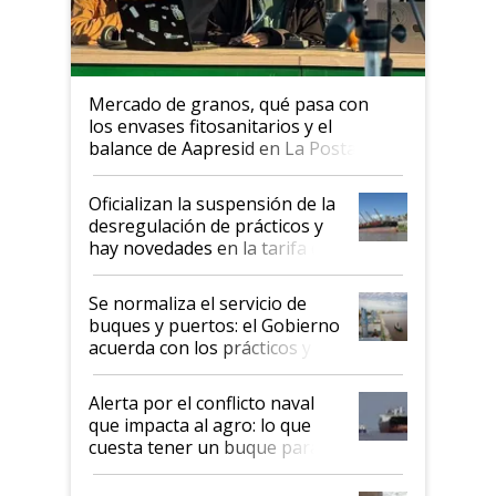
Mercado de granos, qué pasa con
los envases fitosanitarios y el
balance de Aapresid en La Posta
Oficializan la suspensión de la
desregulación de prácticos y
hay novedades en la tarifa de
la hidrovía
Se normaliza el servicio de
buques y puertos: el Gobierno
acuerda con los prácticos y
suspende el decreto de
desregulación
Alerta por el conflicto naval
que impacta al agro: lo que
cuesta tener un buque parado
y el peligro de que Argentina
pase a ser "país sucio"