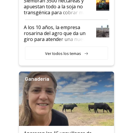
Siembran 3500 hectáreas y
apuestan todo a la soja no
transgénica para cobrar más
por tonelada: compraron un
semillero
A los 10 años, la empresa
rosarina del agro que da un
giro para atender una nueva
etapa en el agro
Ver todos los temas
Ganadería