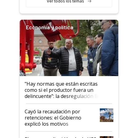
Ver todos los temas
Economía y política
"Hay normas que están escritas
como si el productor fuera un
delincuente”: la desregulación llegó
al Congreso Aapresid y hasta se
habló del financiamiento al IPCVA
Cayó la recaudación por
retenciones: el Gobierno
explicó los motivos