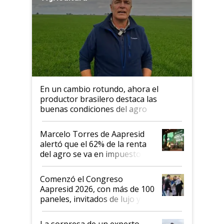
En un cambio rotundo, ahora el
productor brasilero destaca las
buenas condiciones del agro
argentino para invertir: "Los veo
más motivados"
Marcelo Torres de Aapresid
alertó que el 62% de la renta
del agro se va en impuestos:
"No es bueno que en
Argentina se sigan discutiendo
Comenzó el Congreso
las mismas cosas de hace 50
Aapresid 2026, con más de 100
años"
paneles, invitados de lujo y
todas las tendencias
La sorpresa de un experto