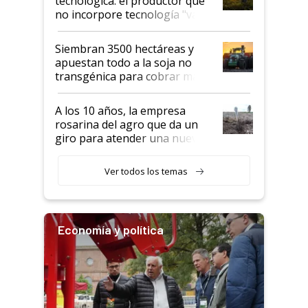
tecnológica: el productor que
no incorpore tecnología "va a
perder el tren"
Siembran 3500 hectáreas y
apuestan todo a la soja no
transgénica para cobrar más
por tonelada: compraron un
semillero
A los 10 años, la empresa
rosarina del agro que da un
giro para atender una nueva
etapa en el agro
Ver todos los temas
Economía y política