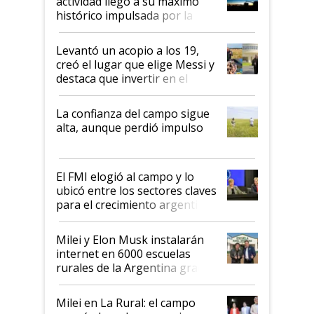
actividad llegó a su máximo
récord
histórico impulsada por la
cosecha y las exportaciones
Levantó un acopio a los 19,
creó el lugar que elige Messi y
destaca que invertir en el
kirchnerismo era como "darle
plata a un hijo para droga":
La confianza del campo sigue
Juan Félix Rossetti, el libertario
alta, aunque perdió impulso
que de una dura crisis salió
más fuerte y apuesta al cambio
de Milei
El FMI elogió al campo y lo
ubicó entre los sectores claves
para el crecimiento argentino
Milei y Elon Musk instalarán
internet en 6000 escuelas
rurales de la Argentina gracias
a un acuerdo con Starlink
Milei en La Rural: el campo