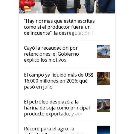
"Hay normas que están escritas
como si el productor fuera un
delincuente”: la desregulación llegó
al Congreso Aapresid y hasta se
habló del financiamiento al IPCVA
Cayó la recaudación por
retenciones: el Gobierno
explicó los motivos
El campo ya liquidó más de US$
16.000 millones en 2026: qué
pasó en julio
El petróleo desplazó a la
harina de soja como principal
producto exportado, y aún así
el agro aportó casi seis de cada
diez dólares y sostuvo el
Récord para el agro: la
liderazgo en un semestre