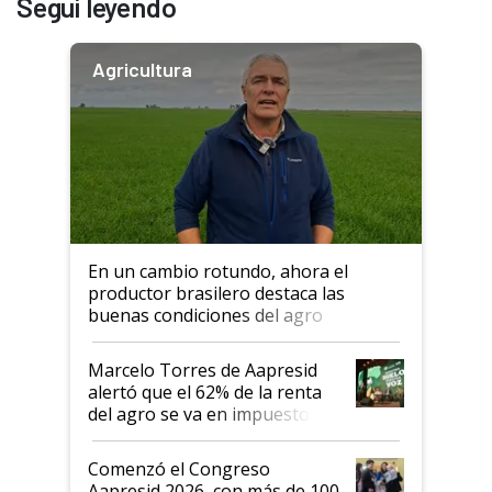
Seguí leyendo
Agricultura
En un cambio rotundo, ahora el
productor brasilero destaca las
buenas condiciones del agro
argentino para invertir: "Los veo
más motivados"
Marcelo Torres de Aapresid
alertó que el 62% de la renta
del agro se va en impuestos:
"No es bueno que en
Argentina se sigan discutiendo
Comenzó el Congreso
las mismas cosas de hace 50
Aapresid 2026, con más de 100