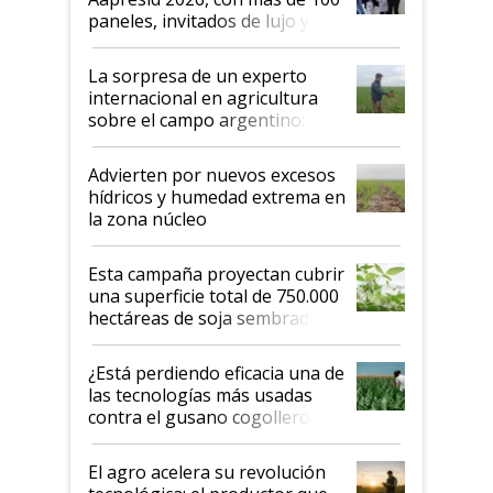
años"
paneles, invitados de lujo y
todas las tendencias
La sorpresa de un experto
internacional en agricultura
sobre el campo argentino:
"Estoy muy impresionado"
Advierten por nuevos excesos
hídricos y humedad extrema en
la zona núcleo
Esta campaña proyectan cubrir
una superficie total de 750.000
hectáreas de soja sembradas
con una nueva generación de
variedades que marcan un
¿Está perdiendo eficacia una de
salto tecnológico en genética y
las tecnologías más usadas
rendimiento
contra el gusano cogollero? El
desafío de una tecnología clave
El agro acelera su revolución