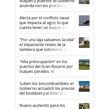
buques y puertos: el Gobierno
acuerda con los prácticos y
suspende el decreto de
desregulación
Alerta por el conflicto naval
que impacta al agro: lo que
cuesta tener un buque parado
y el peligro de que Argentina
pase a ser "país sucio"
"Por una laja salvamos la vida":
el impactante relato de la
tambera que sobrevivió al
tornado
“Alta preocupación” en los
puertos del Gran Rosario por
buques parados: el
funcionamiento de las
exportadoras en tensión tras
Suben los biocombustibles: el
la medida de fuerza de los
Gobierno actualizó los precios
prácticos
del biodiésel y el bioetanol
Nuevo aumento para los