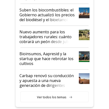
funcionamiento de las
exportadoras en tensión tras
Suben los biocombustibles: el
la medida de fuerza de los
Gobierno actualizó los precios
prácticos
del biodiésel y el bioetanol
Nuevo aumento para los
trabajadores rurales: cuánto
cobrará un peón desde julio
Bioinsumos, Aapresid y la
startup que hace rebrotar los
cultivos
Carbap renovó su conducción
y apuesta a una nueva
generación de dirigentes
rurales
Ver todos los temas