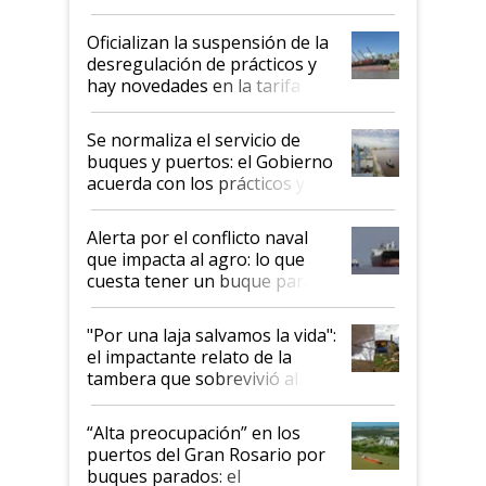
Oficializan la suspensión de la
desregulación de prácticos y
hay novedades en la tarifa de
la hidrovía
Se normaliza el servicio de
buques y puertos: el Gobierno
acuerda con los prácticos y
suspende el decreto de
desregulación
Alerta por el conflicto naval
que impacta al agro: lo que
cuesta tener un buque parado
y el peligro de que Argentina
pase a ser "país sucio"
"Por una laja salvamos la vida":
el impactante relato de la
tambera que sobrevivió al
tornado
“Alta preocupación” en los
puertos del Gran Rosario por
buques parados: el