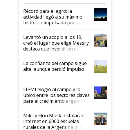
el agro aportó casi seis de cada
diez dólares y sostuvo el
Récord para el agro: la
liderazgo en un semestre
actividad llegó a su máximo
récord
histórico impulsada por la
cosecha y las exportaciones
Levantó un acopio a los 19,
creó el lugar que elige Messi y
destaca que invertir en el
kirchnerismo era como "darle
plata a un hijo para droga":
La confianza del campo sigue
Juan Félix Rossetti, el libertario
alta, aunque perdió impulso
que de una dura crisis salió
más fuerte y apuesta al cambio
de Milei
El FMI elogió al campo y lo
ubicó entre los sectores claves
para el crecimiento argentino
Milei y Elon Musk instalarán
internet en 6000 escuelas
rurales de la Argentina gracias