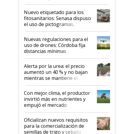
productividad en la campaña
fina
Nuevo etiquetado para los
fitosanitarios: Senasa dispuso
el uso de pictogramas,
palabras de advertencia e
indicaciones
Nuevas regulaciones para el
uso de drones: Córdoba fija
distancias mínimas
Alerta por la urea: el precio
aumentó un 40 % y no bajan
mientras se mantiene el
conflicto en Medio Oriente
Con mejor clima, el productor
invirtió más en nutrientes y
empujó el mercado
Oficializan nuevos requisitos
para la comercialización de
semillas de trigo y cebada a