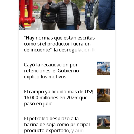
"Hay normas que están escritas
como si el productor fuera un
delincuente”: la desregulación llegó
al Congreso Aapresid y hasta se
habló del financiamiento al IPCVA
Cayó la recaudación por
retenciones: el Gobierno
explicó los motivos
El campo ya liquidó más de US$
16.000 millones en 2026: qué
pasó en julio
El petróleo desplazó a la
harina de soja como principal
producto exportado, y aún así