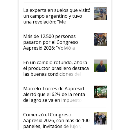
el lote
La experta en suelos que visitó
un campo argentino y tuvo
una revelación: "Me
impresionó mucho"
Más de 12.500 personas
pasaron por el Congreso
Aapresid 2026: "Volvió a
demostrar que hablar del
suelo es hablar de todo el
En un cambio rotundo, ahora
sistema productivo"
el productor brasilero destaca
las buenas condiciones del
agro argentino para invertir:
"Los veo más motivados"
Marcelo Torres de Aapresid
alertó que el 62% de la renta
del agro se va en impuestos:
"No es bueno que en
Argentina se sigan discutiendo
Comenzó el Congreso
las mismas cosas de hace 50
Aapresid 2026, con más de 100
años"
paneles, invitados de lujo y