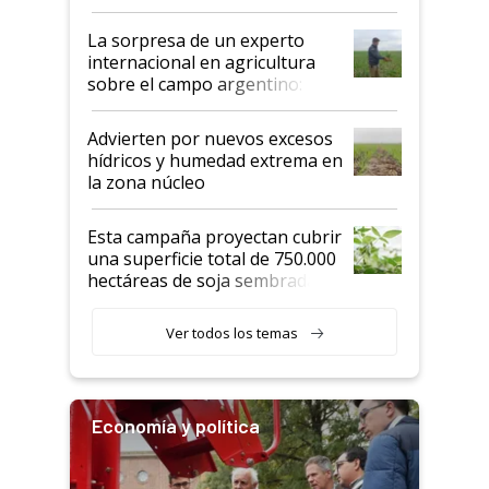
todas las tendencias
La sorpresa de un experto
internacional en agricultura
sobre el campo argentino:
"Estoy muy impresionado"
Advierten por nuevos excesos
hídricos y humedad extrema en
la zona núcleo
Esta campaña proyectan cubrir
una superficie total de 750.000
hectáreas de soja sembradas
con una nueva generación de
variedades que marcan un
Ver todos los temas
salto tecnológico en genética y
rendimiento
Economía y política