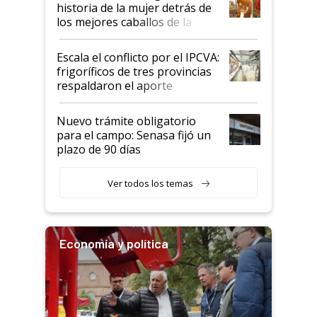
historia de la mujer detrás de
los mejores caballos de la
Argentina y los mitos que
todavía hacen sufrir a estos
Escala el conflicto por el IPCVA:
animales: "Mientras me
frigoríficos de tres provincias
descalificaban, yo seguí
respaldaron el aporte
haciendo currículum"
obligatorio
Nuevo trámite obligatorio
para el campo: Senasa fijó un
plazo de 90 días
Ver todos los temas
Economía y política