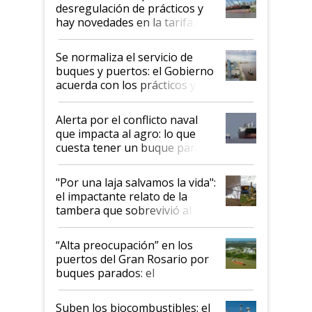
desregulación de prácticos y
hay novedades en la tarifa de
la hidrovía
Se normaliza el servicio de
buques y puertos: el Gobierno
acuerda con los prácticos y
suspende el decreto de
desregulación
Alerta por el conflicto naval
que impacta al agro: lo que
cuesta tener un buque parado
y el peligro de que Argentina
pase a ser "país sucio"
"Por una laja salvamos la vida":
el impactante relato de la
tambera que sobrevivió al
tornado
“Alta preocupación” en los
puertos del Gran Rosario por
buques parados: el
funcionamiento de las
exportadoras en tensión tras
Suben los biocombustibles: el