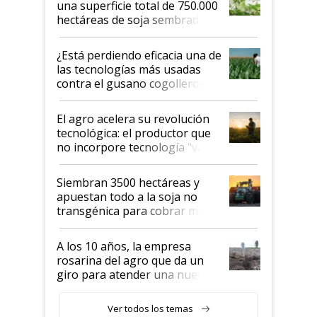
una superficie total de 750.000
hectáreas de soja sembradas
con una nueva generación de
variedades que marcan un
¿Está perdiendo eficacia una de
salto tecnológico en genética y
las tecnologías más usadas
rendimiento
contra el gusano cogollero? El
desafío de una tecnología clave
El agro acelera su revolución
tecnológica: el productor que
no incorpore tecnología "va a
perder el tren"
Siembran 3500 hectáreas y
apuestan todo a la soja no
transgénica para cobrar más
por tonelada: compraron un
semillero
A los 10 años, la empresa
rosarina del agro que da un
giro para atender una nueva
etapa en el agro
Ver todos los temas