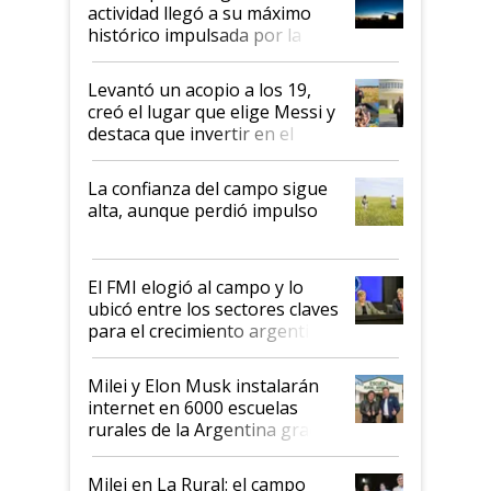
liderazgo en un semestre
actividad llegó a su máximo
récord
histórico impulsada por la
cosecha y las exportaciones
Levantó un acopio a los 19,
creó el lugar que elige Messi y
destaca que invertir en el
kirchnerismo era como "darle
plata a un hijo para droga":
La confianza del campo sigue
Juan Félix Rossetti, el libertario
alta, aunque perdió impulso
que de una dura crisis salió
más fuerte y apuesta al cambio
de Milei
El FMI elogió al campo y lo
ubicó entre los sectores claves
para el crecimiento argentino
Milei y Elon Musk instalarán
internet en 6000 escuelas
rurales de la Argentina gracias
a un acuerdo con Starlink
Milei en La Rural: el campo