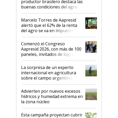
productor brasilero destaca las
buenas condiciones del agro
argentino para invertir: "Los veo
más motivados"
Marcelo Torres de Aapresid
alertó que el 62% de la renta
del agro se va en impuestos:
"No es bueno que en
Argentina se sigan discutiendo
Comenzó el Congreso
las mismas cosas de hace 50
Aapresid 2026, con más de 100
años"
paneles, invitados de lujo y
todas las tendencias
La sorpresa de un experto
internacional en agricultura
sobre el campo argentino:
"Estoy muy impresionado"
Advierten por nuevos excesos
hídricos y humedad extrema en
la zona núcleo
Esta campaña proyectan cubrir