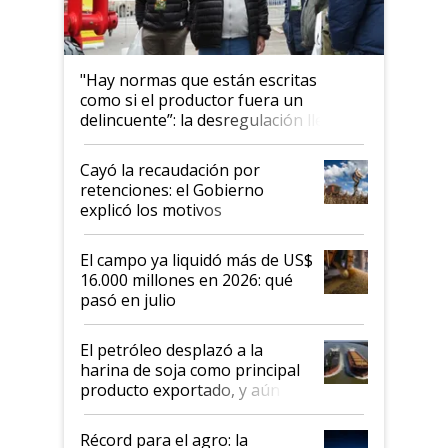
"Hay normas que están escritas
como si el productor fuera un
delincuente”: la desregulación llegó
al Congreso Aapresid y hasta se
habló del financiamiento al IPCVA
Cayó la recaudación por
retenciones: el Gobierno
explicó los motivos
El campo ya liquidó más de US$
16.000 millones en 2026: qué
pasó en julio
El petróleo desplazó a la
harina de soja como principal
producto exportado, y aún así
el agro aportó casi seis de cada
diez dólares y sostuvo el
Récord para el agro: la