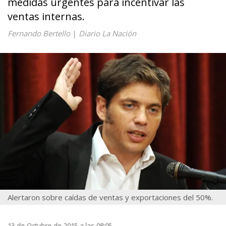
medidas urgentes para incentivar las
ventas internas.
Fernando Bertello
|
Diario La Nación
Alertaron sobre caídas de ventas y exportaciones del 50%.
13
de
Octubre
de
2015
a las
08:05