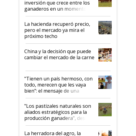
inversión que crece entre los
ganaderos en un momento
histórico para la actividad
La hacienda recuperó precio,
pero el mercado ya mira el
próximo techo
China y la decisión que puede
cambiar el mercado de la carne
"Tienen un país hermoso, con
todo, merecen que les vaya
bien": el mensaje de una
ganadera uruguaya sobre las
oportunidades que se abren
"Los pastizales naturales son
para el agro en Argentina, con
aliados estratégicos para la
foco en la carne
producción ganadera", destaca
la iniciativa que ya reúne a 46
establecimientos en Argentina
La herradora del agro, la