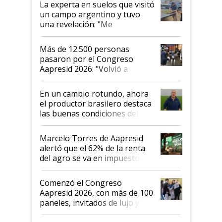
La experta en suelos que visitó
un campo argentino y tuvo
una revelación: "Me
impresionó mucho"
Más de 12.500 personas
pasaron por el Congreso
Aapresid 2026: "Volvió a
demostrar que hablar del
suelo es hablar de todo el
En un cambio rotundo, ahora
sistema productivo"
el productor brasilero destaca
las buenas condiciones del
agro argentino para invertir:
"Los veo más motivados"
Marcelo Torres de Aapresid
alertó que el 62% de la renta
del agro se va en impuestos:
"No es bueno que en
Argentina se sigan discutiendo
Comenzó el Congreso
las mismas cosas de hace 50
Aapresid 2026, con más de 100
años"
paneles, invitados de lujo y
todas las tendencias