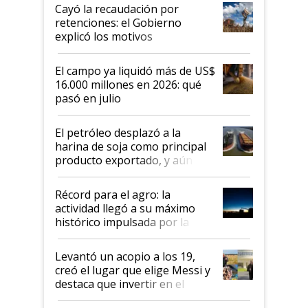
habló del financiamiento al IPCVA
Cayó la recaudación por
retenciones: el Gobierno
explicó los motivos
El campo ya liquidó más de US$
16.000 millones en 2026: qué
pasó en julio
El petróleo desplazó a la
harina de soja como principal
producto exportado, y aún así
el agro aportó casi seis de cada
diez dólares y sostuvo el
Récord para el agro: la
liderazgo en un semestre
actividad llegó a su máximo
récord
histórico impulsada por la
cosecha y las exportaciones
Levantó un acopio a los 19,
creó el lugar que elige Messi y
destaca que invertir en el
kirchnerismo era como "darle