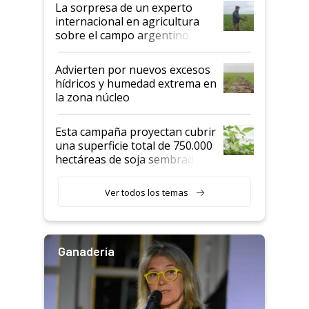
La sorpresa de un experto
internacional en agricultura
sobre el campo argentino:
"Estoy muy impresionado"
Advierten por nuevos excesos
hídricos y humedad extrema en
la zona núcleo
Esta campaña proyectan cubrir
una superficie total de 750.000
hectáreas de soja sembradas
con una nueva generación de
variedades que marcan un
Ver todos los temas
salto tecnológico en genética y
rendimiento
Ganadería