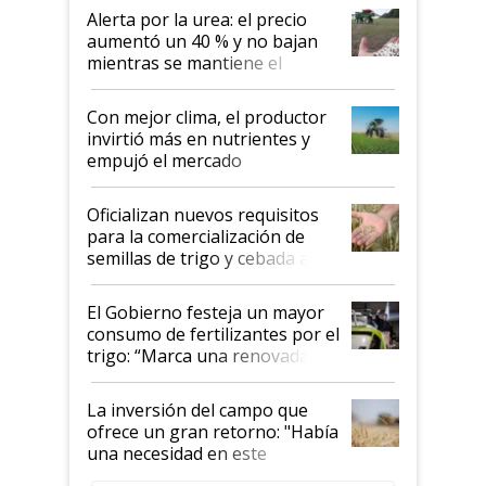
Alerta por la urea: el precio
aumentó un 40 % y no bajan
mientras se mantiene el
conflicto en Medio Oriente
Con mejor clima, el productor
invirtió más en nutrientes y
empujó el mercado
Oficializan nuevos requisitos
para la comercialización de
semillas de trigo y cebada a
granel
El Gobierno festeja un mayor
consumo de fertilizantes por el
trigo: “Marca una renovada
confianza de los productores”
La inversión del campo que
ofrece un gran retorno: "Había
una necesidad en este
segmento"