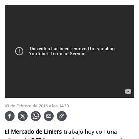
03
de
Febrero
de
2016
a las
14:30
El
Mercado de Liniers
trabajó hoy con una