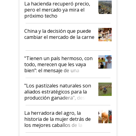
La hacienda recuperó precio,
pero el mercado ya mira el
próximo techo
China y la decisión que puede
cambiar el mercado de la carne
"Tienen un país hermoso, con
todo, merecen que les vaya
bien": el mensaje de una
ganadera uruguaya sobre las
oportunidades que se abren
"Los pastizales naturales son
para el agro en Argentina, con
aliados estratégicos para la
foco en la carne
producción ganadera", destaca
la iniciativa que ya reúne a 46
establecimientos en Argentina
La herradora del agro, la
historia de la mujer detrás de
los mejores caballos de la
Argentina y los mitos que