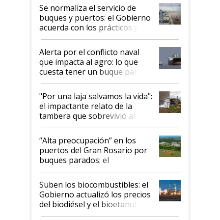
Se normaliza el servicio de
buques y puertos: el Gobierno
acuerda con los prácticos y
suspende el decreto de
desregulación
Alerta por el conflicto naval
que impacta al agro: lo que
cuesta tener un buque parado
y el peligro de que Argentina
pase a ser "país sucio"
"Por una laja salvamos la vida":
el impactante relato de la
tambera que sobrevivió al
tornado
“Alta preocupación” en los
puertos del Gran Rosario por
buques parados: el
funcionamiento de las
exportadoras en tensión tras
Suben los biocombustibles: el
la medida de fuerza de los
Gobierno actualizó los precios
prácticos
del biodiésel y el bioetanol