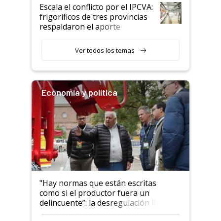
todavía hacen sufrir a estos
Escala el conflicto por el IPCVA:
animales: "Mientras me
frigoríficos de tres provincias
descalificaban, yo seguí
respaldaron el aporte
haciendo currículum"
obligatorio
Ver todos los temas
Economía y política
"Hay normas que están escritas
como si el productor fuera un
delincuente”: la desregulación llegó
al Congreso Aapresid y hasta se