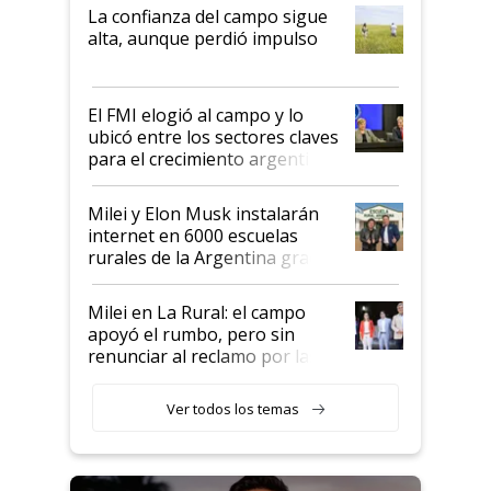
plata a un hijo para droga":
La confianza del campo sigue
Juan Félix Rossetti, el libertario
alta, aunque perdió impulso
que de una dura crisis salió
más fuerte y apuesta al cambio
de Milei
El FMI elogió al campo y lo
ubicó entre los sectores claves
para el crecimiento argentino
Milei y Elon Musk instalarán
internet en 6000 escuelas
rurales de la Argentina gracias
a un acuerdo con Starlink
Milei en La Rural: el campo
apoyó el rumbo, pero sin
renunciar al reclamo por las
retenciones
Ver todos los temas