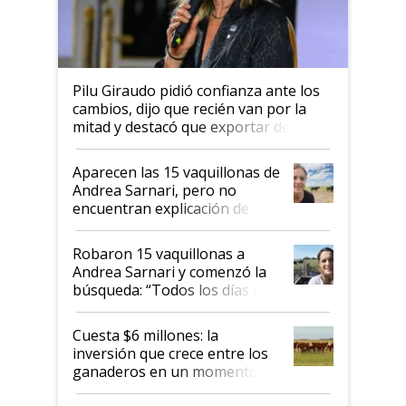
Pilu Giraudo pidió confianza ante los
cambios, dijo que recién van por la
mitad y destacó que exportar dejó de
ser "para unos pocos": "Tenemos un
mandato muy claro del gobierno
Aparecen las 15 vaquillonas de
nacional"
Andrea Sarnari, pero no
encuentran explicación de
cómo llegaron allí
Robaron 15 vaquillonas a
Andrea Sarnari y comenzó la
búsqueda: “Todos los días le
toca a algún productor”
Cuesta $6 millones: la
inversión que crece entre los
ganaderos en un momento
histórico para la actividad