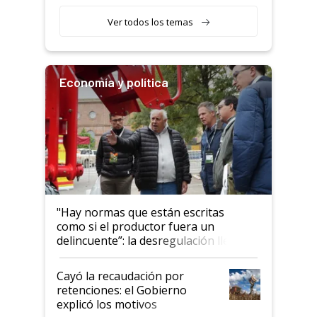
obligatorio
Ver todos los temas
Economía y política
"Hay normas que están escritas
como si el productor fuera un
delincuente”: la desregulación llegó
al Congreso Aapresid y hasta se
habló del financiamiento al IPCVA
Cayó la recaudación por
retenciones: el Gobierno
explicó los motivos