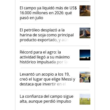
El campo ya liquidó más de US$
16.000 millones en 2026: qué
pasó en julio
El petróleo desplazó a la
harina de soja como principal
producto exportado, y aún así
el agro aportó casi seis de cada
diez dólares y sostuvo el
Récord para el agro: la
liderazgo en un semestre
actividad llegó a su máximo
récord
histórico impulsada por la
cosecha y las exportaciones
Levantó un acopio a los 19,
creó el lugar que elige Messi y
destaca que invertir en el
kirchnerismo era como "darle
plata a un hijo para droga":
La confianza del campo sigue
Juan Félix Rossetti, el libertario
alta, aunque perdió impulso
que de una dura crisis salió
más fuerte y apuesta al cambio