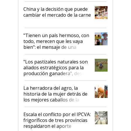
China y la decisión que puede
cambiar el mercado de la carne
"Tienen un país hermoso, con
todo, merecen que les vaya
bien": el mensaje de una
ganadera uruguaya sobre las
oportunidades que se abren
"Los pastizales naturales son
para el agro en Argentina, con
aliados estratégicos para la
foco en la carne
producción ganadera", destaca
la iniciativa que ya reúne a 46
establecimientos en Argentina
La herradora del agro, la
historia de la mujer detrás de
los mejores caballos de la
Argentina y los mitos que
todavía hacen sufrir a estos
Escala el conflicto por el IPCVA:
animales: "Mientras me
frigoríficos de tres provincias
descalificaban, yo seguí
respaldaron el aporte
haciendo currículum"