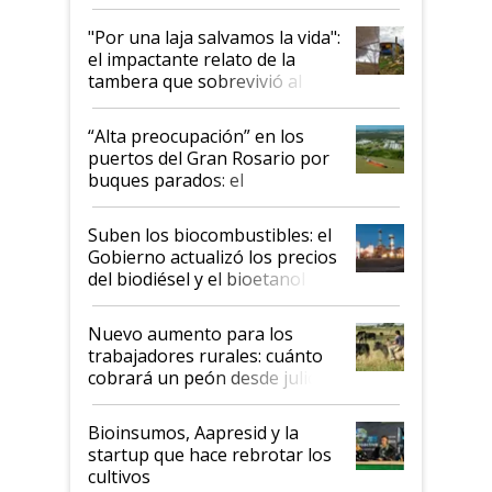
y el peligro de que Argentina
pase a ser "país sucio"
"Por una laja salvamos la vida":
el impactante relato de la
tambera que sobrevivió al
tornado
“Alta preocupación” en los
puertos del Gran Rosario por
buques parados: el
funcionamiento de las
exportadoras en tensión tras
Suben los biocombustibles: el
la medida de fuerza de los
Gobierno actualizó los precios
prácticos
del biodiésel y el bioetanol
Nuevo aumento para los
trabajadores rurales: cuánto
cobrará un peón desde julio
Bioinsumos, Aapresid y la
startup que hace rebrotar los
cultivos