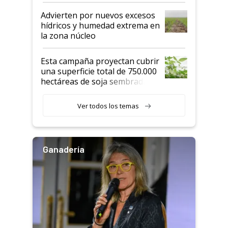
Advierten por nuevos excesos
hídricos y humedad extrema en
la zona núcleo
Esta campaña proyectan cubrir
una superficie total de 750.000
hectáreas de soja sembradas
con una nueva generación de
variedades que marcan un
Ver todos los temas
salto tecnológico en genética y
rendimiento
Ganadería