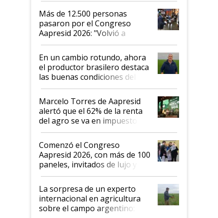
Más de 12.500 personas
pasaron por el Congreso
Aapresid 2026: "Volvió a
demostrar que hablar del
suelo es hablar de todo el
En un cambio rotundo, ahora
sistema productivo"
el productor brasilero destaca
las buenas condiciones del
agro argentino para invertir:
"Los veo más motivados"
Marcelo Torres de Aapresid
alertó que el 62% de la renta
del agro se va en impuestos:
"No es bueno que en
Argentina se sigan discutiendo
Comenzó el Congreso
las mismas cosas de hace 50
Aapresid 2026, con más de 100
años"
paneles, invitados de lujo y
todas las tendencias
La sorpresa de un experto
internacional en agricultura
sobre el campo argentino:
"Estoy muy impresionado"