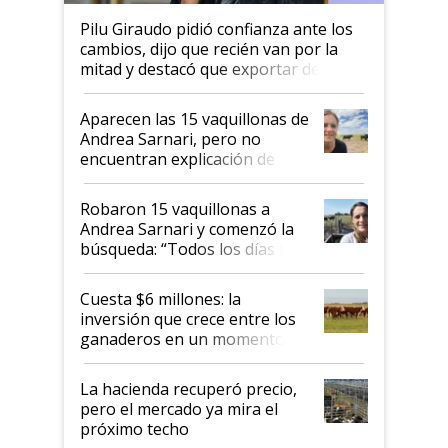
Pilu Giraudo pidió confianza ante los
cambios, dijo que recién van por la
mitad y destacó que exportar dejó de
ser "para unos pocos": "Tenemos un
mandato muy claro del gobierno
Aparecen las 15 vaquillonas de
nacional"
Andrea Sarnari, pero no
encuentran explicación de
cómo llegaron allí
Robaron 15 vaquillonas a
Andrea Sarnari y comenzó la
búsqueda: “Todos los días le
toca a algún productor”
Cuesta $6 millones: la
inversión que crece entre los
ganaderos en un momento
histórico para la actividad
La hacienda recuperó precio,
pero el mercado ya mira el
próximo techo