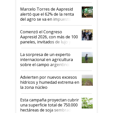
argentino para invertir: "Los veo
más motivados"
Marcelo Torres de Aapresid
alertó que el 62% de la renta
del agro se va en impuestos:
"No es bueno que en
Argentina se sigan discutiendo
Comenzó el Congreso
las mismas cosas de hace 50
Aapresid 2026, con más de 100
años"
paneles, invitados de lujo y
todas las tendencias
La sorpresa de un experto
internacional en agricultura
sobre el campo argentino:
"Estoy muy impresionado"
Advierten por nuevos excesos
hídricos y humedad extrema en
la zona núcleo
Esta campaña proyectan cubrir
una superficie total de 750.000
hectáreas de soja sembradas