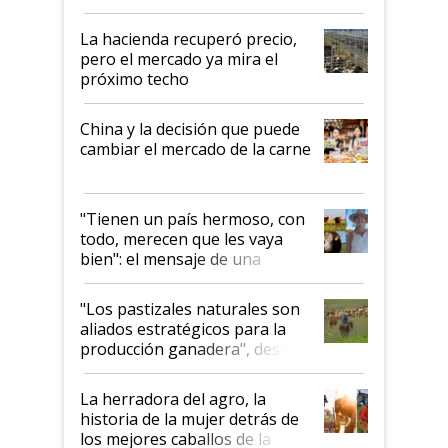
histórico para la actividad
La hacienda recuperó precio,
pero el mercado ya mira el
próximo techo
China y la decisión que puede
cambiar el mercado de la carne
"Tienen un país hermoso, con
todo, merecen que les vaya
bien": el mensaje de una
ganadera uruguaya sobre las
oportunidades que se abren
"Los pastizales naturales son
para el agro en Argentina, con
aliados estratégicos para la
foco en la carne
producción ganadera", destaca
la iniciativa que ya reúne a 46
establecimientos en Argentina
La herradora del agro, la
historia de la mujer detrás de
los mejores caballos de la