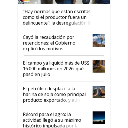
"Hay normas que están escritas
como si el productor fuera un
delincuente”: la desregulación llegó
al Congreso Aapresid y hasta se
habló del financiamiento al IPCVA
Cayó la recaudación por
retenciones: el Gobierno
explicó los motivos
El campo ya liquidó más de US$
16.000 millones en 2026: qué
pasó en julio
El petróleo desplazó a la
harina de soja como principal
producto exportado, y aún así
el agro aportó casi seis de cada
diez dólares y sostuvo el
Récord para el agro: la
liderazgo en un semestre
actividad llegó a su máximo
récord
histórico impulsada por la