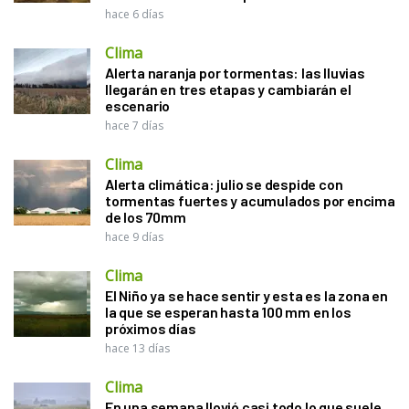
hace 6 días
Clima
Alerta naranja por tormentas: las lluvias
llegarán en tres etapas y cambiarán el
escenario
hace 7 días
Clima
Alerta climática: julio se despide con
tormentas fuertes y acumulados por encima
de los 70mm
hace 9 días
Clima
El Niño ya se hace sentir y esta es la zona en
la que se esperan hasta 100 mm en los
próximos días
hace 13 días
Clima
En una semana llovió casi todo lo que suele