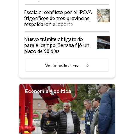
Argentina y los mitos que
todavía hacen sufrir a estos
Escala el conflicto por el IPCVA:
animales: "Mientras me
frigoríficos de tres provincias
descalificaban, yo seguí
respaldaron el aporte
haciendo currículum"
obligatorio
Nuevo trámite obligatorio
para el campo: Senasa fijó un
plazo de 90 días
Ver todos los temas
Economía y política