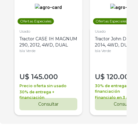
Ofertas Especiales
Ofertas Especiales
Usado
Usado
Tractor CASE IH MAGNUM
Tractor John Deere 
290, 2012, 4WD, DUAL
2014, 4WD, DUAL
Isla Verde
Isla Verde
U$
145.000
U$
120.000
Precio oferta sin usado
30% de entrega +
financiación
30% de entrega +
financiación
Financialo en 3 años
Consultar
Consultar