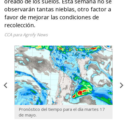
oreado de los suelos. Esta semana no se
observarán tantas nieblas, otro factor a
favor de mejorar las condiciones de
recolección.
CCA para Agrofy News
go 22
Pronóstico del tiempo para el día martes 17
Pronó
de mayo.
18 d