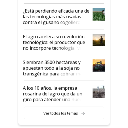
con una nueva generación de
variedades que marcan un
¿Está perdiendo eficacia una de
salto tecnológico en genética y
las tecnologías más usadas
rendimiento
contra el gusano cogollero? El
desafío de una tecnología clave
El agro acelera su revolución
tecnológica: el productor que
no incorpore tecnología "va a
perder el tren"
Siembran 3500 hectáreas y
apuestan todo a la soja no
transgénica para cobrar más
por tonelada: compraron un
semillero
A los 10 años, la empresa
rosarina del agro que da un
giro para atender una nueva
etapa en el agro
Ver todos los temas