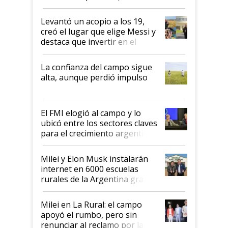
cosecha y las exportaciones
Levantó un acopio a los 19,
creó el lugar que elige Messi y
destaca que invertir en el
kirchnerismo era como "darle
plata a un hijo para droga":
La confianza del campo sigue
Juan Félix Rossetti, el libertario
alta, aunque perdió impulso
que de una dura crisis salió
más fuerte y apuesta al cambio
de Milei
El FMI elogió al campo y lo
ubicó entre los sectores claves
para el crecimiento argentino
Milei y Elon Musk instalarán
internet en 6000 escuelas
rurales de la Argentina gracias
a un acuerdo con Starlink
Milei en La Rural: el campo
apoyó el rumbo, pero sin
renunciar al reclamo por las