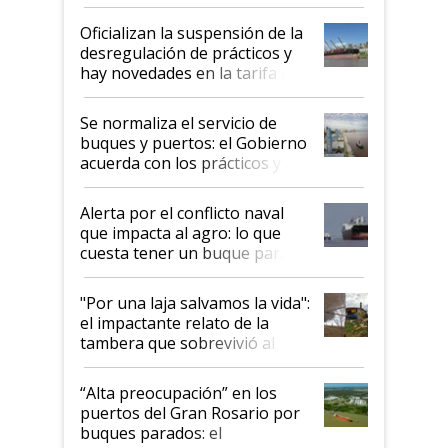
Oficializan la suspensión de la
desregulación de prácticos y
hay novedades en la tarifa de
la hidrovía
Se normaliza el servicio de
buques y puertos: el Gobierno
acuerda con los prácticos y
suspende el decreto de
desregulación
Alerta por el conflicto naval
que impacta al agro: lo que
cuesta tener un buque parado
y el peligro de que Argentina
pase a ser "país sucio"
"Por una laja salvamos la vida":
el impactante relato de la
tambera que sobrevivió al
tornado
“Alta preocupación” en los
puertos del Gran Rosario por
buques parados: el