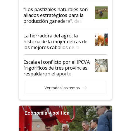
ganadera uruguaya sobre las
oportunidades que se abren
"Los pastizales naturales son
para el agro en Argentina, con
aliados estratégicos para la
foco en la carne
producción ganadera", destaca
la iniciativa que ya reúne a 46
establecimientos en Argentina
La herradora del agro, la
historia de la mujer detrás de
los mejores caballos de la
Argentina y los mitos que
todavía hacen sufrir a estos
Escala el conflicto por el IPCVA:
animales: "Mientras me
frigoríficos de tres provincias
descalificaban, yo seguí
respaldaron el aporte
haciendo currículum"
obligatorio
Ver todos los temas
Economía y política