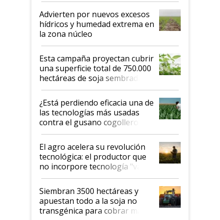
Advierten por nuevos excesos
hídricos y humedad extrema en
la zona núcleo
Esta campaña proyectan cubrir
una superficie total de 750.000
hectáreas de soja sembradas
con una nueva generación de
variedades que marcan un
¿Está perdiendo eficacia una de
salto tecnológico en genética y
las tecnologías más usadas
rendimiento
contra el gusano cogollero? El
desafío de una tecnología clave
El agro acelera su revolución
tecnológica: el productor que
no incorpore tecnología "va a
perder el tren"
Siembran 3500 hectáreas y
apuestan todo a la soja no
transgénica para cobrar más