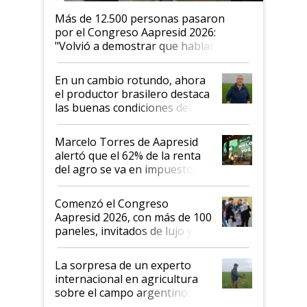
Más de 12.500 personas pasaron
por el Congreso Aapresid 2026:
"Volvió a demostrar que hablar del
suelo es hablar de todo el sistema
productivo"
En un cambio rotundo, ahora
el productor brasilero destaca
las buenas condiciones del
agro argentino para invertir:
"Los veo más motivados"
Marcelo Torres de Aapresid
alertó que el 62% de la renta
del agro se va en impuestos:
"No es bueno que en
Argentina se sigan discutiendo
Comenzó el Congreso
las mismas cosas de hace 50
Aapresid 2026, con más de 100
años"
paneles, invitados de lujo y
todas las tendencias
La sorpresa de un experto
internacional en agricultura
sobre el campo argentino:
"Estoy muy impresionado"