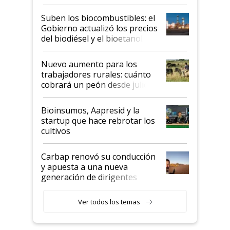
funcionamiento de las
exportadoras en tensión tras
Suben los biocombustibles: el
la medida de fuerza de los
Gobierno actualizó los precios
prácticos
del biodiésel y el bioetanol
Nuevo aumento para los
trabajadores rurales: cuánto
cobrará un peón desde julio
Bioinsumos, Aapresid y la
startup que hace rebrotar los
cultivos
Carbap renovó su conducción
y apuesta a una nueva
generación de dirigentes
rurales
Ver todos los temas