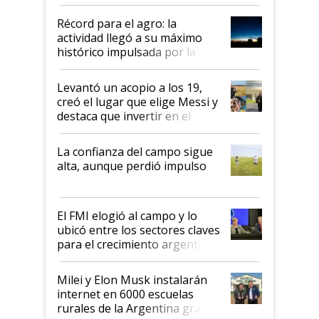
el agro aportó casi seis de cada
diez dólares y sostuvo el
Récord para el agro: la
liderazgo en un semestre
actividad llegó a su máximo
récord
histórico impulsada por la
cosecha y las exportaciones
Levantó un acopio a los 19,
creó el lugar que elige Messi y
destaca que invertir en el
kirchnerismo era como "darle
plata a un hijo para droga":
La confianza del campo sigue
Juan Félix Rossetti, el libertario
alta, aunque perdió impulso
que de una dura crisis salió
más fuerte y apuesta al cambio
de Milei
El FMI elogió al campo y lo
ubicó entre los sectores claves
para el crecimiento argentino
Milei y Elon Musk instalarán
internet en 6000 escuelas
rurales de la Argentina gracias