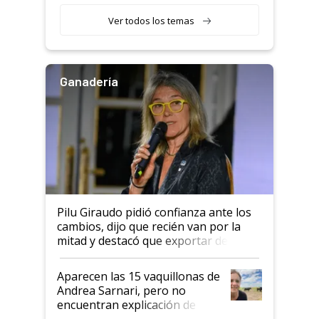
por tonelada: compraron un
semillero
Ver todos los temas
Ganadería
Pilu Giraudo pidió confianza ante los
cambios, dijo que recién van por la
mitad y destacó que exportar dejó de
ser "para unos pocos": "Tenemos un
mandato muy claro del gobierno
Aparecen las 15 vaquillonas de
nacional"
Andrea Sarnari, pero no
encuentran explicación de
cómo llegaron allí