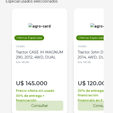
Especial usados seleccionados
Ofertas Especiales
Ofertas Especiales
Usado
Usado
Tractor CASE IH MAGNUM
Tractor John Deere 
290, 2012, 4WD, DUAL
2014, 4WD, DUAL
Isla Verde
Isla Verde
U$
145.000
U$
120.000
Precio oferta sin usado
30% de entrega +
financiación
30% de entrega +
financiación
Financialo en 3 años
Consultar
Consultar