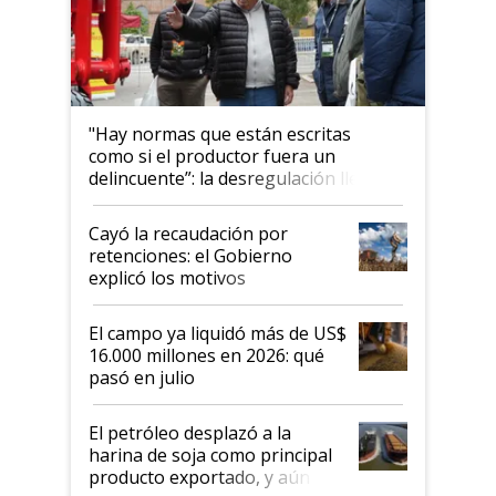
"Hay normas que están escritas
como si el productor fuera un
delincuente”: la desregulación llegó
al Congreso Aapresid y hasta se
habló del financiamiento al IPCVA
Cayó la recaudación por
retenciones: el Gobierno
explicó los motivos
El campo ya liquidó más de US$
16.000 millones en 2026: qué
pasó en julio
El petróleo desplazó a la
harina de soja como principal
producto exportado, y aún así