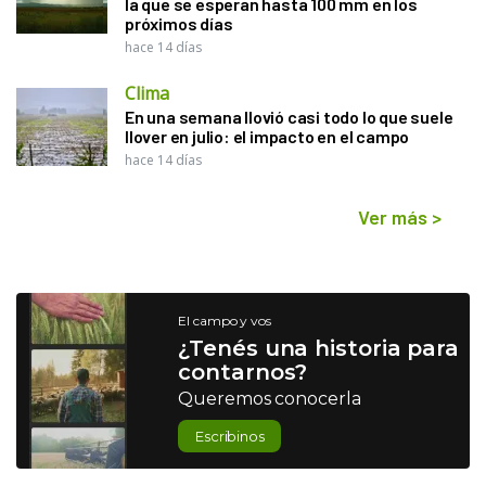
la que se esperan hasta 100 mm en los
próximos días
hace 14 días
Clima
En una semana llovió casi todo lo que suele
llover en julio: el impacto en el campo
hace 14 días
Ver más
>
El campo y vos
¿Tenés una historia para
contarnos?
Queremos conocerla
Escribinos