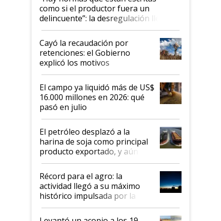
como si el productor fuera un
delincuente”: la desregulación llegó
al Congreso Aapresid y hasta se
habló del financiamiento al IPCVA
Cayó la recaudación por
retenciones: el Gobierno
explicó los motivos
El campo ya liquidó más de US$
16.000 millones en 2026: qué
pasó en julio
El petróleo desplazó a la
harina de soja como principal
producto exportado, y aún así
el agro aportó casi seis de cada
diez dólares y sostuvo el
Récord para el agro: la
liderazgo en un semestre
actividad llegó a su máximo
récord
histórico impulsada por la
cosecha y las exportaciones
Levantó un acopio a los 19,