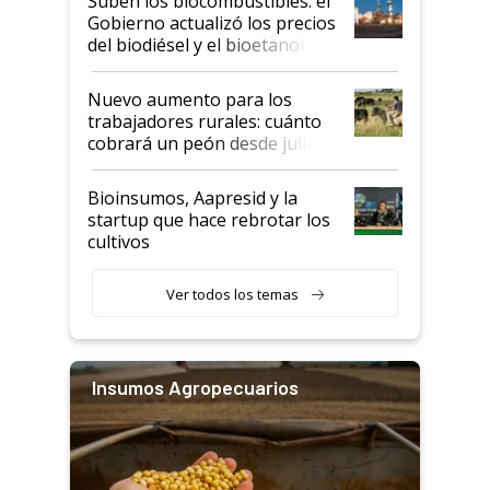
Suben los biocombustibles: el
la medida de fuerza de los
Gobierno actualizó los precios
prácticos
del biodiésel y el bioetanol
Nuevo aumento para los
trabajadores rurales: cuánto
cobrará un peón desde julio
Bioinsumos, Aapresid y la
startup que hace rebrotar los
cultivos
Ver todos los temas
Insumos Agropecuarios