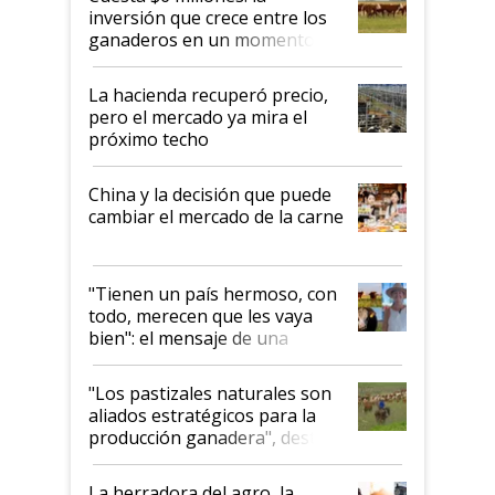
inversión que crece entre los
ganaderos en un momento
histórico para la actividad
La hacienda recuperó precio,
pero el mercado ya mira el
próximo techo
China y la decisión que puede
cambiar el mercado de la carne
"Tienen un país hermoso, con
todo, merecen que les vaya
bien": el mensaje de una
ganadera uruguaya sobre las
oportunidades que se abren
"Los pastizales naturales son
para el agro en Argentina, con
aliados estratégicos para la
foco en la carne
producción ganadera", destaca
la iniciativa que ya reúne a 46
establecimientos en Argentina
La herradora del agro, la