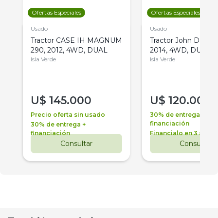
Ofertas Especiales
Ofertas Especiales
Usado
Usado
Tractor CASE IH MAGNUM
Tractor John Deere 
290, 2012, 4WD, DUAL
2014, 4WD, DUAL
Isla Verde
Isla Verde
U$
145.000
U$
120.000
Precio oferta sin usado
30% de entrega +
financiación
30% de entrega +
financiación
Financialo en 3 años
Consultar
Consultar