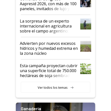
las mismas cosas de hace 50
Aapresid 2026, con más de 100
años"
paneles, invitados de lujo y
todas las tendencias
La sorpresa de un experto
internacional en agricultura
sobre el campo argentino:
"Estoy muy impresionado"
Advierten por nuevos excesos
hídricos y humedad extrema en
la zona núcleo
Esta campaña proyectan cubrir
una superficie total de 750.000
hectáreas de soja sembradas
con una nueva generación de
variedades que marcan un
Ver todos los temas
salto tecnológico en genética y
rendimiento
Ganadería