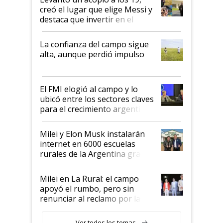
creó el lugar que elige Messi y
destaca que invertir en el
kirchnerismo era como "darle
plata a un hijo para droga":
La confianza del campo sigue
Juan Félix Rossetti, el libertario
alta, aunque perdió impulso
que de una dura crisis salió
más fuerte y apuesta al cambio
de Milei
El FMI elogió al campo y lo
ubicó entre los sectores claves
para el crecimiento argentino
Milei y Elon Musk instalarán
internet en 6000 escuelas
rurales de la Argentina gracias
a un acuerdo con Starlink
Milei en La Rural: el campo
apoyó el rumbo, pero sin
renunciar al reclamo por las
retenciones
Ver todos los temas