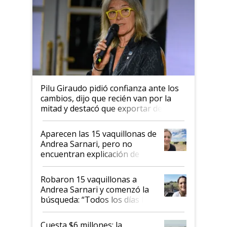
Pilu Giraudo pidió confianza ante los
cambios, dijo que recién van por la
mitad y destacó que exportar dejó de
ser "para unos pocos": "Tenemos un
mandato muy claro del gobierno
Aparecen las 15 vaquillonas de
nacional"
Andrea Sarnari, pero no
encuentran explicación de
cómo llegaron allí
Robaron 15 vaquillonas a
Andrea Sarnari y comenzó la
búsqueda: “Todos los días le
toca a algún productor”
Cuesta $6 millones: la