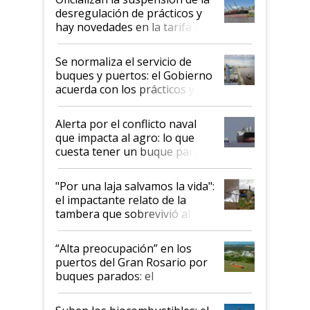
desregulación de prácticos y
hay novedades en la tarifa de
la hidrovía
Se normaliza el servicio de
buques y puertos: el Gobierno
acuerda con los prácticos y
suspende el decreto de
desregulación
Alerta por el conflicto naval
que impacta al agro: lo que
cuesta tener un buque parado
y el peligro de que Argentina
pase a ser "país sucio"
"Por una laja salvamos la vida":
el impactante relato de la
tambera que sobrevivió al
tornado
“Alta preocupación” en los
puertos del Gran Rosario por
buques parados: el
funcionamiento de las
exportadoras en tensión tras