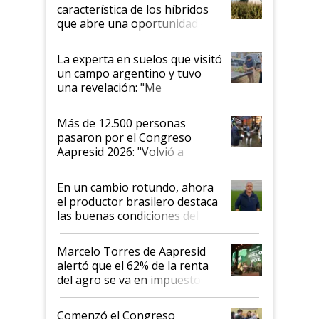
característica de los híbridos
que abre una oportunidad en
el lote
La experta en suelos que visitó
un campo argentino y tuvo
una revelación: "Me
impresionó mucho"
Más de 12.500 personas
pasaron por el Congreso
Aapresid 2026: "Volvió a
demostrar que hablar del
suelo es hablar de todo el
En un cambio rotundo, ahora
sistema productivo"
el productor brasilero destaca
las buenas condiciones del
agro argentino para invertir:
"Los veo más motivados"
Marcelo Torres de Aapresid
alertó que el 62% de la renta
del agro se va en impuestos:
"No es bueno que en
Argentina se sigan discutiendo
Comenzó el Congreso