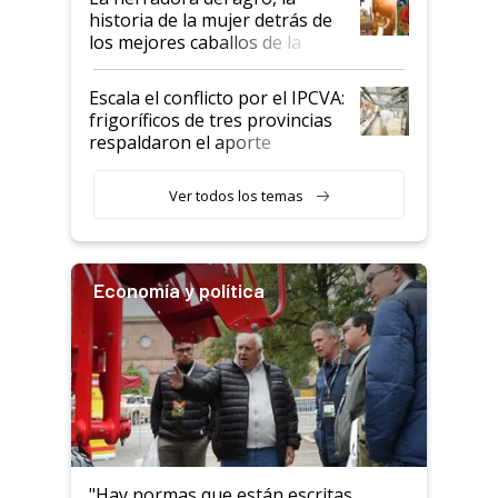
historia de la mujer detrás de
los mejores caballos de la
Argentina y los mitos que
todavía hacen sufrir a estos
Escala el conflicto por el IPCVA:
animales: "Mientras me
frigoríficos de tres provincias
descalificaban, yo seguí
respaldaron el aporte
haciendo currículum"
obligatorio
Ver todos los temas
Economía y política
"Hay normas que están escritas