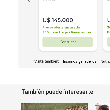
000
U$
145.000
a + financiación
Precio oferta sin usado
3
 4 años
30% de entrega + financiación
F
nsultar
Consultar
Visitá también:
Insumos ganaderos
Nutri
También puede interesarte