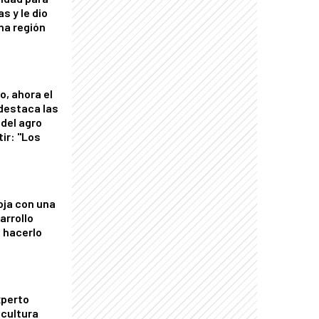
s y le dio
una región
o, ahora el
 destaca las
del agro
tir: "Los
"
oja con una
arrollo
 hacerlo
xperto
icultura