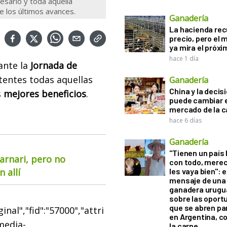
esario y toda aquella
e los últimos avances.
Ganadería
La hacienda re
precio, pero el
ya mira el próx
hace 1 día
ante la
Jornada de
stentes todas aquellas
Ganadería
China y la decis
s
mejores beneficios
.
puede cambiar e
mercado de la c
hace 6 días
Ganadería
"Tienen un país
arnari, pero no
con todo, mere
 allí
les vaya bien": e
mensaje de una
ganadera urugu
sobre las oport
que se abren par
nal","fid":"57000","attri
en Argentina, c
"media-
la carne