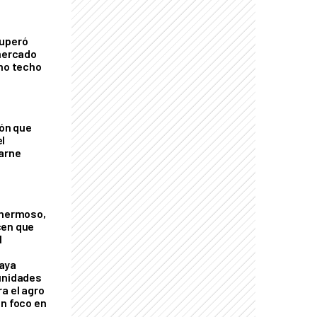
cuperó
 mercado
imo techo
ión que
l
arne
 hermoso,
cen que
l
aya
unidades
a el agro
on foco en