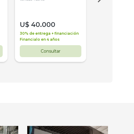
U$
40.000
U$
30.000
30% de entrega + financiación
30% de entrega + 
Financialo en 4 años
Financialo en 3 a
Consultar
Consul