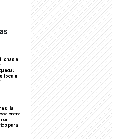
das
illonas a
y
queda:
le toca a
”
nes: la
rece entre
n un
ico para