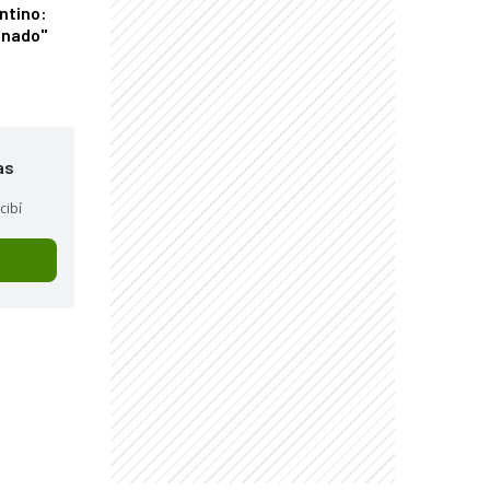
ntino:
onado"
as
cibí