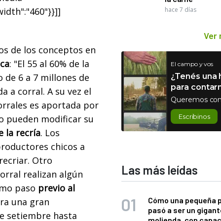
width":"460"}}]]
hace 7 días
Ver
nos de los conceptos en
ica
: "El 55 al 60% de la
El campo y vos
 de 6 a 7 millones de
¿Tenés una h
para contar
 a corral. A su vez el
Queremos con
orrales es aportada por
Escribinos
no pueden modificar su
 la recría
. Los
productores chicos a
recriar. Otro
Las más leídas
orral realizan algún
como paso
previo al
Cómo una pequeña 
era una gran
pasó a ser un gigant
de setiembre hasta
molienda, con capac