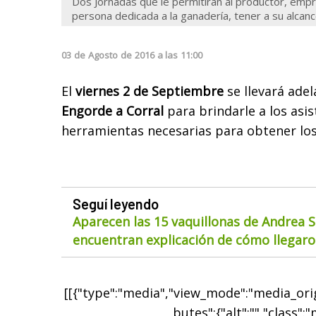
Dos Jornadas que le permitirán al productor, empr
persona dedicada a la ganadería, tener a su alcanc
03
de
Agosto
de
2016
a las
11:00
El
viernes 2 de Septiembre
se llevará adel
Engorde a Corral
para brindarle a los asi
herramientas necesarias para obtener lo
Seguí leyendo
Aparecen las 15 vaquillonas de Andrea S
encuentran explicación de cómo llegaron
[[{"type":"media","view_mode":"media_origi
butes":{"alt":"","class":