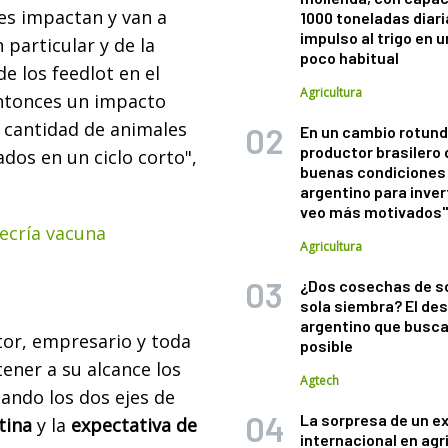
es impactan y van a
1000 toneladas diaria
impulso al trigo en 
 particular y de la
poco habitual
de los feedlot en el
Agricultura
tonces un impacto
a cantidad de animales
En un cambio rotund
productor brasilero
dos en un ciclo corto",
buenas condiciones 
argentino para inver
veo más motivados
recría vacuna
Agricultura
¿Dos cosechas de s
sola siembra? El des
argentino que busca
tor, empresario y toda
posible
 tener a su alcance los
Agtech
ando los dos ejes de
La sorpresa de un e
tina
y la
expectativa de
internacional en agr