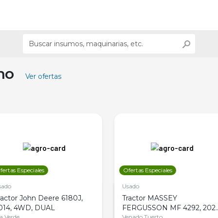
ino
Ver ofertas
fertas Especiales
Ofertas Especiales
sado
Usado
ractor John Deere 6180J,
Tractor MASSEY
014, 4WD, DUAL
FERGUSSON MF 4292, 2020
la Verde
4WD, PATON
Venado Tuerto