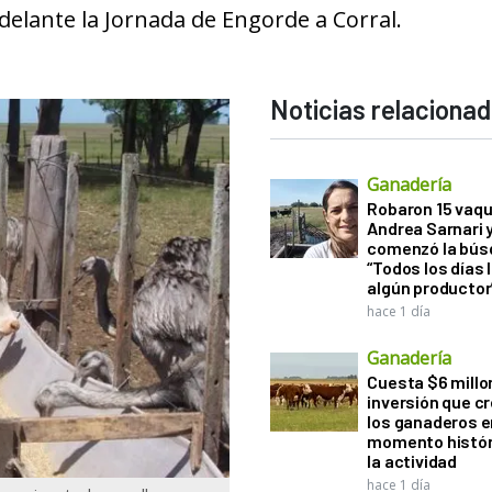
adelante la Jornada de Engorde a Corral.
Noticias relaciona
Ganadería
Robaron 15 vaqu
Andrea Sarnari 
comenzó la bús
“Todos los días 
algún productor
hace 1 día
Ganadería
Cuesta $6 millo
inversión que c
los ganaderos e
momento histór
la actividad
hace 1 día