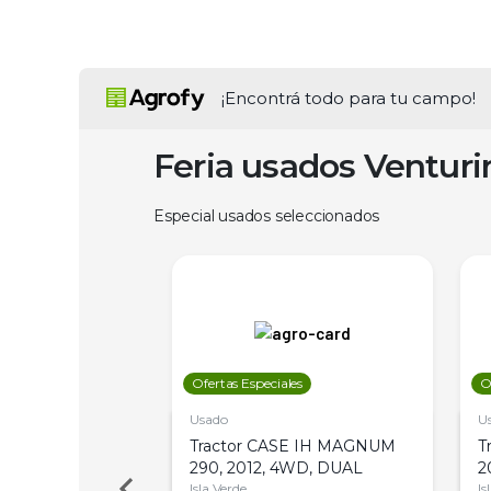
¡Encontrá todo para tu campo!
Feria usados Ventur
Especial usados seleccionados
les
Ofertas Especiales
O
Usado
U
a Metalfor 7040,
Tractor CASE IH MAGNUM
T
Bot 32 Mts
290, 2012, 4WD, DUAL
2
Isla Verde
Is