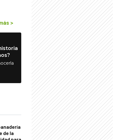
 más
>
istoria
nos?
ocerla
panadería
e de la
idad para