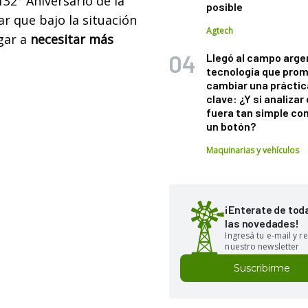
132° Aniversario de la
posible
r que bajo la situación
Agtech
egar a
necesitar más
Llegó al campo arge
tecnología que pro
cambiar una práctic
clave: ¿Y si analizar 
fuera tan simple co
un botón?
Maquinarias y vehículos
¡Enterate de tod
las novedades!
Ingresá tu e-mail y re
nuestro newsletter
Suscribirme