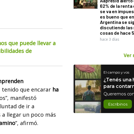
Aapresid alertó 
62% de la renta 
se va en impues
es bueno que e
Argentina se si
discutiendo la
cosas de hace 
hace 3 días
os que puede llevar a
ibilidades de
Ver
El campo y vos
¿Tenés una h
mprenden
para contar
 tenido que encarar
ha
Queremos con
s”, manifestó
Escribinos
luntad de ir a
 a llegar un poco más
camino
”, afirmó.