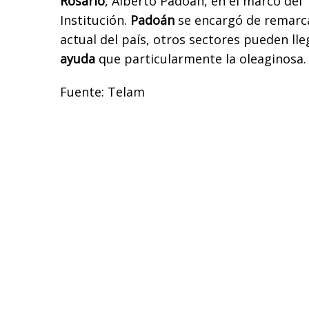
Rosario
,
Alberto
Padoán,
en el marco del 
Institución.
Padoán
se encargó de remarca
actual del país, otros sectores pueden ll
ayuda
que particularmente la oleaginosa.
Fuente: Telam