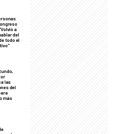
personas
Congreso
Volvió a
ablar del
de todo el
tivo"
tundo,
tor
ca las
ones del
para
eo más
de