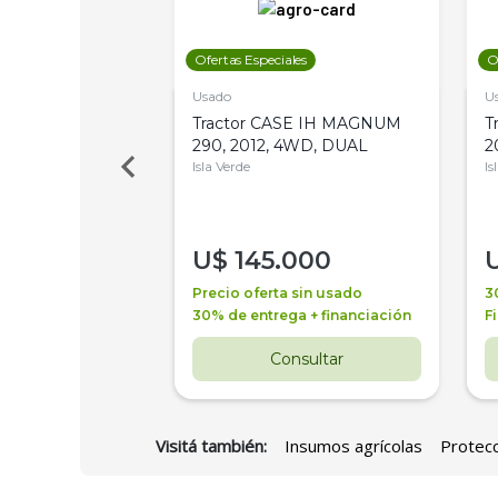
les
Ofertas Especiales
O
Usado
U
a Metalfor 7040,
Tractor CASE IH MAGNUM
T
Bot 32 Mts
290, 2012, 4WD, DUAL
2
Isla Verde
Is
000
U$
145.000
a + financiación
Precio oferta sin usado
3
 4 años
30% de entrega + financiación
F
nsultar
Consultar
Visitá también:
Insumos agrícolas
Protecc