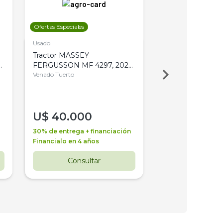
Ofertas Especiales
Ofertas Especiales
Usado
Usado
Tractor MASSEY
Tractor AGCO ALL
,
FERGUSSON MF 4297, 2020,
2003, 4WD, PA
4WD, PATON
Venado Tuerto
Venado Tuerto
U$
40.000
U$
30.000
30% de entrega + financiación
30% de entrega + 
Financialo en 4 años
Financialo en 3 a
Consultar
Consul