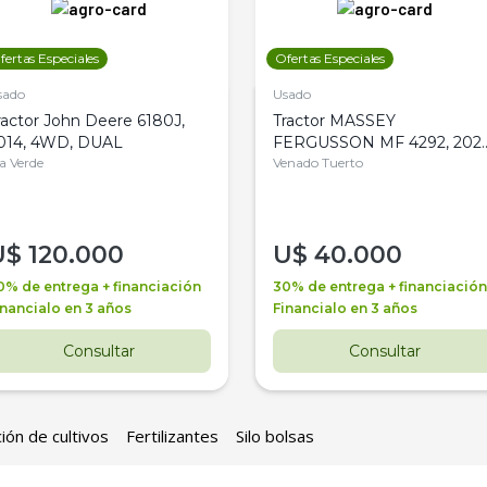
fertas Especiales
Ofertas Especiales
sado
Usado
ractor John Deere 6180J,
Tractor MASSEY
014, 4WD, DUAL
FERGUSSON MF 4292, 2020
la Verde
4WD, PATON
Venado Tuerto
U$
120.000
U$
40.000
0% de entrega + financiación
30% de entrega + financiación
inancialo en 3 años
Financialo en 3 años
Consultar
Consultar
ión de cultivos
Fertilizantes
Silo bolsas