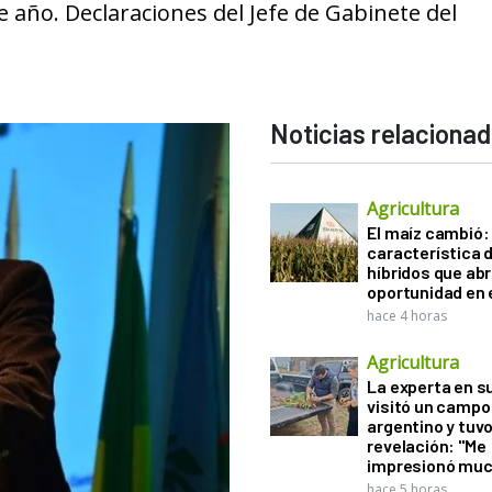
e año. Declaraciones del Jefe de Gabinete del
Noticias relaciona
Agricultura
El maíz cambió:
característica d
híbridos que ab
oportunidad en e
hace 4 horas
Agricultura
La experta en s
visitó un campo
argentino y tuv
revelación: "Me
impresionó muc
hace 5 horas