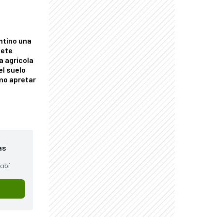
ntino una
mete
a agrícola
el suelo
mo apretar
as
cibí