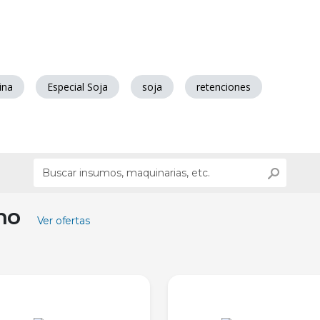
ina
Especial Soja
soja
retenciones
ino
Ver ofertas