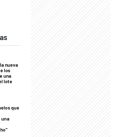
das
 la nueva
e los
re una
l lote
uelos que
o una
ho"