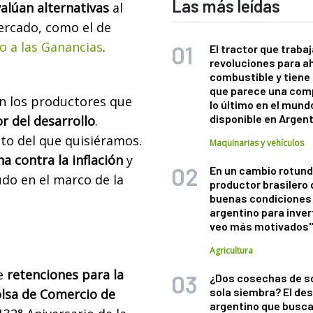
Las más leídas
alúan alternativas
al
mercado, como el de
o a las Ganancias
.
El tractor que trabaj
revoluciones para a
combustible y tiene
que parece una com
n los productores que
lo último en el mund
disponible en Argen
r del desarrollo
.
to del que quisiéramos.
Maquinarias y vehículos
a contra la inflación
y
En un cambio rotund
audo en el marco de
la
productor brasilero
buenas condiciones 
argentino para inver
veo más motivados
Agricultura
de
retenciones para la
¿Dos cosechas de s
sola siembra? El des
lsa de Comercio de
argentino que busca