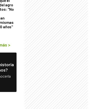
que el
del agro
tos: "No
n
gan
s mismas
50 años"
 más
>
istoria
nos?
ocerla