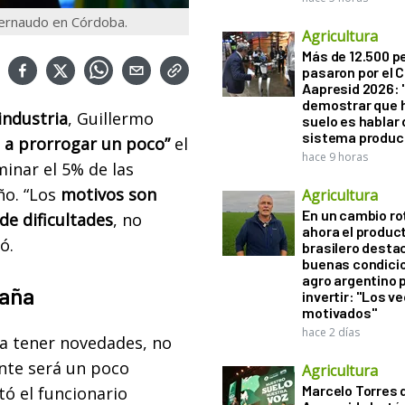
Bernaudo en Córdoba.
Agricultura
Más de 12.500 
pasaron por el 
Aapresid 2026: "
demostrar que h
industria
, Guillermo
suelo es hablar 
sistema produc
a a prorrogar un poco”
el
hace 9 horas
inar el 5% de las
ño
.
“Los
motivos son
Agricultura
En un cambio ro
de dificultades
, no
ahora el produc
ó.
brasilero desta
buenas condici
agro argentino 
paña
invertir: "Los v
motivados"
hace 2 días
a tener novedades, no
nte será un poco
Agricultura
Marcelo Torres 
tó el funcionario