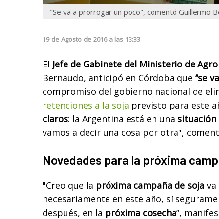
"Se va a prorrogar un poco", comentó Guillermo 
19
de
Agosto
de
2016
a las
13:33
El
Jefe de Gabinete del Ministerio de Agro
Bernaudo, anticipó en Córdoba que
“se v
compromiso del gobierno nacional de elim
retenciones a la soja
previsto para este a
claros
: la Argentina está en una
situación 
vamos a decir una cosa por otra", coment
Novedades para la próxima cam
"Creo que la
próxima campaña de soja
va 
necesariamente en este año, sí segurame
después, en la
próxima cosecha
”, manifes