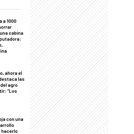
a a 1000
horrar
 una cabina
putadora:
o,
tina
o, ahora el
 destaca las
del agro
tir: "Los
"
oja con una
arrollo
 hacerlo