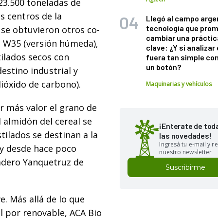
23.500 toneladas de
s centros de la
Llegó al campo arge
tecnología que pro
 se obtuvieron otros co-
cambiar una práctic
a W35 (versión húmeda),
clave: ¿Y si analizar 
ilados secos con
fuera tan simple co
un botón?
destino industrial y
ióxido de carbono).
Maquinarias y vehículos
ar más valor el grano de
 almidón del cereal se
¡Enterate de tod
tilados se destinan a la
las novedades!
Ingresá tu e-mail y re
 y desde hace poco
nuestro newsletter
iadero Yanquetruz de
Suscribirme
e. Más allá de lo que
il por renovable, ACA Bio