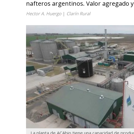
nafteros argentinos. Valor agregado y
Hector A. Huergo
|
Clarín Rural
La planta de ACAbio tiene una capacidad de prod