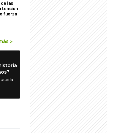
de las
n tensión
de fuerza
s
 más
>
istoria
nos?
ocerla