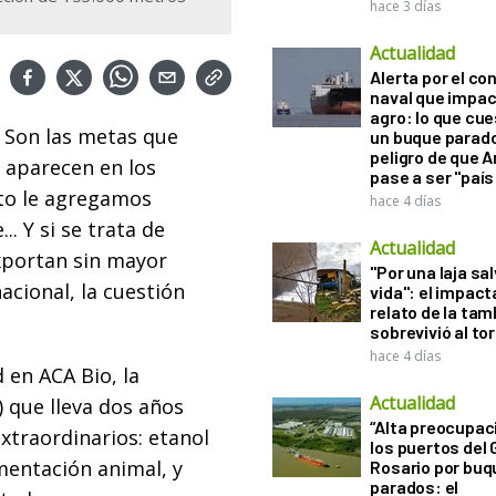
hace 3 días
Actualidad
Alerta por el con
naval que impac
agro: lo que cu
. Son las metas que
un buque parado
peligro de que 
 aparecen en los
pase a ser "país
sto le agregamos
hace 4 días
.. Y si se trata de
Actualidad
xportan sin mayor
"Por una laja sa
cional, la cuestión
vida": el impac
relato de la ta
sobrevivió al to
hace 4 días
d en ACA Bio, la
Actualidad
) que lleva dos años
“Alta preocupac
xtraordinarios: etanol
los puertos del 
mentación animal, y
Rosario por bu
parados: el