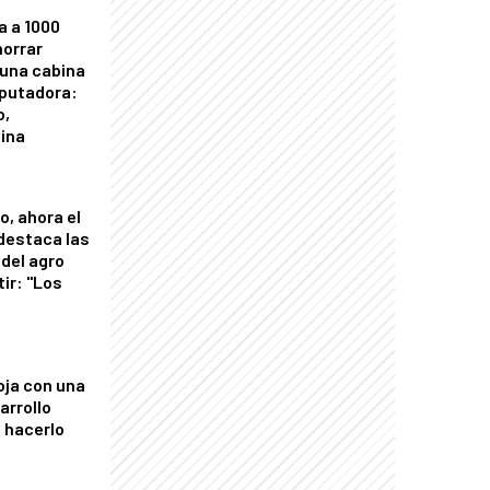
a a 1000
horrar
 una cabina
putadora:
o,
tina
o, ahora el
 destaca las
del agro
tir: "Los
"
oja con una
arrollo
 hacerlo