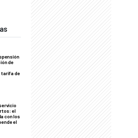
das
uspensión
ción de
 tarifa de
servicio
rtos: el
a con los
pende el