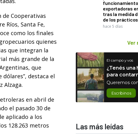
tadas.
funcionamiento 
exportadoras e
tras la medida 
n de Cooperativas
de los práctico
e Ríos, Santa Fe,
hace 5 días
oce como los finales
agropecuarios quienes
Ver
as que integran la
ial más grande de la
El campo y vos
 Argentinas, que
¿Tenés una h
para contar
 dólares”, destaca el
Queremos con
z Alzaga.
Escribinos
troleras en abril de
rado el pasado 30 de
e aplicado a los
los 128.263 metros
Las más leídas