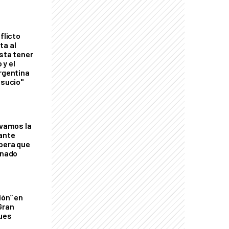
flicto
ta al
esta tener
 y el
Argentina
 sucio"
lvamos la
tante
mbera que
rnado
ión” en
Gran
ques