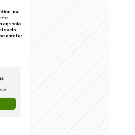
ntino una
mete
a agrícola
el suelo
mo apretar
as
cibí