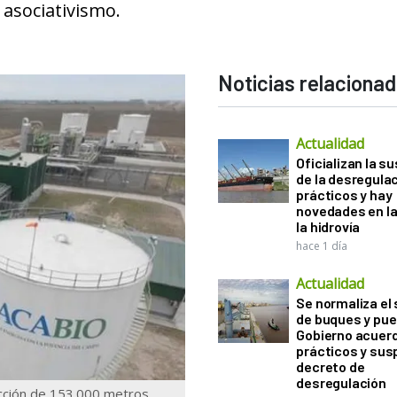
 asociativismo.
Noticias relaciona
Actualidad
Oficializan la s
de la desregula
prácticos y hay
novedades en la
la hidrovía
hace 1 día
Actualidad
Se normaliza el 
de buques y pue
Gobierno acuerd
prácticos y sus
decreto de
desregulación
ucción de 153.000 metros