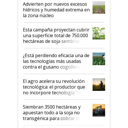
Advierten por nuevos excesos
hídricos y humedad extrema en
la zona núcleo
Esta campaña proyectan cubrir
una superficie total de 750.000
hectáreas de soja sembradas
con una nueva generación de
variedades que marcan un
¿Está perdiendo eficacia una de
salto tecnológico en genética y
las tecnologías más usadas
rendimiento
contra el gusano cogollero? El
desafío de una tecnología clave
El agro acelera su revolución
tecnológica: el productor que
no incorpore tecnología "va a
perder el tren"
Siembran 3500 hectáreas y
apuestan todo a la soja no
transgénica para cobrar más
por tonelada: compraron un