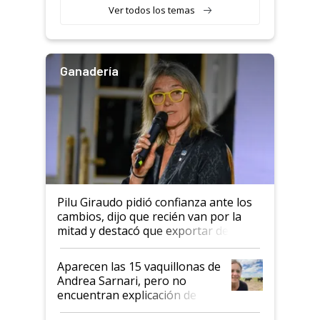
semillero
Ver todos los temas
Ganadería
Pilu Giraudo pidió confianza ante los
cambios, dijo que recién van por la
mitad y destacó que exportar dejó de
ser "para unos pocos": "Tenemos un
mandato muy claro del gobierno
Aparecen las 15 vaquillonas de
nacional"
Andrea Sarnari, pero no
encuentran explicación de
cómo llegaron allí