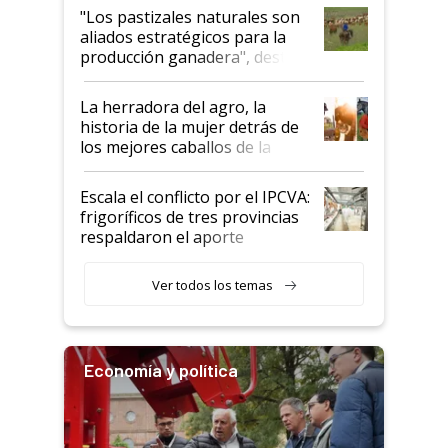
oportunidades que se abren
"Los pastizales naturales son
para el agro en Argentina, con
aliados estratégicos para la
foco en la carne
producción ganadera", destaca
la iniciativa que ya reúne a 46
establecimientos en Argentina
La herradora del agro, la
historia de la mujer detrás de
los mejores caballos de la
Argentina y los mitos que
todavía hacen sufrir a estos
Escala el conflicto por el IPCVA:
animales: "Mientras me
frigoríficos de tres provincias
descalificaban, yo seguí
respaldaron el aporte
haciendo currículum"
obligatorio
Ver todos los temas
Economía y política