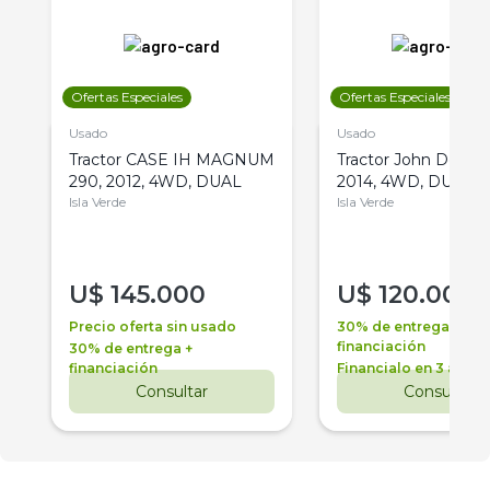
Ofertas Especiales
Ofertas Especiales
Usado
Usado
Tractor CASE IH MAGNUM
Tractor John Deere 
290, 2012, 4WD, DUAL
2014, 4WD, DUAL
Isla Verde
Isla Verde
U$
145.000
U$
120.000
Precio oferta sin usado
30% de entrega +
financiación
30% de entrega +
financiación
Financialo en 3 años
Consultar
Consultar