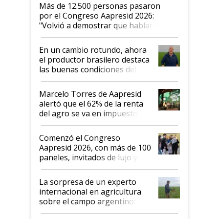
Más de 12.500 personas pasaron
por el Congreso Aapresid 2026:
"Volvió a demostrar que hablar del
suelo es hablar de todo el sistema
productivo"
En un cambio rotundo, ahora
el productor brasilero destaca
las buenas condiciones del
agro argentino para invertir:
"Los veo más motivados"
Marcelo Torres de Aapresid
alertó que el 62% de la renta
del agro se va en impuestos:
"No es bueno que en
Argentina se sigan discutiendo
Comenzó el Congreso
las mismas cosas de hace 50
Aapresid 2026, con más de 100
años"
paneles, invitados de lujo y
todas las tendencias
La sorpresa de un experto
internacional en agricultura
sobre el campo argentino:
"Estoy muy impresionado"