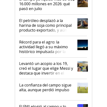
16.000 millones en 2026: qué
pasó en julio
El petróleo desplazó a la
harina de soja como principal
producto exportado, y aún así
el agro aportó casi seis de cada
diez dólares y sostuvo el
Récord para el agro: la
liderazgo en un semestre
actividad llegó a su máximo
récord
histórico impulsada por la
cosecha y las exportaciones
Levantó un acopio a los 19,
creó el lugar que elige Messi y
destaca que invertir en el
kirchnerismo era como "darle
plata a un hijo para droga":
La confianza del campo sigue
Juan Félix Rossetti, el libertario
alta, aunque perdió impulso
que de una dura crisis salió
más fuerte y apuesta al cambio
de Milei
El FMI elogió al campo y lo