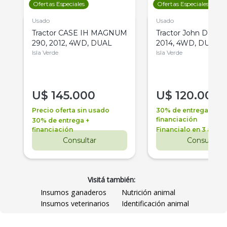
Ofertas Especiales
Ofertas Especiales
Usado
Usado
Tractor CASE IH MAGNUM
Tractor John Deere 
290, 2012, 4WD, DUAL
2014, 4WD, DUAL
Isla Verde
Isla Verde
U$
145.000
U$
120.000
Precio oferta sin usado
30% de entrega +
financiación
30% de entrega +
financiación
Financialo en 3 años
Consultar
Consultar
Visitá también:
Insumos ganaderos
Nutrición animal
Insumos veterinarios
Identificación animal