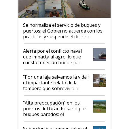
Se normaliza el servicio de buques y
puertos: el Gobierno acuerda con los
prácticos y suspende el decreto de
desregulación
Alerta por el conflicto naval
que impacta al agro: lo que
cuesta tener un buque parado
y el peligro de que Argentina
pase a ser "país sucio"
"Por una laja salvamos la vida":
el impactante relato de la
tambera que sobrevivió al
tornado
“Alta preocupación” en los
puertos del Gran Rosario por
buques parados: el
funcionamiento de las
exportadoras en tensión tras
Suben los biocombustibles: el