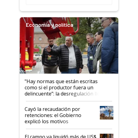
Economía y política
"Hay normas que están escritas
como si el productor fuera un
delincuente”: la desregulación llegó
al Congreso Aapresid y hasta se
habló del financiamiento al IPCVA
Cayó la recaudación por
retenciones: el Gobierno
explicó los motivos
El campo ya liquidó más de US$