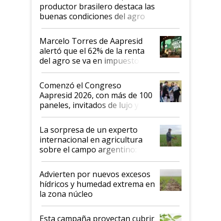
productor brasilero destaca las
buenas condiciones del agro
argentino para invertir: "Los veo
más motivados"
Marcelo Torres de Aapresid
alertó que el 62% de la renta
del agro se va en impuestos:
"No es bueno que en
Argentina se sigan discutiendo
Comenzó el Congreso
las mismas cosas de hace 50
Aapresid 2026, con más de 100
años"
paneles, invitados de lujo y
todas las tendencias
La sorpresa de un experto
internacional en agricultura
sobre el campo argentino:
"Estoy muy impresionado"
Advierten por nuevos excesos
hídricos y humedad extrema en
la zona núcleo
Esta campaña proyectan cubrir