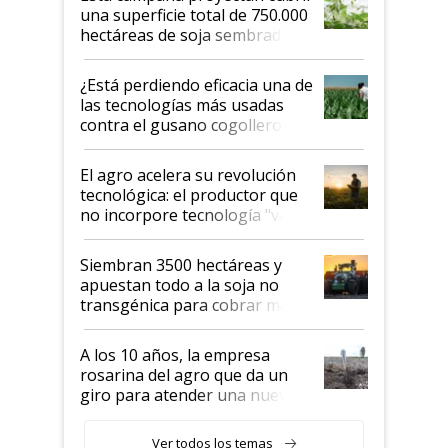
una superficie total de 750.000
hectáreas de soja sembradas
con una nueva generación de
variedades que marcan un
¿Está perdiendo eficacia una de
salto tecnológico en genética y
las tecnologías más usadas
rendimiento
contra el gusano cogollero? El
desafío de una tecnología clave
El agro acelera su revolución
tecnológica: el productor que
no incorpore tecnología "va a
perder el tren"
Siembran 3500 hectáreas y
apuestan todo a la soja no
transgénica para cobrar más
por tonelada: compraron un
semillero
A los 10 años, la empresa
rosarina del agro que da un
giro para atender una nueva
etapa en el agro
Ver todos los temas