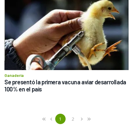
Ganadería
Se presentó la primera vacuna aviar desarrollada 
100% en el país
Previous
First
1
2
«
‹
›
»
(current)
Next
Last