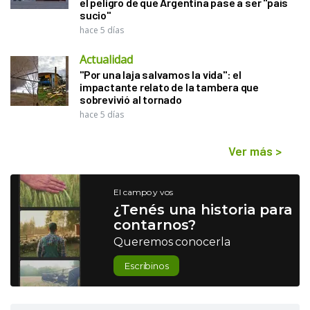
el peligro de que Argentina pase a ser "país
sucio"
hace 5 días
Actualidad
"Por una laja salvamos la vida": el
impactante relato de la tambera que
sobrevivió al tornado
hace 5 días
Ver más
>
El campo y vos
¿Tenés una historia para
contarnos?
Queremos conocerla
Escribinos