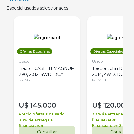
Especial usados seleccionados
Ofertas Especiales
Ofertas Especiales
Usado
Usado
Tractor CASE IH MAGNUM
Tractor John Deere 
290, 2012, 4WD, DUAL
2014, 4WD, DUAL
Isla Verde
Isla Verde
U$
145.000
U$
120.000
Precio oferta sin usado
30% de entrega +
financiación
30% de entrega +
financiación
Financialo en 3 años
Consultar
Consultar