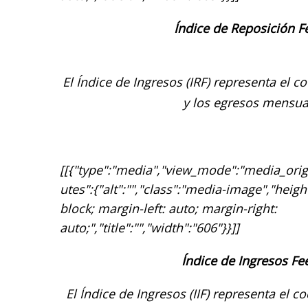
Índice de Reposición F
El Índice de Ingresos (IRF)
representa el co
y los egresos mensua
[[{"type":"media","view_mode":"media_origin
utes":{"alt":"","class":"media-image","height
block; margin-left: auto; margin-right:
auto;","title":"","width":"606"}}]]
Índice de Ingresos Fe
El Índice de Ingresos (IIF)
representa el co