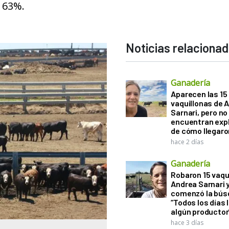
l 63%.
Noticias relaciona
Ganadería
Aparecen las 15
vaquillonas de 
Sarnari, pero no
encuentran exp
de cómo llegaron
hace 2 días
Ganadería
Robaron 15 vaqu
Andrea Sarnari 
comenzó la bús
“Todos los días 
algún productor
hace 3 días