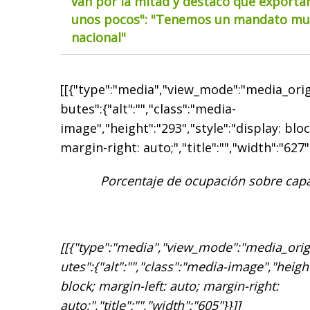
van por la mitad y destacó que exportar
unos pocos": "Tenemos un mandato muy
nacional"
[[{"type":"media","view_mode":"media_origin
butes":{"alt":"","class":"media-
image","height":"293","style":"display: bloc
margin-right: auto;","title":"","width":"627"
Porcentaje de ocupación sobre capa
[[{"type":"media","view_mode":"media_origin
utes":{"alt":"","class":"media-image","height
block; margin-left: auto; margin-right:
auto;","title":"","width":"605"}}]]