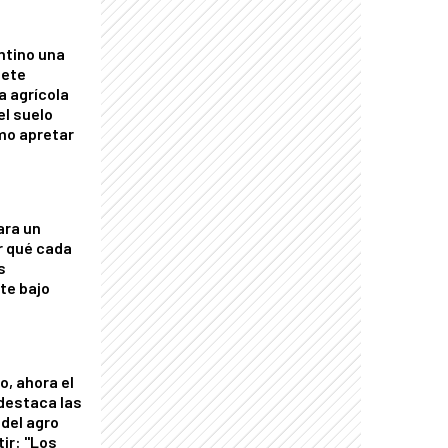
ntino una
mete
a agrícola
el suelo
mo apretar
ara un
r qué cada
s
nte bajo
o, ahora el
 destaca las
del agro
tir: "Los