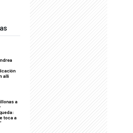
das
Andrea
licación
 allí
illonas a
y
queda:
le toca a
”