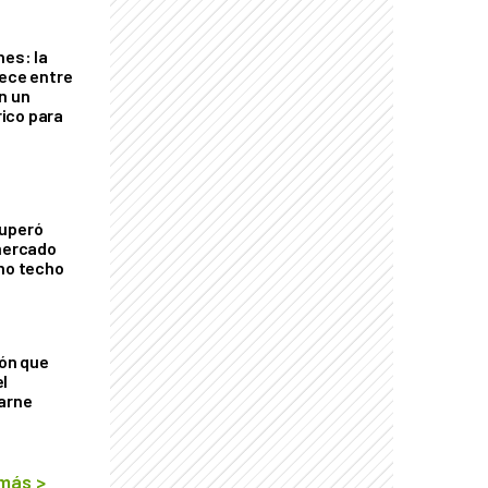
nes: la
rece entre
n un
ico para
cuperó
 mercado
imo techo
ión que
l
arne
 más
>