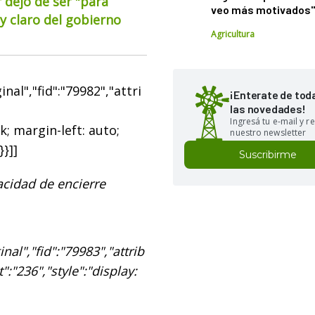
 dejó de ser "para
veo más motivados
 claro del gobierno
Agricultura
al","fid":"79982","attri
¡Enterate de tod
las novedades!
Ingresá tu e-mail y re
k; margin-left: auto;
nuestro newsletter
}}]]
Suscribirme
cidad de encierre
al","fid":"79983","attrib
":"236","style":"display: