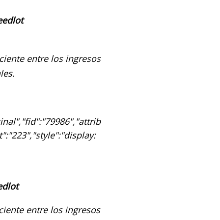
eedlot
ciente entre los ingresos
les.
al","fid":"79986","attrib
":"223","style":"display:
edlot
ciente entre los ingresos