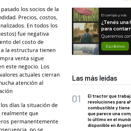
pasado los socios de la
El campo y vos
didad. Precios, costos,
¿Tenés una h
nalizados. En todos los
para contar
uestos) fue negativa
Queremos con
mento del costo de
Escribinos
a la estructura tienen
compra venta sigue
en este negocio. Los
valores actuales cierran
Las más leídas
mucha atención al
ación
El tractor que trabaj
revoluciones para a
los días la situación de
combustible y tiene
e realmente que
que parece una com
lo último en el mund
meros permanentemente
disponible en Argen
onsecuencia, no se