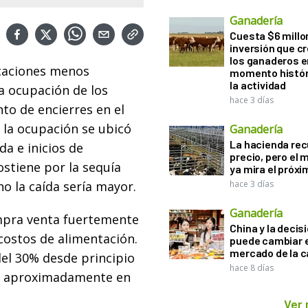
Ganadería
Cuesta $6 millo
inversión que c
los ganaderos e
acaciones menos
momento histór
la actividad
la ocupación de los
hace 3 días
to de encierres en el
 la ocupación se ubicó
Ganadería
La hacienda re
da e inicios de
precio, pero el
ostiene por la sequía
ya mira el próx
no la caída sería mayor.
hace 3 días
Ganadería
ompra venta fuertemente
China y la decis
costos de alimentación.
puede cambiar e
mercado de la c
del 30% desde principio
hace 8 días
ón aproximadamente en
Ver