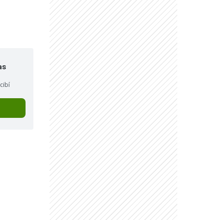
"
as
cibí