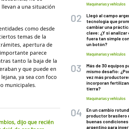
Maquinarias y vehículos
llevan a una situación
Llegó al campo arge
tecnología que pro
cambiar una práctic
s entidades como desde
clave: ¿Y si analizar 
ciertos temas de la
fuera tan simple co
trámites, apertura de
un botón?
 importante parece
Maquinarias y vehículos
tras tanto la baja de la
Más de 30 equipos p
peraban y que puede en
mismo desafío: ¿Po
lejana, ya sea con foco
vez más productore
incorporan fertiliza
 o municipales.
tierra?
Maquinarias y vehículos
En un cambio rotund
productor brasilero
mbios, dijo que recién
buenas condiciones 
argentino para inver