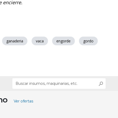
 encierre.
ganaderia
vaca
engorde
gordo
ino
Ver ofertas