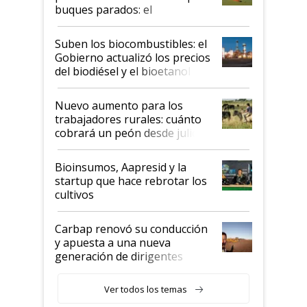
buques parados: el
funcionamiento de las
exportadoras en tensión tras
Suben los biocombustibles: el
la medida de fuerza de los
Gobierno actualizó los precios
prácticos
del biodiésel y el bioetanol
Nuevo aumento para los
trabajadores rurales: cuánto
cobrará un peón desde julio
Bioinsumos, Aapresid y la
startup que hace rebrotar los
cultivos
Carbap renovó su conducción
y apuesta a una nueva
generación de dirigentes
rurales
Ver todos los temas