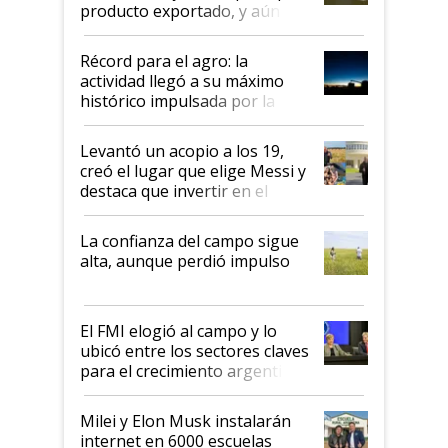
producto exportado, y aún así
el agro aportó casi seis de cada
diez dólares y sostuvo el
Récord para el agro: la
liderazgo en un semestre
actividad llegó a su máximo
récord
histórico impulsada por la
cosecha y las exportaciones
Levantó un acopio a los 19,
creó el lugar que elige Messi y
destaca que invertir en el
kirchnerismo era como "darle
plata a un hijo para droga":
La confianza del campo sigue
Juan Félix Rossetti, el libertario
alta, aunque perdió impulso
que de una dura crisis salió
más fuerte y apuesta al cambio
de Milei
El FMI elogió al campo y lo
ubicó entre los sectores claves
para el crecimiento argentino
Milei y Elon Musk instalarán
internet en 6000 escuelas