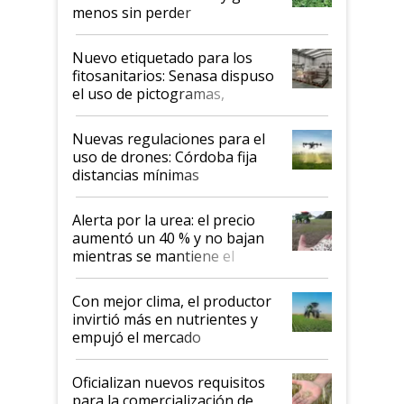
menos sin perder
productividad en la campaña
fina
Nuevo etiquetado para los
fitosanitarios: Senasa dispuso
el uso de pictogramas,
palabras de advertencia e
indicaciones
Nuevas regulaciones para el
uso de drones: Córdoba fija
distancias mínimas
Alerta por la urea: el precio
aumentó un 40 % y no bajan
mientras se mantiene el
conflicto en Medio Oriente
Con mejor clima, el productor
invirtió más en nutrientes y
empujó el mercado
Oficializan nuevos requisitos
para la comercialización de