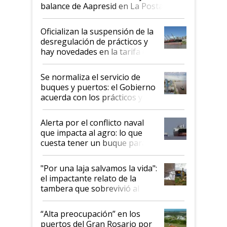
balance de Aapresid en La Posta
Oficializan la suspensión de la
desregulación de prácticos y
hay novedades en la tarifa de
la hidrovía
Se normaliza el servicio de
buques y puertos: el Gobierno
acuerda con los prácticos y
suspende el decreto de
desregulación
Alerta por el conflicto naval
que impacta al agro: lo que
cuesta tener un buque parado
y el peligro de que Argentina
pase a ser "país sucio"
"Por una laja salvamos la vida":
el impactante relato de la
tambera que sobrevivió al
tornado
“Alta preocupación” en los
puertos del Gran Rosario por