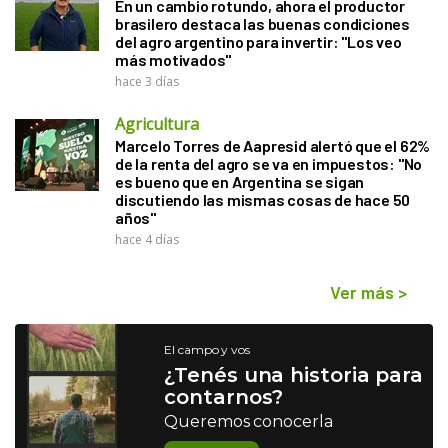
En un cambio rotundo, ahora el productor
brasilero destaca las buenas condiciones
del agro argentino para invertir: "Los veo
más motivados"
hace 3 días
Agricultura
Marcelo Torres de Aapresid alertó que el 62%
de la renta del agro se va en impuestos: "No
es bueno que en Argentina se sigan
discutiendo las mismas cosas de hace 50
años"
hace 4 días
Ver más
>
El campo y vos
¿Tenés una historia para
contarnos?
Queremos conocerla