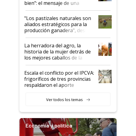
bien": el mensaje de una
ganadera uruguaya sobre las
oportunidades que se abren
"Los pastizales naturales son
para el agro en Argentina, con
aliados estratégicos para la
foco en la carne
producción ganadera", destaca
la iniciativa que ya reúne a 46
establecimientos en Argentina
La herradora del agro, la
historia de la mujer detrás de
los mejores caballos de la
Argentina y los mitos que
todavía hacen sufrir a estos
Escala el conflicto por el IPCVA:
animales: "Mientras me
frigoríficos de tres provincias
descalificaban, yo seguí
respaldaron el aporte
haciendo currículum"
obligatorio
Ver todos los temas
Economía y política