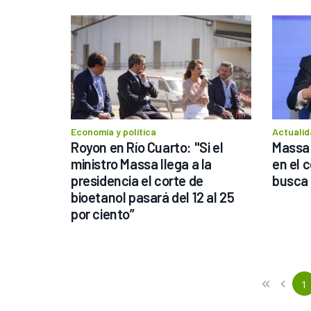
Economía y política
Actualid
Royon en Río Cuarto: "Si el 
Massa 
ministro Massa llega a la 
en el c
presidencia el corte de 
busca 
bioetanol pasará del 12 al 25 
por ciento”
Previous
First
1
«
‹
(