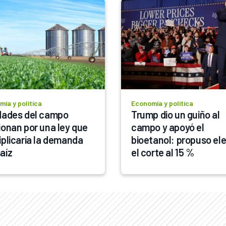
ía y política
Economía y política
dades del campo 
Trump dio un guiño al 
ionan por una ley que 
campo y apoyó el 
iplicaría la demanda 
bioetanol: propuso ele
aíz
el corte al 15 %