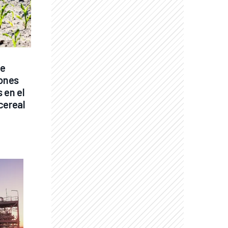
e 
ones 
en el 
cereal 