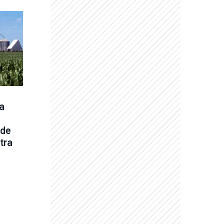
a 
de 
tra 