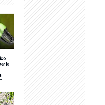
ico 
ar la 
 
”