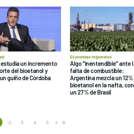
ad
Economías regionales
estudia un incremento 
Algo "inentendible" ante l
orte del bioetanol y 
falta de combustible: 
un guiño de Córdoba
Argentina mezcla un 12% 
bioetanol en la nafta, con
un 27% de Brasil
2
3
4
5
›
»
current)
Next
Last