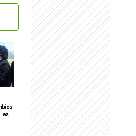
bios 
las 