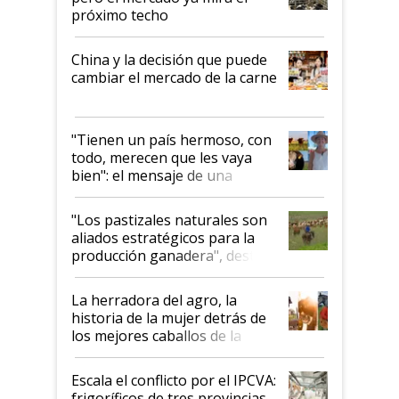
próximo techo
China y la decisión que puede
cambiar el mercado de la carne
"Tienen un país hermoso, con
todo, merecen que les vaya
bien": el mensaje de una
ganadera uruguaya sobre las
oportunidades que se abren
"Los pastizales naturales son
para el agro en Argentina, con
aliados estratégicos para la
foco en la carne
producción ganadera", destaca
la iniciativa que ya reúne a 46
establecimientos en Argentina
La herradora del agro, la
historia de la mujer detrás de
los mejores caballos de la
Argentina y los mitos que
todavía hacen sufrir a estos
Escala el conflicto por el IPCVA:
animales: "Mientras me
frigoríficos de tres provincias