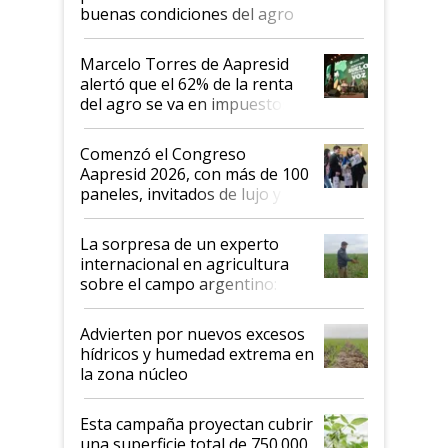
buenas condiciones del agro
argentino para invertir: "Los veo
más motivados"
Marcelo Torres de Aapresid
alertó que el 62% de la renta
del agro se va en impuestos:
"No es bueno que en
Argentina se sigan discutiendo
Comenzó el Congreso
las mismas cosas de hace 50
Aapresid 2026, con más de 100
años"
paneles, invitados de lujo y
todas las tendencias
La sorpresa de un experto
internacional en agricultura
sobre el campo argentino:
"Estoy muy impresionado"
Advierten por nuevos excesos
hídricos y humedad extrema en
la zona núcleo
Esta campaña proyectan cubrir
una superficie total de 750.000