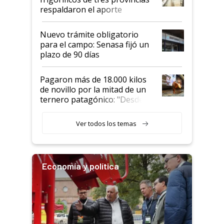
descalificaban, yo seguí
respaldaron el aporte
haciendo currículum"
obligatorio
Nuevo trámite obligatorio
para el campo: Senasa fijó un
plazo de 90 días
Pagaron más de 18.000 kilos
de novillo por la mitad de un
ternero patagónico: "Desde
que bajó del camión empezó a
llamar la atención"
Ver todos los temas
Economía y política