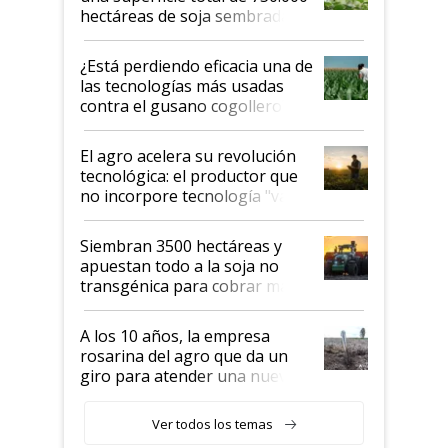
hectáreas de soja sembradas
con una nueva generación de
variedades que marcan un
¿Está perdiendo eficacia una de
salto tecnológico en genética y
las tecnologías más usadas
rendimiento
contra el gusano cogollero? El
desafío de una tecnología clave
El agro acelera su revolución
tecnológica: el productor que
no incorpore tecnología "va a
perder el tren"
Siembran 3500 hectáreas y
apuestan todo a la soja no
transgénica para cobrar más
por tonelada: compraron un
semillero
A los 10 años, la empresa
rosarina del agro que da un
giro para atender una nueva
etapa en el agro
Ver todos los temas