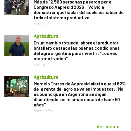
Más de 12.500 personas pasaron por el
Congreso Aapresid 2026: "Volvió a
demostrar que hablar del suelo es hablar de
todo el sistema productivo"
hace 2 días
Agricultura
En un cambio rotundo, ahora el productor
brasilero destaca las buenas condiciones
del agro argentino para invertir: "Los veo
más motivados"
hace 4 días
Agricultura
Marcelo Torres de Aapresid alertó que el 62%
de la renta del agro se va en impuestos: "No
es bueno que en Argentina se sigan
discutiendo las mismas cosas de hace 50
años"
hace 5 días
Ver más
>