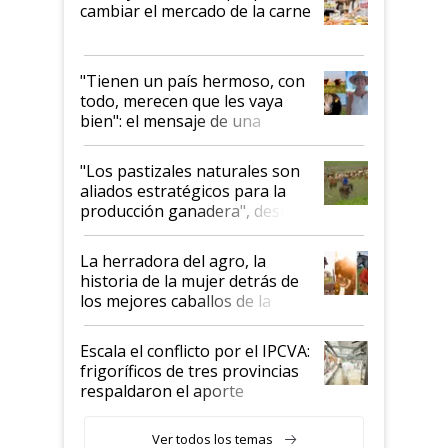
cambiar el mercado de la carne
"Tienen un país hermoso, con
todo, merecen que les vaya
bien": el mensaje de una
ganadera uruguaya sobre las
oportunidades que se abren
"Los pastizales naturales son
para el agro en Argentina, con
aliados estratégicos para la
foco en la carne
producción ganadera", destaca
la iniciativa que ya reúne a 46
establecimientos en Argentina
La herradora del agro, la
historia de la mujer detrás de
los mejores caballos de la
Argentina y los mitos que
todavía hacen sufrir a estos
Escala el conflicto por el IPCVA:
animales: "Mientras me
frigoríficos de tres provincias
descalificaban, yo seguí
respaldaron el aporte
haciendo currículum"
obligatorio
Ver todos los temas