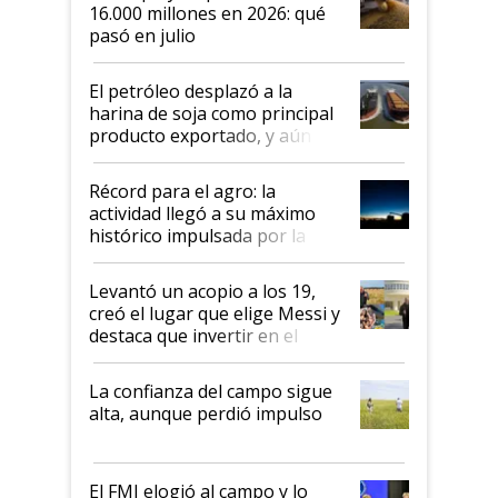
16.000 millones en 2026: qué
pasó en julio
El petróleo desplazó a la
harina de soja como principal
producto exportado, y aún así
el agro aportó casi seis de cada
diez dólares y sostuvo el
Récord para el agro: la
liderazgo en un semestre
actividad llegó a su máximo
récord
histórico impulsada por la
cosecha y las exportaciones
Levantó un acopio a los 19,
creó el lugar que elige Messi y
destaca que invertir en el
kirchnerismo era como "darle
plata a un hijo para droga":
La confianza del campo sigue
Juan Félix Rossetti, el libertario
alta, aunque perdió impulso
que de una dura crisis salió
más fuerte y apuesta al cambio
de Milei
El FMI elogió al campo y lo