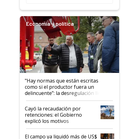
Economía y política
"Hay normas que están escritas
como si el productor fuera un
delincuente”: la desregulación llegó
al Congreso Aapresid y hasta se
habló del financiamiento al IPCVA
Cayó la recaudación por
retenciones: el Gobierno
explicó los motivos
El campo ya liquidó más de US$