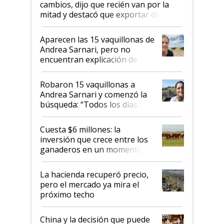
cambios, dijo que recién van por la
mitad y destacó que exportar dejó de
ser "para unos pocos": "Tenemos un
mandato muy claro del gobierno
Aparecen las 15 vaquillonas de
nacional"
Andrea Sarnari, pero no
encuentran explicación de
cómo llegaron allí
Robaron 15 vaquillonas a
Andrea Sarnari y comenzó la
búsqueda: “Todos los días le
toca a algún productor”
Cuesta $6 millones: la
inversión que crece entre los
ganaderos en un momento
histórico para la actividad
La hacienda recuperó precio,
pero el mercado ya mira el
próximo techo
China y la decisión que puede