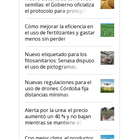
semillas: el Gobierno oficializa
el protocolo para proteger la
propiedad intelectual
Cómo mejorar la eficiencia en
el uso de fertilizantes y gastar
menos sin perder
productividad en la campaña
fina
Nuevo etiquetado para los
fitosanitarios: Senasa dispuso
el uso de pictogramas,
palabras de advertencia e
indicaciones
Nuevas regulaciones para el
uso de drones: Córdoba fija
distancias mínimas
Alerta por la urea: el precio
aumentó un 40 % y no bajan
mientras se mantiene el
conflicto en Medio Oriente
Con mejor clima, el productor