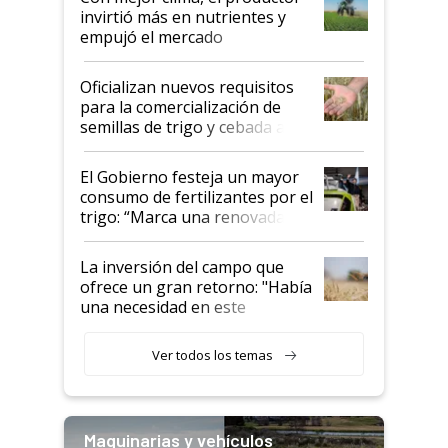
invirtió más en nutrientes y
empujó el mercado
Oficializan nuevos requisitos
para la comercialización de
semillas de trigo y cebada a
granel
El Gobierno festeja un mayor
consumo de fertilizantes por el
trigo: “Marca una renovada
confianza de los productores”
La inversión del campo que
ofrece un gran retorno: "Había
una necesidad en este
segmento"
Ver todos los temas
Maquinarias y vehículos