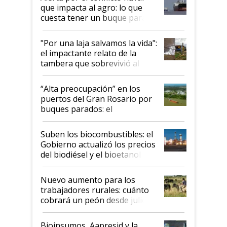
que impacta al agro: lo que
cuesta tener un buque parado
y el peligro de que Argentina
pase a ser "país sucio"
"Por una laja salvamos la vida":
el impactante relato de la
tambera que sobrevivió al
tornado
“Alta preocupación” en los
puertos del Gran Rosario por
buques parados: el
funcionamiento de las
exportadoras en tensión tras
Suben los biocombustibles: el
la medida de fuerza de los
Gobierno actualizó los precios
prácticos
del biodiésel y el bioetanol
Nuevo aumento para los
trabajadores rurales: cuánto
cobrará un peón desde julio
Bioinsumos, Aapresid y la