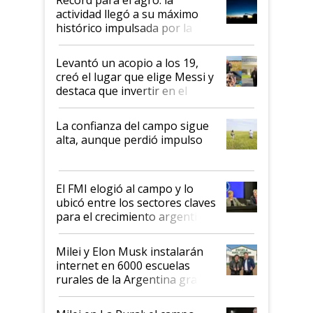
liderazgo en un semestre
actividad llegó a su máximo
récord
histórico impulsada por la
cosecha y las exportaciones
Levantó un acopio a los 19,
creó el lugar que elige Messi y
destaca que invertir en el
kirchnerismo era como "darle
plata a un hijo para droga":
La confianza del campo sigue
Juan Félix Rossetti, el libertario
alta, aunque perdió impulso
que de una dura crisis salió
más fuerte y apuesta al cambio
de Milei
El FMI elogió al campo y lo
ubicó entre los sectores claves
para el crecimiento argentino
Milei y Elon Musk instalarán
internet en 6000 escuelas
rurales de la Argentina gracias
a un acuerdo con Starlink