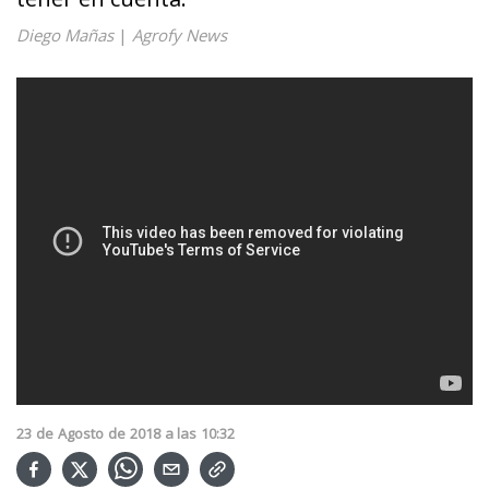
Diego Mañas
|
Agrofy News
23
de
Agosto
de
2018
a las
10:32