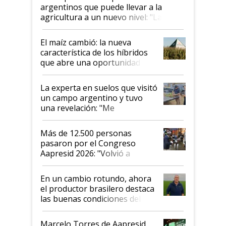
argentinos que puede llevar a la
agricultura a un nuevo nivel: "Las
posibilidades de crecimiento son
infinitas"
El maíz cambió: la nueva
característica de los híbridos
que abre una oportunidad en
el lote
La experta en suelos que visitó
un campo argentino y tuvo
una revelación: "Me
impresionó mucho"
Más de 12.500 personas
pasaron por el Congreso
Aapresid 2026: "Volvió a
demostrar que hablar del
suelo es hablar de todo el
En un cambio rotundo, ahora
sistema productivo"
el productor brasilero destaca
las buenas condiciones del
agro argentino para invertir:
"Los veo más motivados"
Marcelo Torres de Aapresid