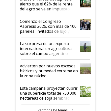
alertó que el 62% de la renta
del agro se va en impuestos:
"No es bueno que en
Argentina se sigan discutiendo
Comenzó el Congreso
las mismas cosas de hace 50
Aapresid 2026, con más de 100
años"
paneles, invitados de lujo y
todas las tendencias
La sorpresa de un experto
internacional en agricultura
sobre el campo argentino:
"Estoy muy impresionado"
Advierten por nuevos excesos
hídricos y humedad extrema en
la zona núcleo
Esta campaña proyectan cubrir
una superficie total de 750.000
hectáreas de soja sembradas
con una nueva generación de
variedades que marcan un
Ver todos los temas