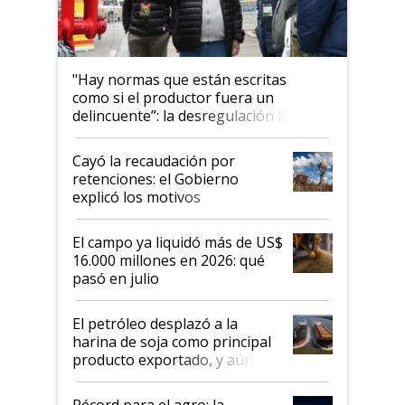
"Hay normas que están escritas
como si el productor fuera un
delincuente”: la desregulación llegó
al Congreso Aapresid y hasta se
habló del financiamiento al IPCVA
Cayó la recaudación por
retenciones: el Gobierno
explicó los motivos
El campo ya liquidó más de US$
16.000 millones en 2026: qué
pasó en julio
El petróleo desplazó a la
harina de soja como principal
producto exportado, y aún así
el agro aportó casi seis de cada
diez dólares y sostuvo el
Récord para el agro: la