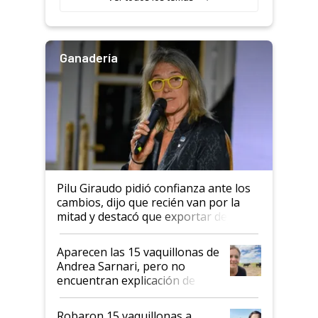
salto tecnológico en genética y
rendimiento
Ganadería
Pilu Giraudo pidió confianza ante los
cambios, dijo que recién van por la
mitad y destacó que exportar dejó de
ser "para unos pocos": "Tenemos un
mandato muy claro del gobierno
Aparecen las 15 vaquillonas de
nacional"
Andrea Sarnari, pero no
encuentran explicación de
cómo llegaron allí
Robaron 15 vaquillonas a