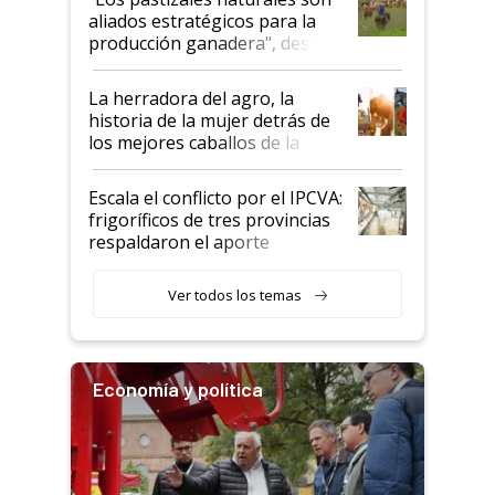
para el agro en Argentina, con
aliados estratégicos para la
foco en la carne
producción ganadera", destaca
la iniciativa que ya reúne a 46
establecimientos en Argentina
La herradora del agro, la
historia de la mujer detrás de
los mejores caballos de la
Argentina y los mitos que
todavía hacen sufrir a estos
Escala el conflicto por el IPCVA:
animales: "Mientras me
frigoríficos de tres provincias
descalificaban, yo seguí
respaldaron el aporte
haciendo currículum"
obligatorio
Ver todos los temas
Economía y política