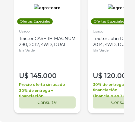
Ofertas Especiales
Ofertas Especiales
Usado
Usado
Tractor CASE IH MAGNUM
Tractor John Deere 
290, 2012, 4WD, DUAL
2014, 4WD, DUAL
Isla Verde
Isla Verde
U$
145.000
U$
120.000
Precio oferta sin usado
30% de entrega +
financiación
30% de entrega +
financiación
Financialo en 3 años
Consultar
Consultar