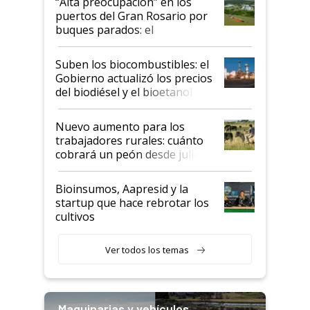
“Alta preocupación” en los
puertos del Gran Rosario por
buques parados: el
funcionamiento de las
exportadoras en tensión tras
Suben los biocombustibles: el
la medida de fuerza de los
Gobierno actualizó los precios
prácticos
del biodiésel y el bioetanol
Nuevo aumento para los
trabajadores rurales: cuánto
cobrará un peón desde julio
Bioinsumos, Aapresid y la
startup que hace rebrotar los
cultivos
Ver todos los temas
Maquinarias y vehículos