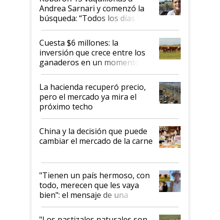
Andrea Sarnari y comenzó la
búsqueda: “Todos los días le
toca a algún productor”
Cuesta $6 millones: la
inversión que crece entre los
ganaderos en un momento
histórico para la actividad
La hacienda recuperó precio,
pero el mercado ya mira el
próximo techo
China y la decisión que puede
cambiar el mercado de la carne
"Tienen un país hermoso, con
todo, merecen que les vaya
bien": el mensaje de una
ganadera uruguaya sobre las
oportunidades que se abren
"Los pastizales naturales son