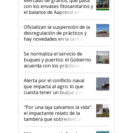
Mercado de granos, qué pasa
con los envases fitosanitarios y
el balance de Aapresid en La
Posta
Oficializan la suspensión de la
desregulación de prácticos y
hay novedades en la tarifa de
la hidrovía
Se normaliza el servicio de
buques y puertos: el Gobierno
acuerda con los prácticos y
suspende el decreto de
desregulación
Alerta por el conflicto naval
que impacta al agro: lo que
cuesta tener un buque parado
y el peligro de que Argentina
pase a ser "país sucio"
"Por una laja salvamos la vida":
el impactante relato de la
tambera que sobrevivió al
tornado