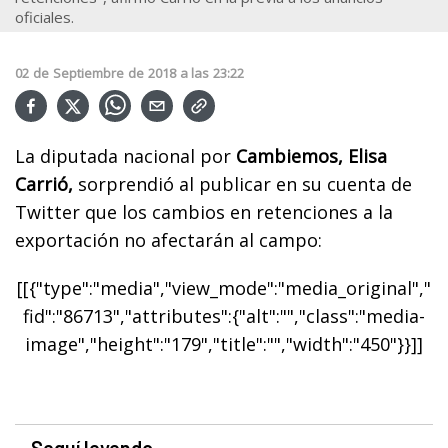
oficiales.
02
de
Septiembre
de
2018
a las
23:22
La diputada nacional por
Cambiemos, Elisa
Carrió,
sorprendió al publicar en su cuenta de
Twitter que los cambios en retenciones a la
exportación no afectarán al campo:
[[{"type":"media","view_mode":"media_original","
fid":"86713","attributes":{"alt":"","class":"media-
image","height":"179","title":"","width":"450"}}]]
Seguí leyendo