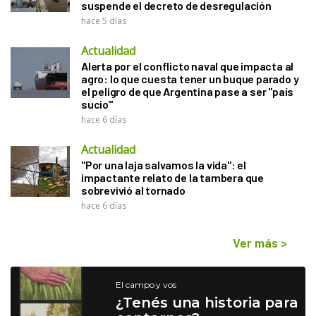
suspende el decreto de desregulación
hace 5 días
Actualidad
Alerta por el conflicto naval que impacta al
agro: lo que cuesta tener un buque parado y
el peligro de que Argentina pase a ser "país
sucio"
hace 6 días
Actualidad
"Por una laja salvamos la vida": el
impactante relato de la tambera que
sobrevivió al tornado
hace 6 días
Ver más
>
El campo y vos
¿Tenés una historia para