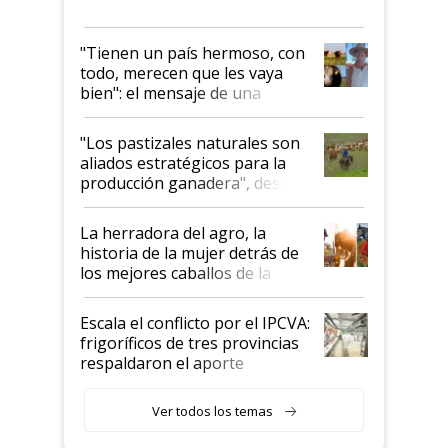
"Tienen un país hermoso, con
todo, merecen que les vaya
bien": el mensaje de una
ganadera uruguaya sobre las
oportunidades que se abren
"Los pastizales naturales son
para el agro en Argentina, con
aliados estratégicos para la
foco en la carne
producción ganadera", destaca
la iniciativa que ya reúne a 46
establecimientos en Argentina
La herradora del agro, la
historia de la mujer detrás de
los mejores caballos de la
Argentina y los mitos que
todavía hacen sufrir a estos
Escala el conflicto por el IPCVA:
animales: "Mientras me
frigoríficos de tres provincias
descalificaban, yo seguí
respaldaron el aporte
haciendo currículum"
obligatorio
Ver todos los temas