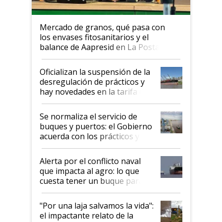
Mercado de granos, qué pasa con
los envases fitosanitarios y el
balance de Aapresid en La Posta
Oficializan la suspensión de la
desregulación de prácticos y
hay novedades en la tarifa de
la hidrovía
Se normaliza el servicio de
buques y puertos: el Gobierno
acuerda con los prácticos y
suspende el decreto de
desregulación
Alerta por el conflicto naval
que impacta al agro: lo que
cuesta tener un buque parado
y el peligro de que Argentina
pase a ser "país sucio"
"Por una laja salvamos la vida":
el impactante relato de la