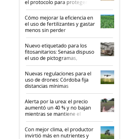
el protocolo para proteger la
propiedad intelectual
Cómo mejorar la eficiencia en
el uso de fertilizantes y gastar
menos sin perder
productividad en la campaña
fina
Nuevo etiquetado para los
fitosanitarios: Senasa dispuso
el uso de pictogramas,
palabras de advertencia e
indicaciones
Nuevas regulaciones para el
uso de drones: Córdoba fija
distancias mínimas
Alerta por la urea: el precio
aumentó un 40 % y no bajan
mientras se mantiene el
conflicto en Medio Oriente
Con mejor clima, el productor
invirtió más en nutrientes y