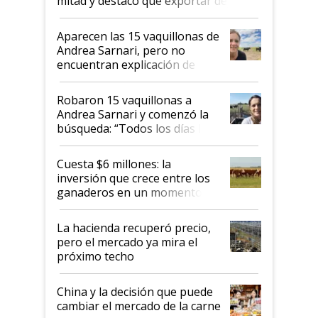
mitad y destacó que exportar dejó de
ser "para unos pocos": "Tenemos un
mandato muy claro del gobierno
Aparecen las 15 vaquillonas de
nacional"
Andrea Sarnari, pero no
encuentran explicación de
cómo llegaron allí
Robaron 15 vaquillonas a
Andrea Sarnari y comenzó la
búsqueda: “Todos los días le
toca a algún productor”
Cuesta $6 millones: la
inversión que crece entre los
ganaderos en un momento
histórico para la actividad
La hacienda recuperó precio,
pero el mercado ya mira el
próximo techo
China y la decisión que puede
cambiar el mercado de la carne