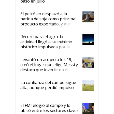
pasó en julio
El petróleo desplazó a la
harina de soja como principal
producto exportado, y aún así
el agro aportó casi seis de cada
diez dólares y sostuvo el
Récord para el agro: la
liderazgo en un semestre
actividad llegó a su máximo
récord
histórico impulsada por la
cosecha y las exportaciones
Levantó un acopio a los 19,
creó el lugar que elige Messi y
destaca que invertir en el
kirchnerismo era como "darle
plata a un hijo para droga":
La confianza del campo sigue
Juan Félix Rossetti, el libertario
alta, aunque perdió impulso
que de una dura crisis salió
más fuerte y apuesta al cambio
de Milei
El FMI elogió al campo y lo
ubicó entre los sectores claves