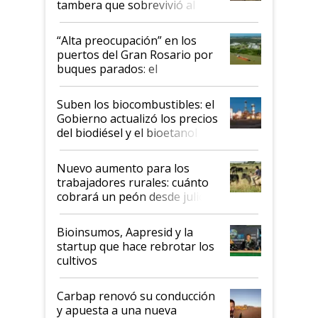
tambera que sobrevivió al
tornado
“Alta preocupación” en los
puertos del Gran Rosario por
buques parados: el
funcionamiento de las
exportadoras en tensión tras
Suben los biocombustibles: el
la medida de fuerza de los
Gobierno actualizó los precios
prácticos
del biodiésel y el bioetanol
Nuevo aumento para los
trabajadores rurales: cuánto
cobrará un peón desde julio
Bioinsumos, Aapresid y la
startup que hace rebrotar los
cultivos
Carbap renovó su conducción
y apuesta a una nueva