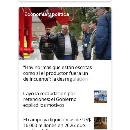
Economía y política
"Hay normas que están escritas
como si el productor fuera un
delincuente”: la desregulación llegó
al Congreso Aapresid y hasta se
habló del financiamiento al IPCVA
Cayó la recaudación por
retenciones: el Gobierno
explicó los motivos
El campo ya liquidó más de US$
16.000 millones en 2026: qué