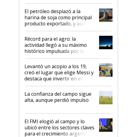
El petróleo desplazó a la
harina de soja como principal
producto exportado, y aún así
el agro aportó casi seis de cada
diez dólares y sostuvo el
Récord para el agro: la
liderazgo en un semestre
actividad llegó a su máximo
récord
histórico impulsada por la
cosecha y las exportaciones
Levantó un acopio a los 19,
creó el lugar que elige Messi y
destaca que invertir en el
kirchnerismo era como "darle
plata a un hijo para droga":
La confianza del campo sigue
Juan Félix Rossetti, el libertario
alta, aunque perdió impulso
que de una dura crisis salió
más fuerte y apuesta al cambio
de Milei
El FMI elogió al campo y lo
ubicó entre los sectores claves
para el crecimiento argentino