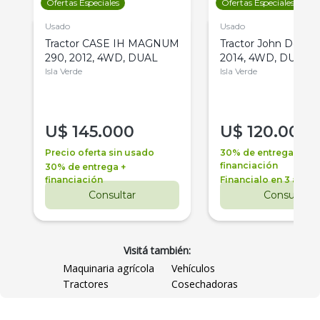
Ofertas Especiales
Ofertas Especiales
Usado
Usado
Tractor CASE IH MAGNUM
Tractor John Deere 
290, 2012, 4WD, DUAL
2014, 4WD, DUAL
Isla Verde
Isla Verde
U$
145.000
U$
120.000
Precio oferta sin usado
30% de entrega +
financiación
30% de entrega +
financiación
Financialo en 3 años
Consultar
Consultar
Visitá también:
Maquinaria agrícola
Vehículos
Tractores
Cosechadoras