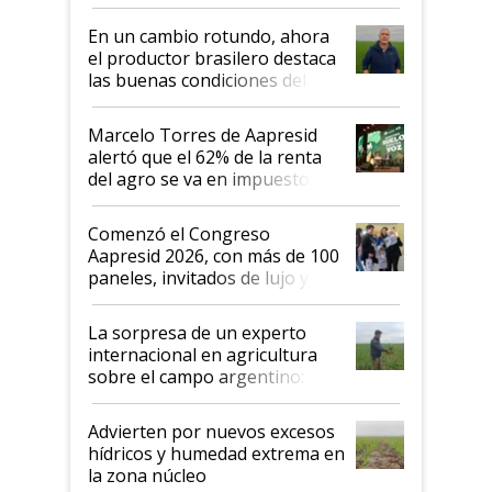
demostrar que hablar del
suelo es hablar de todo el
En un cambio rotundo, ahora
sistema productivo"
el productor brasilero destaca
las buenas condiciones del
agro argentino para invertir:
"Los veo más motivados"
Marcelo Torres de Aapresid
alertó que el 62% de la renta
del agro se va en impuestos:
"No es bueno que en
Argentina se sigan discutiendo
Comenzó el Congreso
las mismas cosas de hace 50
Aapresid 2026, con más de 100
años"
paneles, invitados de lujo y
todas las tendencias
La sorpresa de un experto
internacional en agricultura
sobre el campo argentino:
"Estoy muy impresionado"
Advierten por nuevos excesos
hídricos y humedad extrema en
la zona núcleo