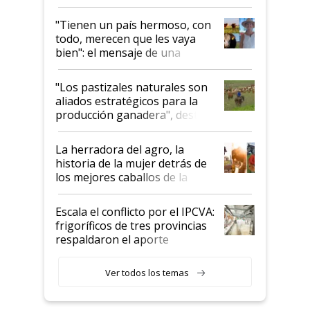
"Tienen un país hermoso, con
todo, merecen que les vaya
bien": el mensaje de una
ganadera uruguaya sobre las
oportunidades que se abren
"Los pastizales naturales son
para el agro en Argentina, con
aliados estratégicos para la
foco en la carne
producción ganadera", destaca
la iniciativa que ya reúne a 46
establecimientos en Argentina
La herradora del agro, la
historia de la mujer detrás de
los mejores caballos de la
Argentina y los mitos que
todavía hacen sufrir a estos
Escala el conflicto por el IPCVA:
animales: "Mientras me
frigoríficos de tres provincias
descalificaban, yo seguí
respaldaron el aporte
haciendo currículum"
obligatorio
Ver todos los temas