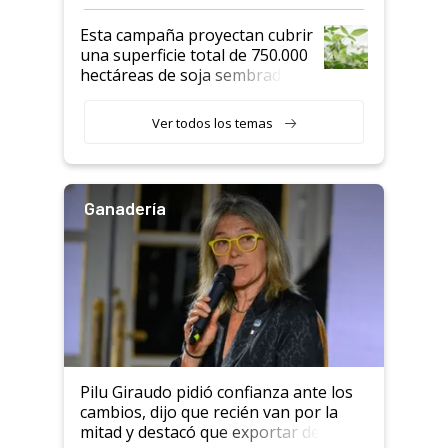
Esta campaña proyectan cubrir
una superficie total de 750.000
hectáreas de soja sembradas
con una nueva generación de
variedades que marcan un
Ver todos los temas
salto tecnológico en genética y
rendimiento
Ganadería
Pilu Giraudo pidió confianza ante los
cambios, dijo que recién van por la
mitad y destacó que exportar dejó de