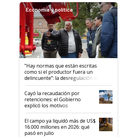
Economía y política
"Hay normas que están escritas
como si el productor fuera un
delincuente”: la desregulación llegó
al Congreso Aapresid y hasta se
habló del financiamiento al IPCVA
Cayó la recaudación por
retenciones: el Gobierno
explicó los motivos
El campo ya liquidó más de US$
16.000 millones en 2026: qué
pasó en julio