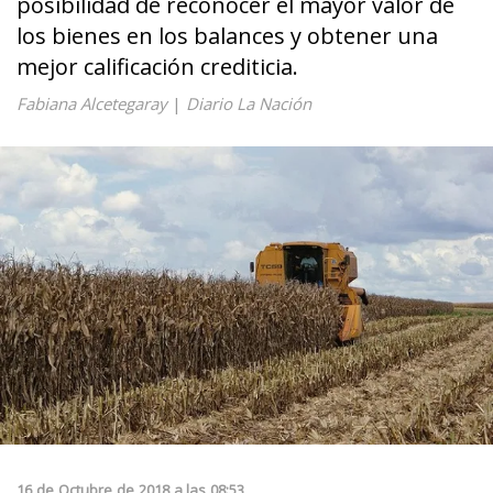
posibilidad de reconocer el mayor valor de
los bienes en los balances y obtener una
mejor calificación crediticia.
Fabiana Alcetegaray
|
Diario La Nación
16
de
Octubre
de
2018
a las
08:53