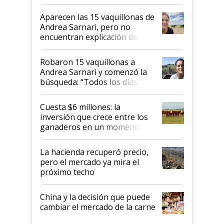
ser "para unos pocos": "Tenemos un
mandato muy claro del gobierno
Aparecen las 15 vaquillonas de
nacional"
Andrea Sarnari, pero no
encuentran explicación de
cómo llegaron allí
Robaron 15 vaquillonas a
Andrea Sarnari y comenzó la
búsqueda: “Todos los días le
toca a algún productor”
Cuesta $6 millones: la
inversión que crece entre los
ganaderos en un momento
histórico para la actividad
La hacienda recuperó precio,
pero el mercado ya mira el
próximo techo
China y la decisión que puede
cambiar el mercado de la carne