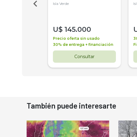
Isla Verde
Is
000
U$
145.000
a + financiación
Precio oferta sin usado
3
 4 años
30% de entrega + financiación
F
nsultar
Consultar
También puede interesarte