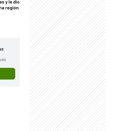
s y le dio
una región
as
cibí