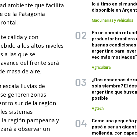
lo último en el mund
ad ambiente que facilita
disponible en Argen
te de la Patagonia
Maquinarias y vehículos
rontal.
En un cambio rotund
te cálida y con
productor brasilero
buenas condiciones 
bido a los altos niveles
argentino para inver
s a las que se
veo más motivados
 avance del frente será
Agricultura
de masa de aire.
¿Dos cosechas de s
 escala lluvias de
sola siembra? El des
argentino que busca
 se generen zonas
posible
ntro sur de la región
Agtech
les sistemas
e la región pampeana y
Cómo una pequeña 
pasó a ser un gigant
nzará a observar un
molienda, con capac