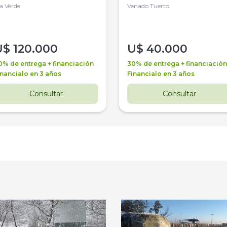
la Verde
4WD, PATON
Venado Tuerto
U$
120.000
U$
40.000
0% de entrega + financiación
30% de entrega + financiación
inancialo en 3 años
Financialo en 3 años
Consultar
Consultar