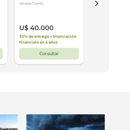
4WD, PATON
Venado Tuerto
Venado Tuerto
U$
40.000
U$
30.000
30% de entrega + financiación
30% de entrega + 
Financialo en 4 años
Financialo en 3 a
Consultar
Consul