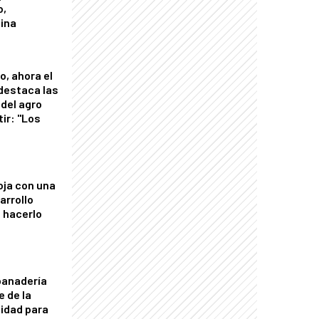
o,
tina
o, ahora el
 destaca las
del agro
tir: "Los
"
oja con una
arrollo
 hacerlo
panadería
e de la
idad para