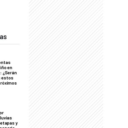
das
entas
Niño en
o: ¿Serán
 estos
próximos
or
luvias
 etapas y
cenario