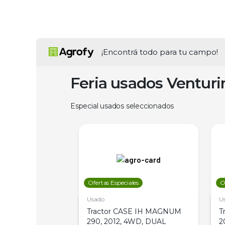
¡Encontrá todo para tu campo!
Feria usados Ventur
Especial usados seleccionados
les
Ofertas Especiales
O
Usado
U
a Metalfor 7040,
Tractor CASE IH MAGNUM
T
Bot 32 Mts
290, 2012, 4WD, DUAL
2