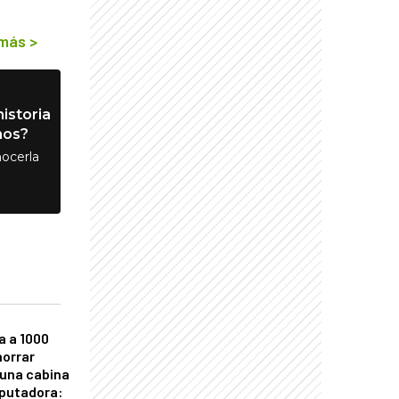
 más
>
istoria
nos?
ocerla
a a 1000
horrar
 una cabina
putadora: