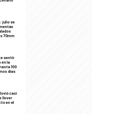
 julio se
rmentas
ulados
los 70mm
ce sentir
 en la
hasta 100
imos días
lovió casi
e llover
cto en el