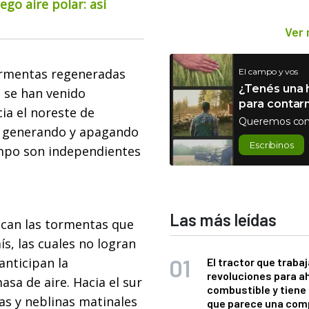
go aire polar: así
Ver
tormentas regeneradas
El campo y vos
¿Tenés una h
, se han venido
para contar
ia el noreste de
Queremos con
on generando y apagando
Escribinos
iempo son independientes
Las más leídas
tacan las tormentas que
ís, las cuales no logran
anticipan la
El tractor que trabaj
revoluciones para a
asa de aire. Hacia el sur
combustible y tiene
las y neblinas matinales
que parece una com