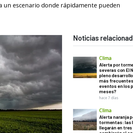
lita un escenario donde rápidamente pueden
Noticias relaciona
Clima
Alerta por torm
severas con El 
pleno desarroll
más frecuentes
eventos en los 
meses?
hace 7 días
Clima
Alerta naranja p
tormentas: las l
llegarán en tres
cambiarán el es