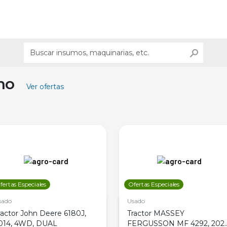
ino
Ver ofertas
fertas Especiales
Ofertas Especiales
sado
Usado
ractor John Deere 6180J,
Tractor MASSEY
014, 4WD, DUAL
FERGUSSON MF 4292, 2020