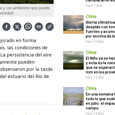
hace 7 días
da y con ambiente que puede
humedad.
Clima
Alerta climática:
despide con to
fuertes y acum
por encima de 
ejorado en forma
hace 10 días
aís, las condiciones de
Clima
a persistencia del aire
El Niño ya se ha
idamente pueden
y esta es la zona
que se esperan 
observaron por la tarde
mm en los próx
del estuario del Río de
hace 13 días
Clima
En una semana l
todo lo que suel
en julio: el impa
campo
hace 14 días