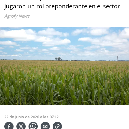
jugaron un rol preponderante en el sector
Agrofy News
22
de
Junio
de
2026
a las
07:12