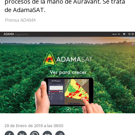
procesos de la mano de Auravant. Se trata
de AdamaSAT.
Prensa ADAMA
29
de
Enero
de
2019
a las
09:50