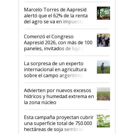
agro argentino para invertir:
"Los veo más motivados"
Marcelo Torres de Aapresid
alertó que el 62% de la renta
del agro se va en impuestos:
"No es bueno que en
Argentina se sigan discutiendo
Comenzó el Congreso
las mismas cosas de hace 50
Aapresid 2026, con más de 100
años"
paneles, invitados de lujo y
todas las tendencias
La sorpresa de un experto
internacional en agricultura
sobre el campo argentino:
"Estoy muy impresionado"
Advierten por nuevos excesos
hídricos y humedad extrema en
la zona núcleo
Esta campaña proyectan cubrir
una superficie total de 750.000
hectáreas de soja sembradas