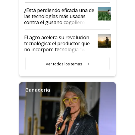
con una nueva generación de
variedades que marcan un
¿Está perdiendo eficacia una de
salto tecnológico en genética y
las tecnologías más usadas
rendimiento
contra el gusano cogollero? El
desafío de una tecnología clave
El agro acelera su revolución
tecnológica: el productor que
no incorpore tecnología "va a
perder el tren"
Ver todos los temas
Ganadería