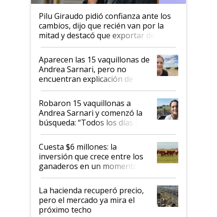
Pilu Giraudo pidió confianza ante los
cambios, dijo que recién van por la
mitad y destacó que exportar dejó de
ser "para unos pocos": "Tenemos un
mandato muy claro del gobierno
Aparecen las 15 vaquillonas de
nacional"
Andrea Sarnari, pero no
encuentran explicación de
cómo llegaron allí
Robaron 15 vaquillonas a
Andrea Sarnari y comenzó la
búsqueda: “Todos los días le
toca a algún productor”
Cuesta $6 millones: la
inversión que crece entre los
ganaderos en un momento
histórico para la actividad
La hacienda recuperó precio,
pero el mercado ya mira el
próximo techo