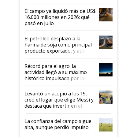
El campo ya liquidó más de US$
16.000 millones en 2026: qué
pasó en julio
El petróleo desplazó a la
harina de soja como principal
producto exportado, y aún así
el agro aportó casi seis de cada
diez dólares y sostuvo el
Récord para el agro: la
liderazgo en un semestre
actividad llegó a su máximo
récord
histórico impulsada por la
cosecha y las exportaciones
Levantó un acopio a los 19,
creó el lugar que elige Messi y
destaca que invertir en el
kirchnerismo era como "darle
plata a un hijo para droga":
La confianza del campo sigue
Juan Félix Rossetti, el libertario
alta, aunque perdió impulso
que de una dura crisis salió
más fuerte y apuesta al cambio