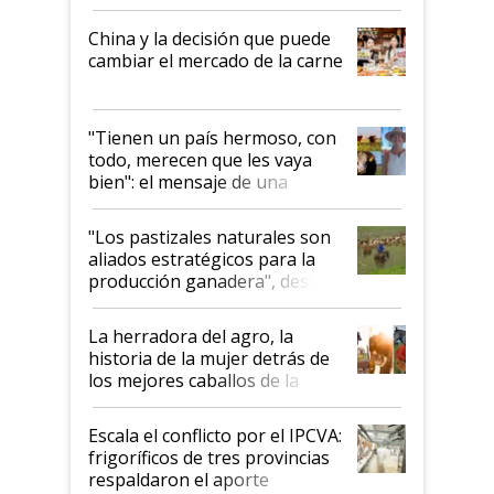
China y la decisión que puede
cambiar el mercado de la carne
"Tienen un país hermoso, con
todo, merecen que les vaya
bien": el mensaje de una
ganadera uruguaya sobre las
oportunidades que se abren
"Los pastizales naturales son
para el agro en Argentina, con
aliados estratégicos para la
foco en la carne
producción ganadera", destaca
la iniciativa que ya reúne a 46
establecimientos en Argentina
La herradora del agro, la
historia de la mujer detrás de
los mejores caballos de la
Argentina y los mitos que
todavía hacen sufrir a estos
Escala el conflicto por el IPCVA:
animales: "Mientras me
frigoríficos de tres provincias
descalificaban, yo seguí
respaldaron el aporte
haciendo currículum"