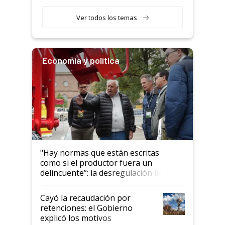
obligatorio
Ver todos los temas
Economía y política
"Hay normas que están escritas
como si el productor fuera un
delincuente”: la desregulación llegó
al Congreso Aapresid y hasta se
habló del financiamiento al IPCVA
Cayó la recaudación por
retenciones: el Gobierno
explicó los motivos