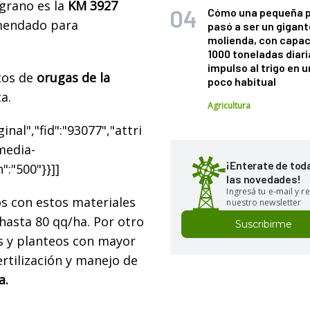
grano es la
KM 3927
Cómo una pequeña 
omendado para
pasó a ser un gigant
molienda, con capac
1000 toneladas diaria
impulso al trigo en 
tos de
orugas de la
poco habitual
a.
Agricultura
nal","fid":"93077","attri
"media-
¡Enterate de tod
":"500"}}]]
las novedades!
Ingresá tu e-mail y re
os con estos materiales
nuestro newsletter
hasta 80 qq/ha. Por otro
Suscribirme
s y planteos con mayor
ertilización y manejo de
a.