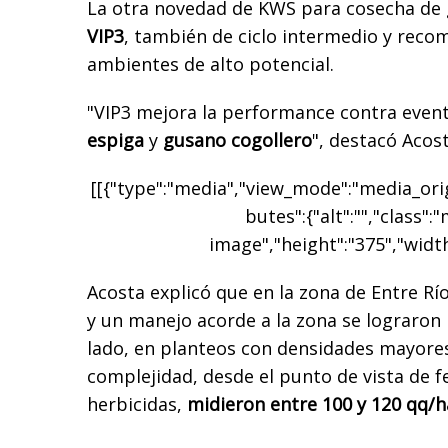
La otra novedad de KWS para cosecha de 
VIP3
, también de ciclo intermedio y rec
ambientes de alto potencial.
"VIP3 mejora la performance contra even
espiga
y
gusano cogollero
", destacó Acost
[[{"type":"media","view_mode":"media_origi
butes":{"alt":"","class":
image","height":"375","width
Acosta explicó que en la zona de Entre Rí
y un manejo acorde a la zona se lograron 
lado, en planteos con densidades mayore
complejidad, desde el punto de vista de f
herbicidas,
midieron entre 100 y 120 qq/h