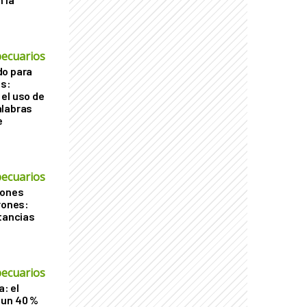
ecuarios
do para
os:
el uso de
alabras
e
ecuarios
iones
rones:
stancias
ecuarios
a: el
 un 40 %