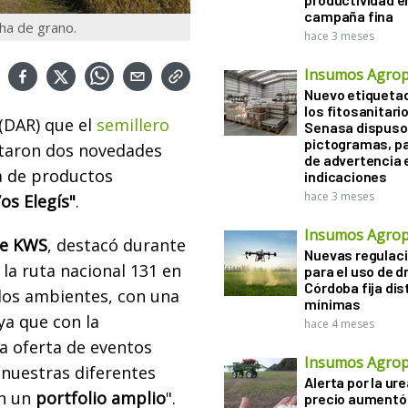
campaña fina
ha de grano.
hace 3 meses
Insumos Agrop
Nuevo etiqueta
los fitosanitari
(DAR) que el
semillero
Senasa dispuso 
pictogramas, p
ntaron dos novedades
de advertencia 
a de productos
indicaciones
hace 3 meses
os Elegís"
.
Insumos Agrop
ce KWS
, destacó durante
Nuevas regulac
 la ruta nacional 131 en
para el uso de d
Córdoba fija di
los ambientes, con una
mínimas
ya que con la
hace 4 meses
a oferta de eventos
Insumos Agrop
 nuestras diferentes
Alerta por la ure
en un
portfolio amplio
".
precio aumentó