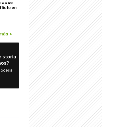
tras se
flicto en
 más
>
istoria
nos?
ocerla