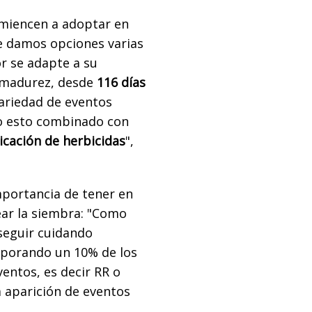
comiencen a adoptar en
Le damos opciones varias
r se adapte a su
e madurez, desde
116 días
ariedad de eventos
do esto combinado con
icación de herbicidas
",
mportancia de tener en
ear la siembra: "Como
seguir cuidando
rporando un 10% de los
entos, es decir RR o
a aparición de eventos