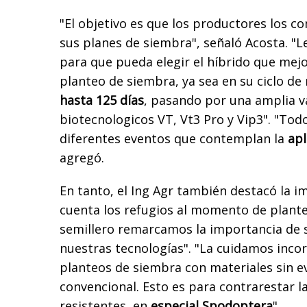
"El objetivo es que los productores los 
sus planes de siembra", señaló Acosta. "
para que pueda elegir el híbrido que mejo
planteo de siembra, ya sea en su ciclo d
hasta 125 días
, pasando por una amplia v
biotecnologicos VT, Vt3 Pro y Vip3". "To
diferentes eventos que contemplan la
apl
agregó.
En tanto, el Ing Agr también destacó la i
cuenta los refugios al momento de plant
semillero remarcamos la importancia de 
nuestras tecnologías". "La cuidamos inco
planteos de siembra con materiales sin ev
convencional. Esto es para contrarestar l
resistentes, en
especial Spodoptera
".