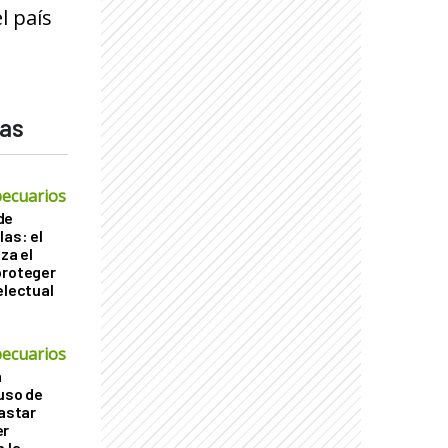
l país
das
ecuarios
de
las: el
za el
proteger
electual
ecuarios
a
 uso de
gastar
er
 la