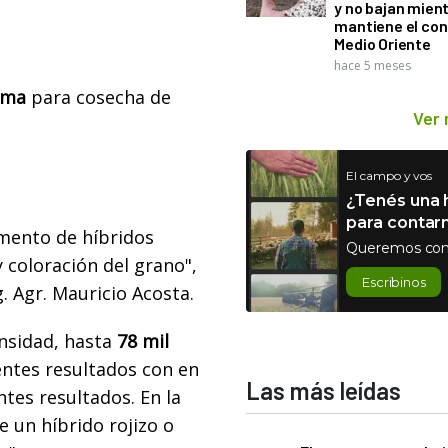
y no bajan mien
mantiene el con
Medio Oriente
hace 5 meses
irma
para cosecha de
Ver
El campo y vos
¿Tenés una h
para contar
gmento de híbridos
Queremos con
 coloración del grano",
Escribinos
. Agr. Mauricio Acosta.
ensidad, hasta
78 mil
entes resultados con en
Las más leídas
ntes resultados. En la
e un híbrido rojizo o