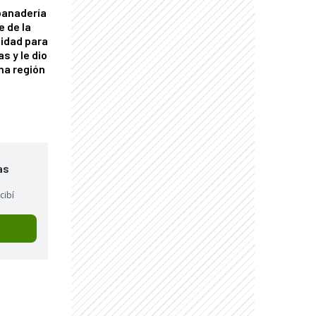
panadería
e de la
idad para
s y le dio
una región
as
cibí