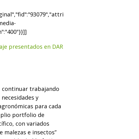
nal","fid":"93079","attri
"media-
":"400"}}]]
ilaje presentados en DAR
o continuar trabajando
 necesidades y
agronómicas para cada
plio portfolio de
ífico, con variados
e malezas e insectos”