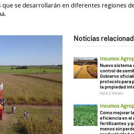
 que se desarrollarán en diferentes regiones de
ma.
Noticias relaciona
Insumos Agrop
Nuevo sistema 
control de semil
Gobierno oficiali
protocolo para 
la propiedad int
hace 2 meses
Insumos Agrop
Cómo mejorar l
eficiencia en el
fertilizantes y 
menos sin perd
productividad en