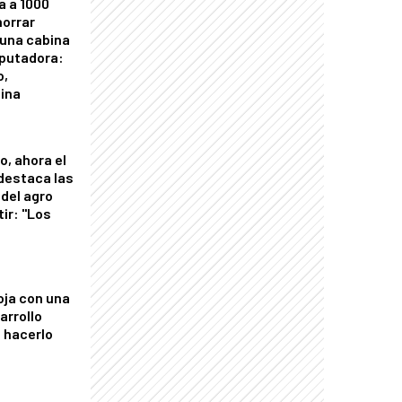
a a 1000
horrar
 una cabina
putadora:
o,
tina
o, ahora el
 destaca las
del agro
tir: "Los
"
oja con una
arrollo
 hacerlo