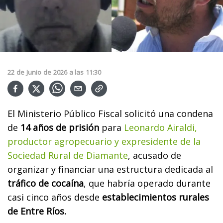
22
de
Junio
de
2026
a las
11:30
El Ministerio Público Fiscal solicitó una condena
de
14 años de prisión
para
Leonardo Airaldi,
productor agropecuario y expresidente de la
Sociedad Rural de Diamante
, acusado de
organizar y financiar una estructura dedicada al
tráfico de cocaína
, que habría operado durante
casi cinco años desde
establecimientos rurales
de Entre Ríos.