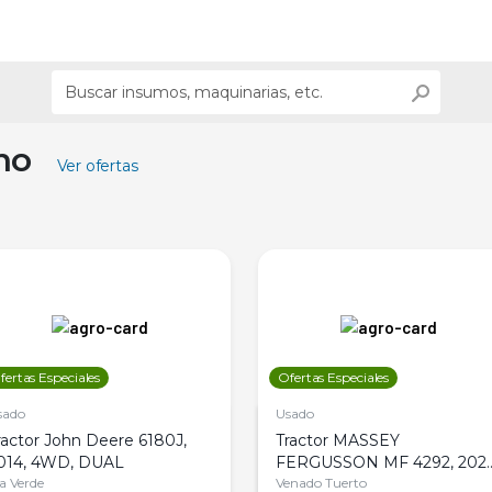
ino
Ver ofertas
fertas Especiales
Ofertas Especiales
sado
Usado
ractor John Deere 6180J,
Tractor MASSEY
014, 4WD, DUAL
FERGUSSON MF 4292, 2020
la Verde
4WD, PATON
Venado Tuerto