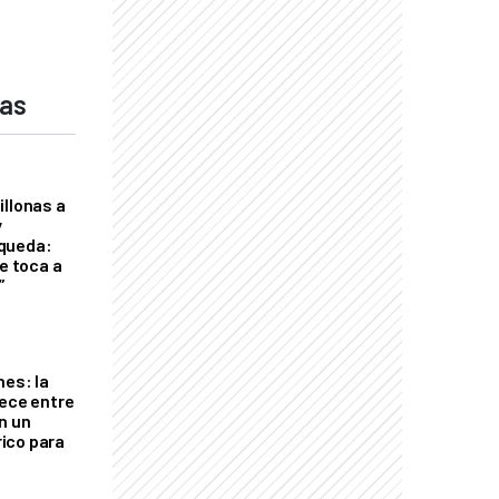
das
illonas a
y
queda:
le toca a
”
nes: la
rece entre
n un
ico para