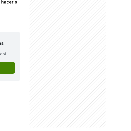
 hacerlo
as
cibí