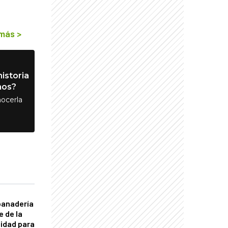
 más
>
istoria
nos?
ocerla
panadería
e de la
idad para