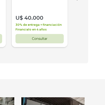
U$
40.000
U$
30.000
30% de entrega + financiación
30% de entrega + 
Financialo en 4 años
Financialo en 3 a
Consultar
Consul