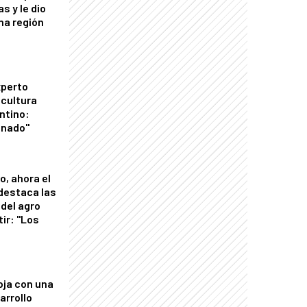
s y le dio
una región
xperto
icultura
ntino:
onado"
o, ahora el
 destaca las
del agro
tir: "Los
"
oja con una
arrollo