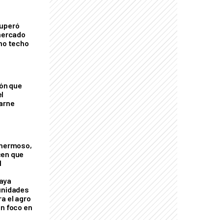
cuperó
 mercado
imo techo
ión que
l
arne
 hermoso,
cen que
l
aya
unidades
a el agro
on foco en