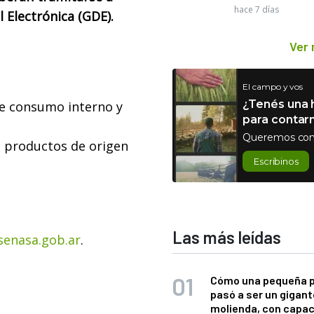
hace 7 días
 Electrónica (GDE).
Ver
El campo y vos
¿Tenés una h
 de consumo interno y
para contar
Queremos con
e productos de origen
Escribinos
Las más leídas
senasa.gob.ar
.
Cómo una pequeña 
pasó a ser un gigant
molienda, con capac