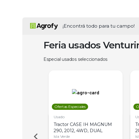
¡Encontrá todo para tu campo!
Feria usados Ventur
Especial usados seleccionados
les
Ofertas Especiales
O
Usado
U
a Metalfor 7040,
Tractor CASE IH MAGNUM
T
Bot 32 Mts
290, 2012, 4WD, DUAL
2
Isla Verde
Is