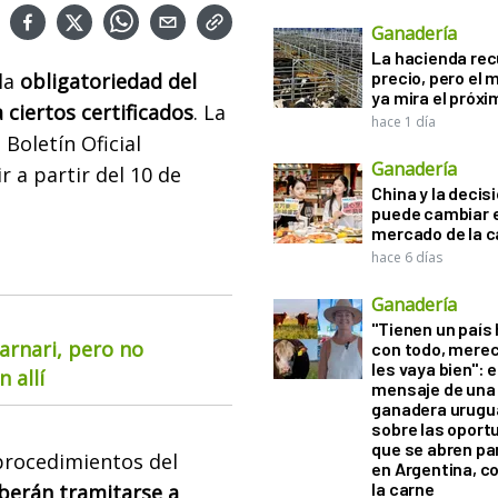
Ganadería
La hacienda re
precio, pero el
la
obligatoriedad del
ya mira el próx
 ciertos certificados
. La
hace 1 día
 Boletín Oficial
Ganadería
 a partir del 10 de
China y la decis
puede cambiar e
mercado de la c
hace 6 días
Ganadería
"Tienen un país
arnari, pero no
con todo, mere
les vaya bien": e
 allí
mensaje de una
ganadera urugu
sobre las oport
que se abren par
 procedimientos del
en Argentina, c
la carne
eberán tramitarse a