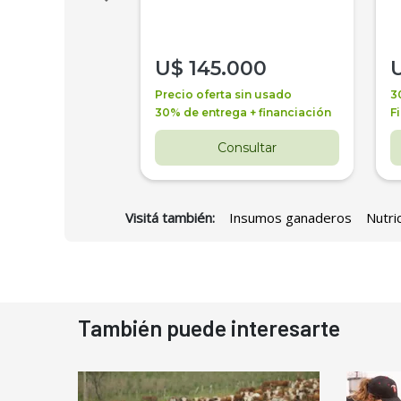
000
U$
145.000
a + financiación
Precio oferta sin usado
3
 4 años
30% de entrega + financiación
F
nsultar
Consultar
Visitá también:
Insumos ganaderos
Nutri
También puede interesarte