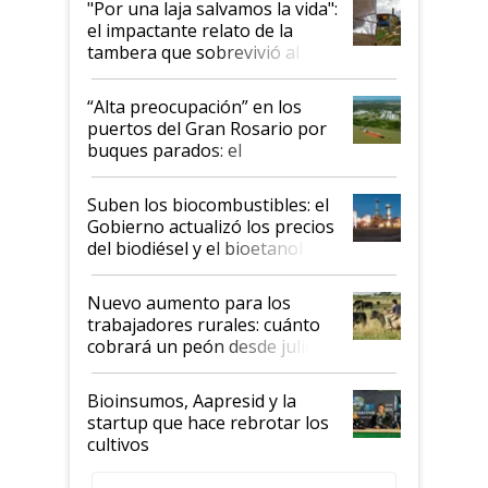
"Por una laja salvamos la vida":
el impactante relato de la
tambera que sobrevivió al
tornado
“Alta preocupación” en los
puertos del Gran Rosario por
buques parados: el
funcionamiento de las
exportadoras en tensión tras
Suben los biocombustibles: el
la medida de fuerza de los
Gobierno actualizó los precios
prácticos
del biodiésel y el bioetanol
Nuevo aumento para los
trabajadores rurales: cuánto
cobrará un peón desde julio
Bioinsumos, Aapresid y la
startup que hace rebrotar los
cultivos