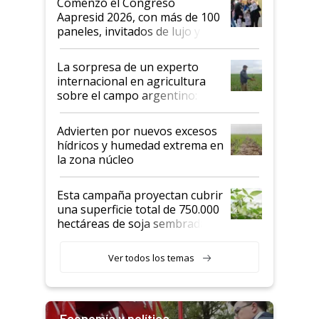
Comenzó el Congreso
las mismas cosas de hace 50
Aapresid 2026, con más de 100
años"
paneles, invitados de lujo y
todas las tendencias
La sorpresa de un experto
internacional en agricultura
sobre el campo argentino:
"Estoy muy impresionado"
Advierten por nuevos excesos
hídricos y humedad extrema en
la zona núcleo
Esta campaña proyectan cubrir
una superficie total de 750.000
hectáreas de soja sembradas
con una nueva generación de
variedades que marcan un
Ver todos los temas
salto tecnológico en genética y
rendimiento
Economía y política