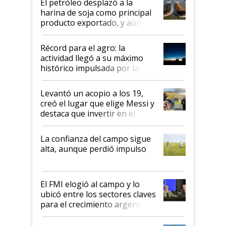
El petróleo desplazó a la
harina de soja como principal
producto exportado, y aún así
el agro aportó casi seis de cada
diez dólares y sostuvo el
Récord para el agro: la
liderazgo en un semestre
actividad llegó a su máximo
récord
histórico impulsada por la
cosecha y las exportaciones
Levantó un acopio a los 19,
creó el lugar que elige Messi y
destaca que invertir en el
kirchnerismo era como "darle
plata a un hijo para droga":
La confianza del campo sigue
Juan Félix Rossetti, el libertario
alta, aunque perdió impulso
que de una dura crisis salió
más fuerte y apuesta al cambio
de Milei
El FMI elogió al campo y lo
ubicó entre los sectores claves
para el crecimiento argentino