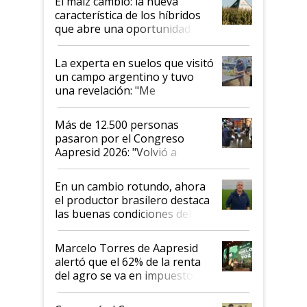
El maíz cambió: la nueva
característica de los híbridos
que abre una oportunidad en
el lote
La experta en suelos que visitó
un campo argentino y tuvo
una revelación: "Me
impresionó mucho"
Más de 12.500 personas
pasaron por el Congreso
Aapresid 2026: "Volvió a
demostrar que hablar del
suelo es hablar de todo el
En un cambio rotundo, ahora
sistema productivo"
el productor brasilero destaca
las buenas condiciones del
agro argentino para invertir:
"Los veo más motivados"
Marcelo Torres de Aapresid
alertó que el 62% de la renta
del agro se va en impuestos:
"No es bueno que en
Argentina se sigan discutiendo