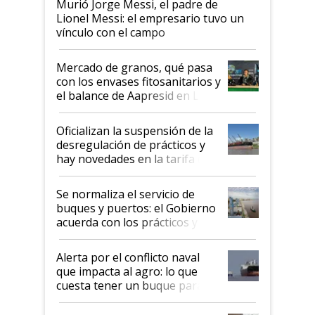
Murió Jorge Messi, el padre de
Lionel Messi: el empresario tuvo un
vínculo con el campo
Mercado de granos, qué pasa
con los envases fitosanitarios y
el balance de Aapresid en La
Posta
Oficializan la suspensión de la
desregulación de prácticos y
hay novedades en la tarifa de
la hidrovía
Se normaliza el servicio de
buques y puertos: el Gobierno
acuerda con los prácticos y
suspende el decreto de
desregulación
Alerta por el conflicto naval
que impacta al agro: lo que
cuesta tener un buque parado
y el peligro de que Argentina
pase a ser "país sucio"