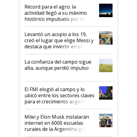
diez dólares y sostuvo el
Récord para el agro: la
liderazgo en un semestre
actividad llegó a su máximo
récord
histórico impulsada por la
cosecha y las exportaciones
Levantó un acopio a los 19,
creó el lugar que elige Messi y
destaca que invertir en el
kirchnerismo era como "darle
plata a un hijo para droga":
La confianza del campo sigue
Juan Félix Rossetti, el libertario
alta, aunque perdió impulso
que de una dura crisis salió
más fuerte y apuesta al cambio
de Milei
El FMI elogió al campo y lo
ubicó entre los sectores claves
para el crecimiento argentino
Milei y Elon Musk instalarán
internet en 6000 escuelas
rurales de la Argentina gracias
a un acuerdo con Starlink