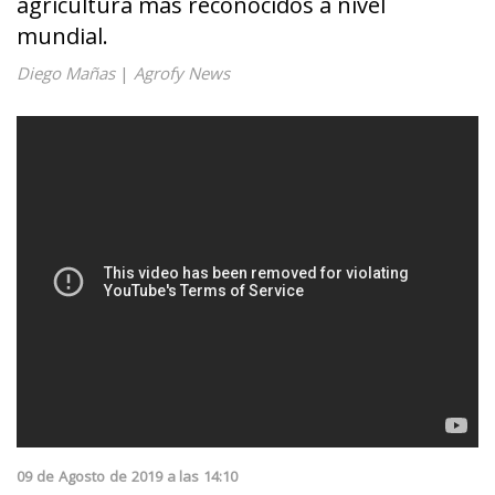
agricultura más reconocidos a nivel
mundial.
Diego Mañas
|
Agrofy News
09
de
Agosto
de
2019
a las
14:10