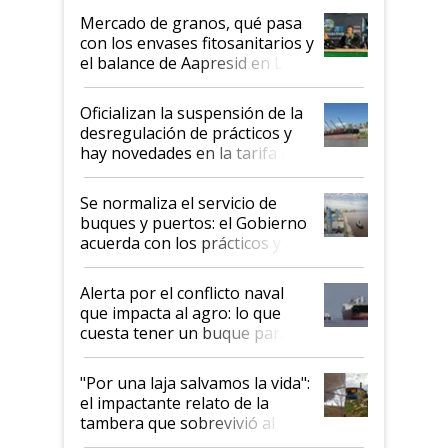
Mercado de granos, qué pasa
con los envases fitosanitarios y
el balance de Aapresid en La
Posta
Oficializan la suspensión de la
desregulación de prácticos y
hay novedades en la tarifa de
la hidrovía
Se normaliza el servicio de
buques y puertos: el Gobierno
acuerda con los prácticos y
suspende el decreto de
desregulación
Alerta por el conflicto naval
que impacta al agro: lo que
cuesta tener un buque parado
y el peligro de que Argentina
pase a ser "país sucio"
"Por una laja salvamos la vida":
el impactante relato de la
tambera que sobrevivió al
tornado