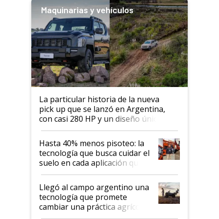
Maquinarias y vehículos
La particular historia de la nueva
pick up que se lanzó en Argentina,
con casi 280 HP y un diseño único: a
cuánto se vende
Hasta 40% menos pisoteo: la
tecnología que busca cuidar el
suelo en cada aplicación que
llevó Jacto al Congreso
Aapresid 2026
Llegó al campo argentino una
tecnología que promete
cambiar una práctica agrícola
clave: ¿Y si analizar el suelo