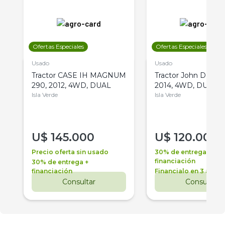
Ofertas Especiales
Ofertas Especiales
Usado
Usado
Tractor CASE IH MAGNUM
Tractor John Deere 
290, 2012, 4WD, DUAL
2014, 4WD, DUAL
Isla Verde
Isla Verde
U$
145.000
U$
120.000
Precio oferta sin usado
30% de entrega +
financiación
30% de entrega +
financiación
Financialo en 3 años
Consultar
Consultar