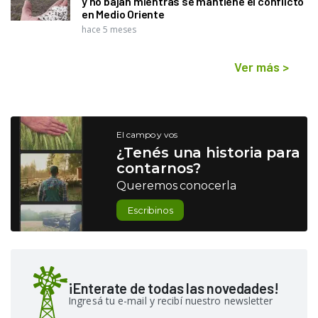
y no bajan mientras se mantiene el conflicto
en Medio Oriente
hace 5 meses
Ver más
>
El campo y vos
¿Tenés una historia para
contarnos?
Queremos conocerla
Escribinos
¡Enterate de todas las novedades!
Ingresá tu e-mail y recibí nuestro newsletter