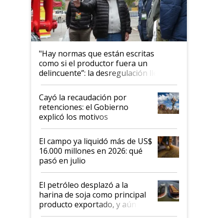
"Hay normas que están escritas
como si el productor fuera un
delincuente”: la desregulación llegó
al Congreso Aapresid y hasta se
habló del financiamiento al IPCVA
Cayó la recaudación por
retenciones: el Gobierno
explicó los motivos
El campo ya liquidó más de US$
16.000 millones en 2026: qué
pasó en julio
El petróleo desplazó a la
harina de soja como principal
producto exportado, y aún así
el agro aportó casi seis de cada