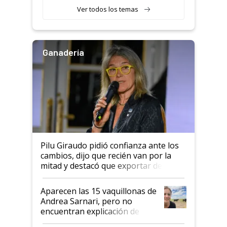
variedades que marcan un
Ver todos los temas
salto tecnológico en genética y
rendimiento
Ganadería
Pilu Giraudo pidió confianza ante los
cambios, dijo que recién van por la
mitad y destacó que exportar dejó de
ser "para unos pocos": "Tenemos un
mandato muy claro del gobierno
Aparecen las 15 vaquillonas de
nacional"
Andrea Sarnari, pero no
encuentran explicación de
cómo llegaron allí