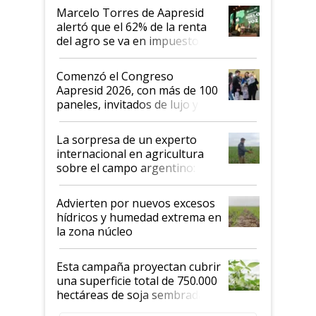
"Los veo más motivados"
Marcelo Torres de Aapresid
alertó que el 62% de la renta
del agro se va en impuestos:
"No es bueno que en
Argentina se sigan discutiendo
Comenzó el Congreso
las mismas cosas de hace 50
Aapresid 2026, con más de 100
años"
paneles, invitados de lujo y
todas las tendencias
La sorpresa de un experto
internacional en agricultura
sobre el campo argentino:
"Estoy muy impresionado"
Advierten por nuevos excesos
hídricos y humedad extrema en
la zona núcleo
Esta campaña proyectan cubrir
una superficie total de 750.000
hectáreas de soja sembradas
con una nueva generación de