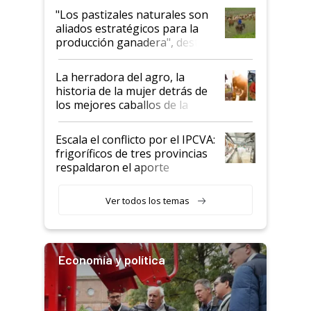
oportunidades que se abren
"Los pastizales naturales son
para el agro en Argentina, con
aliados estratégicos para la
foco en la carne
producción ganadera", destaca
la iniciativa que ya reúne a 46
establecimientos en Argentina
La herradora del agro, la
historia de la mujer detrás de
los mejores caballos de la
Argentina y los mitos que
todavía hacen sufrir a estos
Escala el conflicto por el IPCVA:
animales: "Mientras me
frigoríficos de tres provincias
descalificaban, yo seguí
respaldaron el aporte
haciendo currículum"
obligatorio
Ver todos los temas
Economía y política