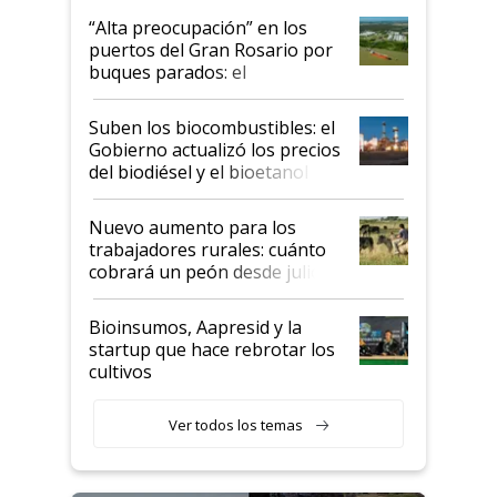
“Alta preocupación” en los
puertos del Gran Rosario por
buques parados: el
funcionamiento de las
exportadoras en tensión tras
Suben los biocombustibles: el
la medida de fuerza de los
Gobierno actualizó los precios
prácticos
del biodiésel y el bioetanol
Nuevo aumento para los
trabajadores rurales: cuánto
cobrará un peón desde julio
Bioinsumos, Aapresid y la
startup que hace rebrotar los
cultivos
Ver todos los temas