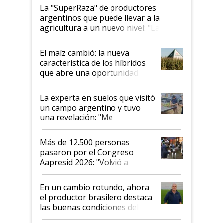
La "SuperRaza" de productores
argentinos que puede llevar a la
agricultura a un nuevo nivel: "Las
posibilidades de crecimiento son
infinitas"
El maíz cambió: la nueva
característica de los híbridos
que abre una oportunidad en
el lote
La experta en suelos que visitó
un campo argentino y tuvo
una revelación: "Me
impresionó mucho"
Más de 12.500 personas
pasaron por el Congreso
Aapresid 2026: "Volvió a
demostrar que hablar del
suelo es hablar de todo el
En un cambio rotundo, ahora
sistema productivo"
el productor brasilero destaca
las buenas condiciones del
agro argentino para invertir: