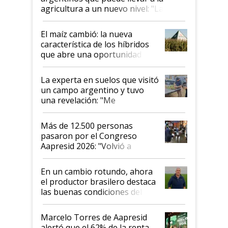
agricultura a un nuevo nivel: "Las
posibilidades de crecimiento son
infinitas"
El maíz cambió: la nueva
característica de los híbridos
que abre una oportunidad en
el lote
La experta en suelos que visitó
un campo argentino y tuvo
una revelación: "Me
impresionó mucho"
Más de 12.500 personas
pasaron por el Congreso
Aapresid 2026: "Volvió a
demostrar que hablar del
suelo es hablar de todo el
En un cambio rotundo, ahora
sistema productivo"
el productor brasilero destaca
las buenas condiciones del
agro argentino para invertir:
"Los veo más motivados"
Marcelo Torres de Aapresid
alertó que el 62% de la renta