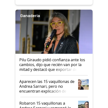
rendimiento
Ganadería
Pilu Giraudo pidió confianza ante los
cambios, dijo que recién van por la
mitad y destacó que exportar dejó de
ser "para unos pocos": "Tenemos un
mandato muy claro del gobierno
Aparecen las 15 vaquillonas de
nacional"
Andrea Sarnari, pero no
encuentran explicación de
cómo llegaron allí
Robaron 15 vaquillonas a
Andrea Sarnari y comenzó la