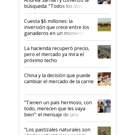
búsqueda: “Todos los días le
toca a algún productor”
Cuesta $6 millones: la
inversión que crece entre los
ganaderos en un momento
histórico para la actividad
La hacienda recuperó precio,
pero el mercado ya mira el
próximo techo
China y la decisión que puede
cambiar el mercado de la carne
"Tienen un país hermoso, con
todo, merecen que les vaya
bien": el mensaje de una
ganadera uruguaya sobre las
oportunidades que se abren
"Los pastizales naturales son
para el agro en Argentina, con