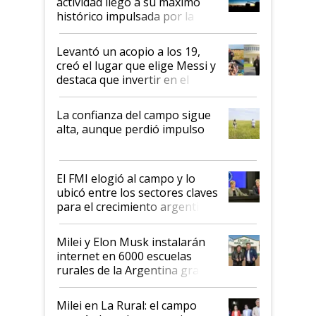
actividad llegó a su máximo
récord
histórico impulsada por la
cosecha y las exportaciones
Levantó un acopio a los 19,
creó el lugar que elige Messi y
destaca que invertir en el
kirchnerismo era como "darle
plata a un hijo para droga":
La confianza del campo sigue
Juan Félix Rossetti, el libertario
alta, aunque perdió impulso
que de una dura crisis salió
más fuerte y apuesta al cambio
de Milei
El FMI elogió al campo y lo
ubicó entre los sectores claves
para el crecimiento argentino
Milei y Elon Musk instalarán
internet en 6000 escuelas
rurales de la Argentina gracias
a un acuerdo con Starlink
Milei en La Rural: el campo