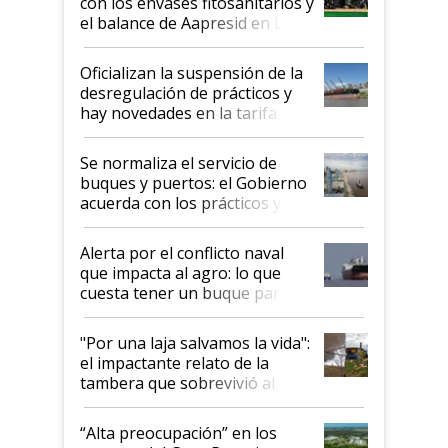
con los envases fitosanitarios y
el balance de Aapresid en La
Posta
Oficializan la suspensión de la
desregulación de prácticos y
hay novedades en la tarifa de
la hidrovía
Se normaliza el servicio de
buques y puertos: el Gobierno
acuerda con los prácticos y
suspende el decreto de
desregulación
Alerta por el conflicto naval
que impacta al agro: lo que
cuesta tener un buque parado
y el peligro de que Argentina
pase a ser "país sucio"
"Por una laja salvamos la vida":
el impactante relato de la
tambera que sobrevivió al
tornado
“Alta preocupación” en los