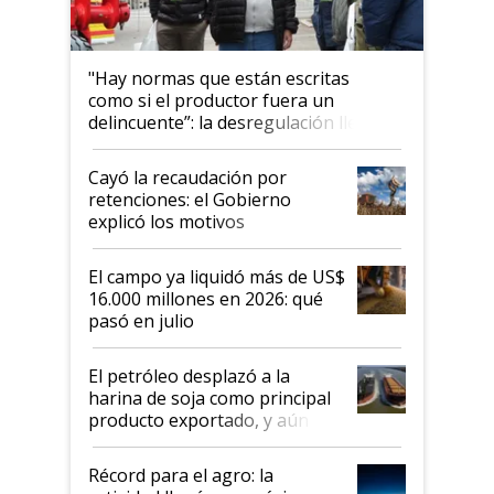
"Hay normas que están escritas
como si el productor fuera un
delincuente”: la desregulación llegó
al Congreso Aapresid y hasta se
habló del financiamiento al IPCVA
Cayó la recaudación por
retenciones: el Gobierno
explicó los motivos
El campo ya liquidó más de US$
16.000 millones en 2026: qué
pasó en julio
El petróleo desplazó a la
harina de soja como principal
producto exportado, y aún así
el agro aportó casi seis de cada
diez dólares y sostuvo el
Récord para el agro: la
liderazgo en un semestre