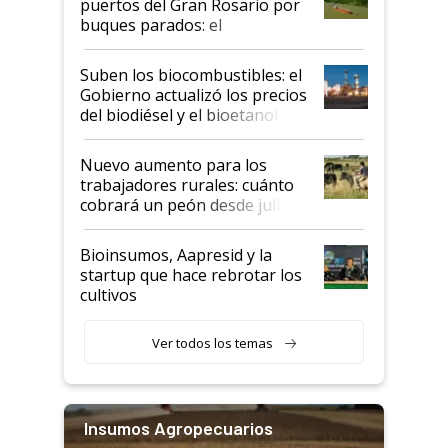
puertos del Gran Rosario por
buques parados: el
funcionamiento de las
exportadoras en tensión tras
Suben los biocombustibles: el
la medida de fuerza de los
Gobierno actualizó los precios
prácticos
del biodiésel y el bioetanol
Nuevo aumento para los
trabajadores rurales: cuánto
cobrará un peón desde julio
Bioinsumos, Aapresid y la
startup que hace rebrotar los
cultivos
Ver todos los temas
Insumos Agropecuarios