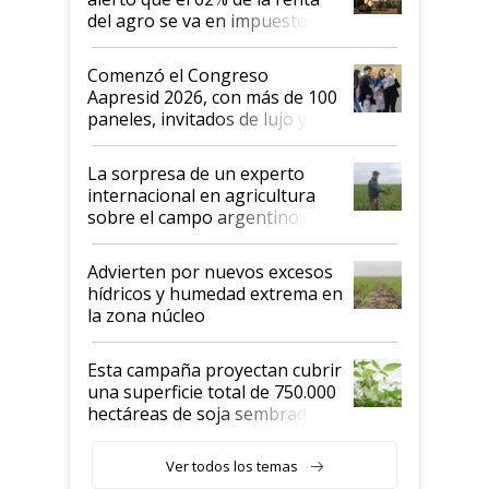
del agro se va en impuestos:
"No es bueno que en
Argentina se sigan discutiendo
Comenzó el Congreso
las mismas cosas de hace 50
Aapresid 2026, con más de 100
años"
paneles, invitados de lujo y
todas las tendencias
La sorpresa de un experto
internacional en agricultura
sobre el campo argentino:
"Estoy muy impresionado"
Advierten por nuevos excesos
hídricos y humedad extrema en
la zona núcleo
Esta campaña proyectan cubrir
una superficie total de 750.000
hectáreas de soja sembradas
con una nueva generación de
variedades que marcan un
Ver todos los temas
salto tecnológico en genética y