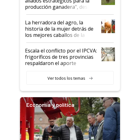
aliados estratégicos para la
foco en la carne
producción ganadera", destaca
la iniciativa que ya reúne a 46
establecimientos en Argentina
La herradora del agro, la
historia de la mujer detrás de
los mejores caballos de la
Argentina y los mitos que
todavía hacen sufrir a estos
Escala el conflicto por el IPCVA:
animales: "Mientras me
frigoríficos de tres provincias
descalificaban, yo seguí
respaldaron el aporte
haciendo currículum"
obligatorio
Ver todos los temas
Economía y política