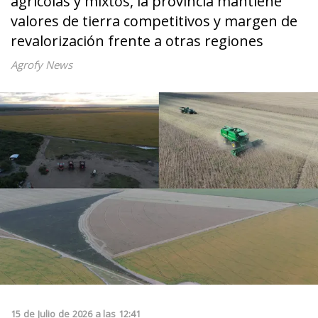
agrícolas y mixtos, la provincia mantiene
valores de tierra competitivos y margen de
revalorización frente a otras regiones
Agrofy News
15
de
Julio
de
2026
a las
12:41