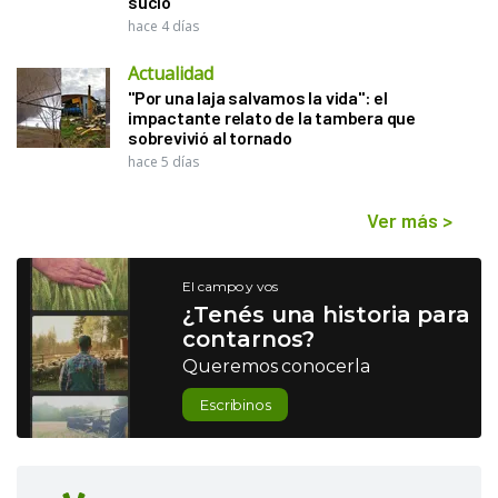
sucio"
hace 4 días
Actualidad
"Por una laja salvamos la vida": el
impactante relato de la tambera que
sobrevivió al tornado
hace 5 días
Ver más
>
El campo y vos
¿Tenés una historia para
contarnos?
Queremos conocerla
Escribinos