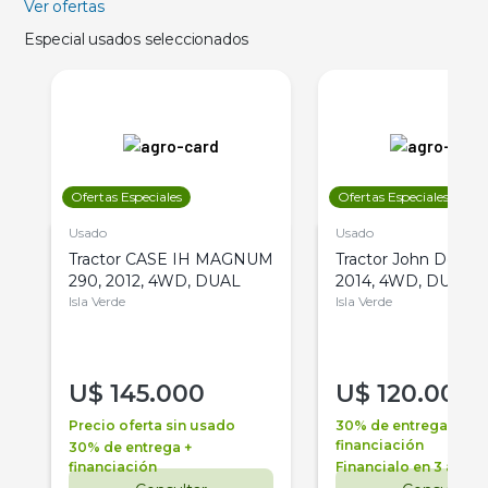
Ver ofertas
Especial usados seleccionados
Ofertas Especiales
Ofertas Especiales
Usado
Usado
Tractor CASE IH MAGNUM
Tractor John Deere 
290, 2012, 4WD, DUAL
2014, 4WD, DUAL
Isla Verde
Isla Verde
U$
145.000
U$
120.000
Precio oferta sin usado
30% de entrega +
financiación
30% de entrega +
financiación
Financialo en 3 años