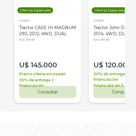
Ofertas Especiales
Ofertas Especiales
Usado
Usado
Tractor CASE IH MAGNUM
Tractor John Deere 
290, 2012, 4WD, DUAL
2014, 4WD, DUAL
Isla Verde
Isla Verde
U$
145.000
U$
120.000
Precio oferta sin usado
30% de entrega +
financiación
30% de entrega +
financiación
Financialo en 3 años
Consultar
Consultar