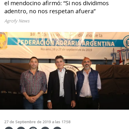
el mendocino afirmó: “Si nos dividimos
adentro, no nos respetan afuera”
Agrofy News
27
de
Septiembre
de
2019
a las
17:58