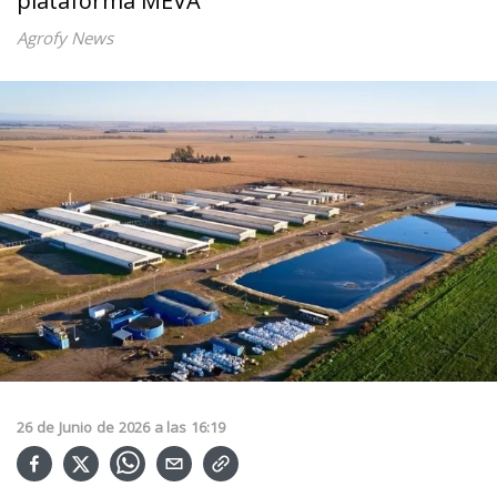
plataforma MEVA
Agrofy News
26
de
Junio
de
2026
a las
16:19