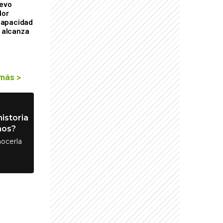
uevo
dor
capacidad
e alcanza
 más
>
istoria
nos?
ocerla