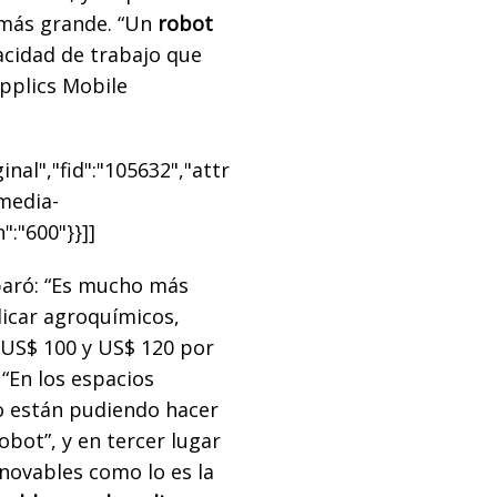
 más grande. “Un
robot
cidad de trabajo que
pplics Mobile
nal","fid":"105632","attr
"media-
":"600"}}]]
mparó: “Es mucho más
icar agroquímicos,
 US$ 100 y US$ 120 por
“En los espacios
no están pudiendo hacer
obot”, y en tercer lugar
novables como lo es la