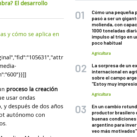
bra? El desarrollo
Cómo una pequeña 
pasó a ser un gigant
molienda, con capac
1000 toneladas diaria
sas y cómo se aplica en
impulso al trigo en 
poco habitual
Agricultura
nal","fid":"105631","attr
"media-
La sorpresa de un e
internacional en agr
":"600"}}]]
sobre el campo arge
"Estoy muy impresi
 un
proceso la creación
Agricultura
fue usar ondas
, y después de dos años
En un cambio rotund
productor brasilero
bot autónomo con
buenas condiciones 
os.
argentino para inver
veo más motivados