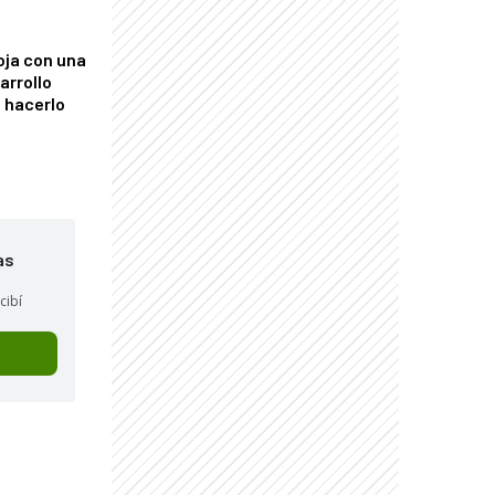
oja con una
arrollo
 hacerlo
as
cibí