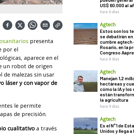
US$ 60.000 al a
hace 6 días
Agtech
Estos son los 
se debatirán en 
tosanitarios
presenta
cumbre agtech 
Rosario, en la pr
 por el
Congreso Aapre
ológicas, aparece en el
hace 8 días
de un robot de origen
Agtech
l de malezas sin usar
Manejan 1,2 mil
yo láser y con vapor de
hectáreas y cu
cómo la IA y los
están transfor
la agricultura
entes le permite
hace 9 días
apas de precisión.
Agtech
Es el N°1 de Est
o cualitativo
a través
Unidos y llega a 