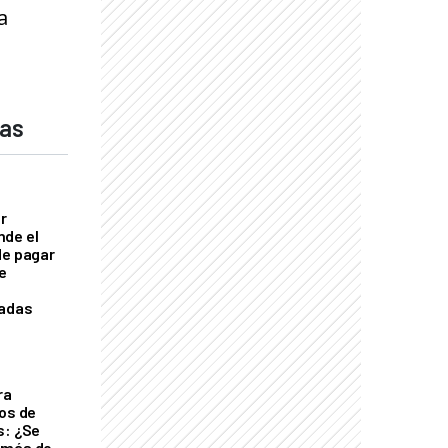
a
das
er
nde el
de pagar
se
cadas
ra
tos de
s: ¿Se
 más de