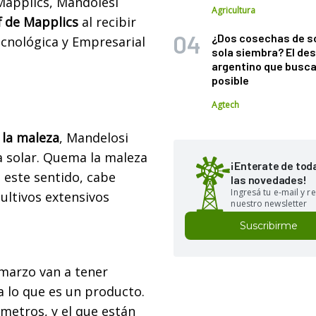
Mapplics, Mandolesi
Agricultura
f de Mapplics
al recibir
¿Dos cosechas de s
ecnológica y Empresarial
sola siembra? El des
argentino que busca
posible
Agtech
 la maleza
, Mandelosi
a solar. Quema la maleza
¡Enterate de tod
n este sentido, cabe
las novedades!
Ingresá tu e-mail y re
cultivos extensivos
nuestro newsletter
Suscribirme
marzo van a tener
 lo que es un producto.
metros, y el que están