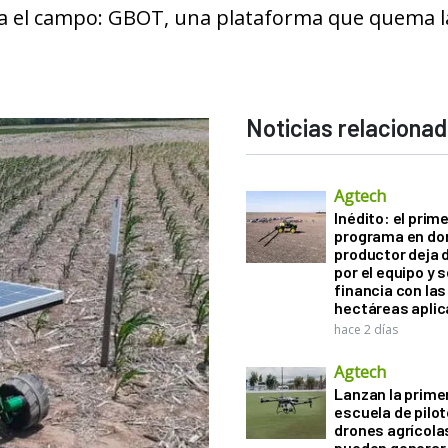
ra el campo: GBOT, una plataforma que quema l
Noticias relaciona
Agtech
Inédito: el prim
programa en do
productor deja 
por el equipo y 
financia con las
hectáreas apli
hace 2 días
Agtech
Lanzan la prime
escuela de pilo
drones agrícola
pueden generar