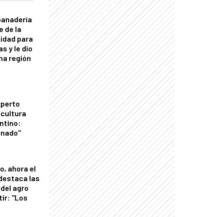
panadería
e de la
idad para
s y le dio
una región
xperto
icultura
ntino:
onado"
o, ahora el
 destaca las
del agro
tir: "Los
"