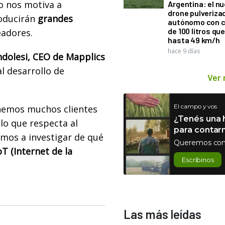
to nos motiva a
Argentina: el n
drone pulveriza
roducirán
grandes
autónomo con 
de 100 litros qu
eadores.
hasta 49 km/h
hace 9 días
ndolesi, CEO de Mapplics
l desarrollo de
Ver
El campo y vos
nemos muchos clientes
¿Tenés una h
lo que respecta al
para contar
amos a investigar de qué
Queremos con
oT (Internet de la
Escribinos
Las más leídas