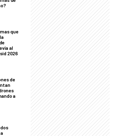
ño?
temas que
la
de
evia al
sid 2026
lones de
entan
 drones
mando a
ados
la