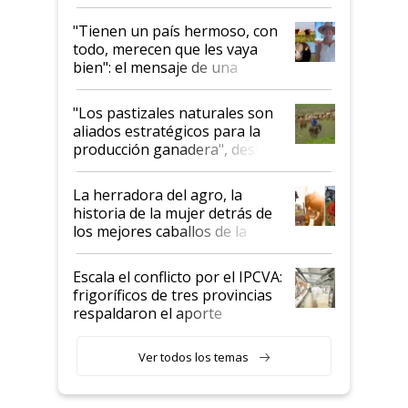
"Tienen un país hermoso, con
todo, merecen que les vaya
bien": el mensaje de una
ganadera uruguaya sobre las
oportunidades que se abren
"Los pastizales naturales son
para el agro en Argentina, con
aliados estratégicos para la
foco en la carne
producción ganadera", destaca
la iniciativa que ya reúne a 46
establecimientos en Argentina
La herradora del agro, la
historia de la mujer detrás de
los mejores caballos de la
Argentina y los mitos que
todavía hacen sufrir a estos
Escala el conflicto por el IPCVA:
animales: "Mientras me
frigoríficos de tres provincias
descalificaban, yo seguí
respaldaron el aporte
haciendo currículum"
obligatorio
Ver todos los temas