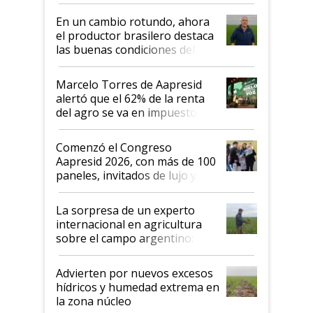
demostrar que hablar del
suelo es hablar de todo el
En un cambio rotundo, ahora
sistema productivo"
el productor brasilero destaca
las buenas condiciones del
agro argentino para invertir:
"Los veo más motivados"
Marcelo Torres de Aapresid
alertó que el 62% de la renta
del agro se va en impuestos:
"No es bueno que en
Argentina se sigan discutiendo
Comenzó el Congreso
las mismas cosas de hace 50
Aapresid 2026, con más de 100
años"
paneles, invitados de lujo y
todas las tendencias
La sorpresa de un experto
internacional en agricultura
sobre el campo argentino:
"Estoy muy impresionado"
Advierten por nuevos excesos
hídricos y humedad extrema en
la zona núcleo