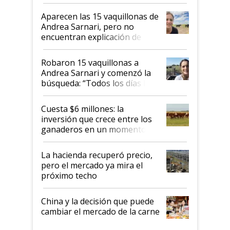
ser "para unos pocos": "Tenemos un
mandato muy claro del gobierno
Aparecen las 15 vaquillonas de
nacional"
Andrea Sarnari, pero no
encuentran explicación de
cómo llegaron allí
Robaron 15 vaquillonas a
Andrea Sarnari y comenzó la
búsqueda: “Todos los días le
toca a algún productor”
Cuesta $6 millones: la
inversión que crece entre los
ganaderos en un momento
histórico para la actividad
La hacienda recuperó precio,
pero el mercado ya mira el
próximo techo
China y la decisión que puede
cambiar el mercado de la carne