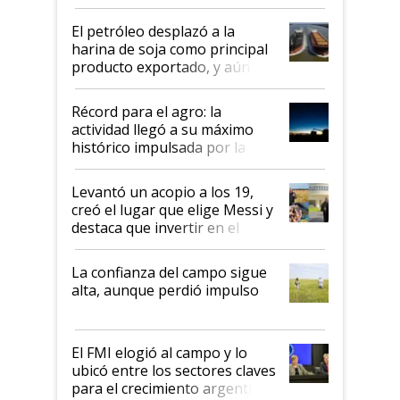
El petróleo desplazó a la
harina de soja como principal
producto exportado, y aún así
el agro aportó casi seis de cada
diez dólares y sostuvo el
Récord para el agro: la
liderazgo en un semestre
actividad llegó a su máximo
récord
histórico impulsada por la
cosecha y las exportaciones
Levantó un acopio a los 19,
creó el lugar que elige Messi y
destaca que invertir en el
kirchnerismo era como "darle
plata a un hijo para droga":
La confianza del campo sigue
Juan Félix Rossetti, el libertario
alta, aunque perdió impulso
que de una dura crisis salió
más fuerte y apuesta al cambio
de Milei
El FMI elogió al campo y lo
ubicó entre los sectores claves
para el crecimiento argentino