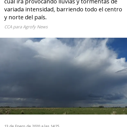
cual irá provocando lluvias y tormentas de
variada intensidad, barriendo todo el centro
y norte del país.
CCA para Agrofy News
13
de
Enero
de
2020
a las
14:25