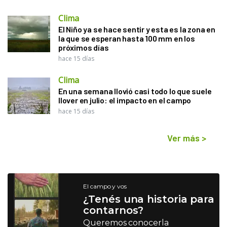
Clima
El Niño ya se hace sentir y esta es la zona en
la que se esperan hasta 100 mm en los
próximos días
hace 15 días
Clima
En una semana llovió casi todo lo que suele
llover en julio: el impacto en el campo
hace 15 días
Ver más
>
El campo y vos
¿Tenés una historia para
contarnos?
Queremos conocerla