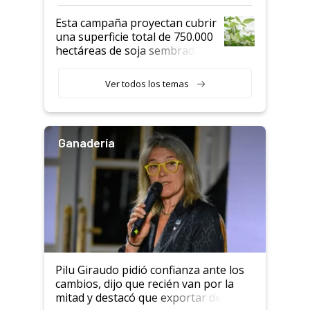
Esta campaña proyectan cubrir
una superficie total de 750.000
hectáreas de soja sembradas
con una nueva generación de
variedades que marcan un
Ver todos los temas
salto tecnológico en genética y
rendimiento
Ganadería
Pilu Giraudo pidió confianza ante los
cambios, dijo que recién van por la
mitad y destacó que exportar dejó de