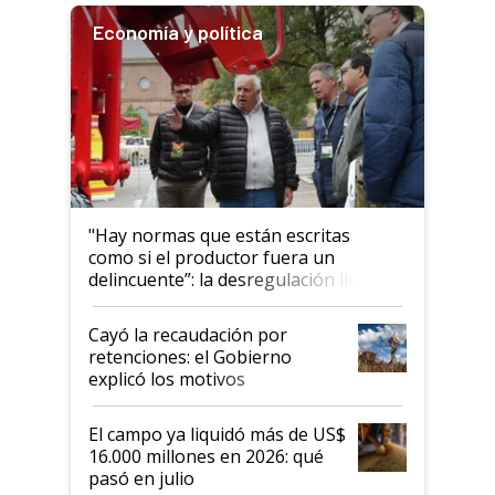
Economía y política
"Hay normas que están escritas
como si el productor fuera un
delincuente”: la desregulación llegó
al Congreso Aapresid y hasta se
habló del financiamiento al IPCVA
Cayó la recaudación por
retenciones: el Gobierno
explicó los motivos
El campo ya liquidó más de US$
16.000 millones en 2026: qué
pasó en julio