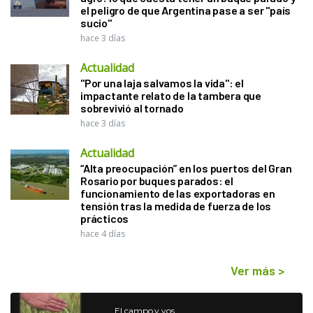
el peligro de que Argentina pase a ser "país
sucio"
hace 3 días
Actualidad
"Por una laja salvamos la vida": el
impactante relato de la tambera que
sobrevivió al tornado
hace 3 días
Actualidad
“Alta preocupación” en los puertos del Gran
Rosario por buques parados: el
funcionamiento de las exportadoras en
tensión tras la medida de fuerza de los
prácticos
hace 4 días
Ver más
>
El campo y vos