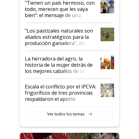
"Tienen un país hermoso, con
todo, merecen que les vaya
bien": el mensaje de una
ganadera uruguaya sobre las
oportunidades que se abren
"Los pastizales naturales son
para el agro en Argentina, con
aliados estratégicos para la
foco en la carne
producción ganadera", destaca
la iniciativa que ya reúne a 46
establecimientos en Argentina
La herradora del agro, la
historia de la mujer detrás de
los mejores caballos de la
Argentina y los mitos que
todavía hacen sufrir a estos
Escala el conflicto por el IPCVA:
animales: "Mientras me
frigoríficos de tres provincias
descalificaban, yo seguí
respaldaron el aporte
haciendo currículum"
obligatorio
Ver todos los temas