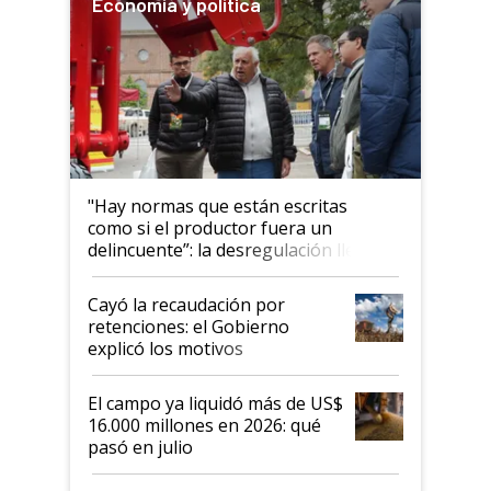
Economía y política
"Hay normas que están escritas
como si el productor fuera un
delincuente”: la desregulación llegó
al Congreso Aapresid y hasta se
habló del financiamiento al IPCVA
Cayó la recaudación por
retenciones: el Gobierno
explicó los motivos
El campo ya liquidó más de US$
16.000 millones en 2026: qué
pasó en julio