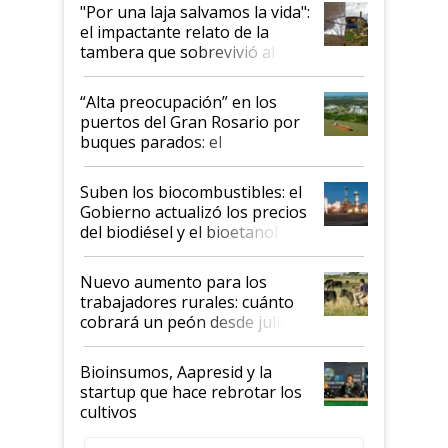
pase a ser "país sucio"
"Por una laja salvamos la vida":
el impactante relato de la
tambera que sobrevivió al
tornado
“Alta preocupación” en los
puertos del Gran Rosario por
buques parados: el
funcionamiento de las
exportadoras en tensión tras
Suben los biocombustibles: el
la medida de fuerza de los
Gobierno actualizó los precios
prácticos
del biodiésel y el bioetanol
Nuevo aumento para los
trabajadores rurales: cuánto
cobrará un peón desde julio
Bioinsumos, Aapresid y la
startup que hace rebrotar los
cultivos