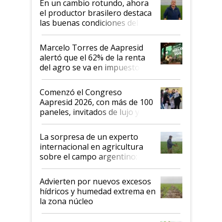
En un cambio rotundo, ahora
sistema productivo"
el productor brasilero destaca
las buenas condiciones del
agro argentino para invertir:
"Los veo más motivados"
Marcelo Torres de Aapresid
alertó que el 62% de la renta
del agro se va en impuestos:
"No es bueno que en
Argentina se sigan discutiendo
Comenzó el Congreso
las mismas cosas de hace 50
Aapresid 2026, con más de 100
años"
paneles, invitados de lujo y
todas las tendencias
La sorpresa de un experto
internacional en agricultura
sobre el campo argentino:
"Estoy muy impresionado"
Advierten por nuevos excesos
hídricos y humedad extrema en
la zona núcleo