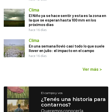
Clima
El Niño ya se hace sentir y esta es la zona en
la que se esperan hasta 100 mm en los
próximos días
hace 16 días
Clima
En una semana llovió casi todo lo que suele
llover en julio: el impacto en el campo
hace 16 días
Ver más
>
El campo y vos
¿Tenés una historia para
contarnos?
Queremos conocerla