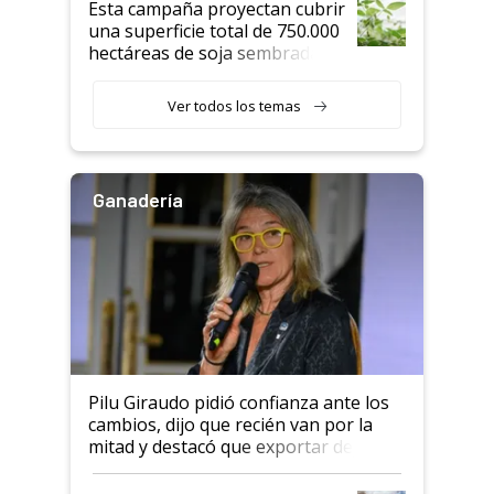
Esta campaña proyectan cubrir
una superficie total de 750.000
hectáreas de soja sembradas
con una nueva generación de
variedades que marcan un
Ver todos los temas
salto tecnológico en genética y
rendimiento
Ganadería
Pilu Giraudo pidió confianza ante los
cambios, dijo que recién van por la
mitad y destacó que exportar dejó de
ser "para unos pocos": "Tenemos un
mandato muy claro del gobierno