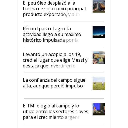
El petróleo desplazó a la
harina de soja como principal
producto exportado, y aún así
el agro aportó casi seis de cada
diez dólares y sostuvo el
Récord para el agro: la
liderazgo en un semestre
actividad llegó a su máximo
récord
histórico impulsada por la
cosecha y las exportaciones
Levantó un acopio a los 19,
creó el lugar que elige Messi y
destaca que invertir en el
kirchnerismo era como "darle
plata a un hijo para droga":
La confianza del campo sigue
Juan Félix Rossetti, el libertario
alta, aunque perdió impulso
que de una dura crisis salió
más fuerte y apuesta al cambio
de Milei
El FMI elogió al campo y lo
ubicó entre los sectores claves
para el crecimiento argentino