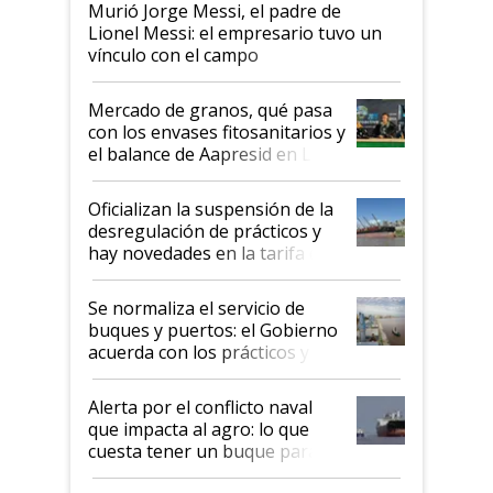
Murió Jorge Messi, el padre de
Lionel Messi: el empresario tuvo un
vínculo con el campo
Mercado de granos, qué pasa
con los envases fitosanitarios y
el balance de Aapresid en La
Posta
Oficializan la suspensión de la
desregulación de prácticos y
hay novedades en la tarifa de
la hidrovía
Se normaliza el servicio de
buques y puertos: el Gobierno
acuerda con los prácticos y
suspende el decreto de
desregulación
Alerta por el conflicto naval
que impacta al agro: lo que
cuesta tener un buque parado
y el peligro de que Argentina