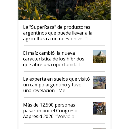
La "SuperRaza" de productores
argentinos que puede llevar a la
agricultura a un nuevo nivel: "Las
posibilidades de crecimiento son
infinitas"
El maíz cambió: la nueva
característica de los híbridos
que abre una oportunidad en
el lote
La experta en suelos que visitó
un campo argentino y tuvo
una revelación: "Me
impresionó mucho"
Más de 12.500 personas
pasaron por el Congreso
Aapresid 2026: "Volvió a
demostrar que hablar del
suelo es hablar de todo el