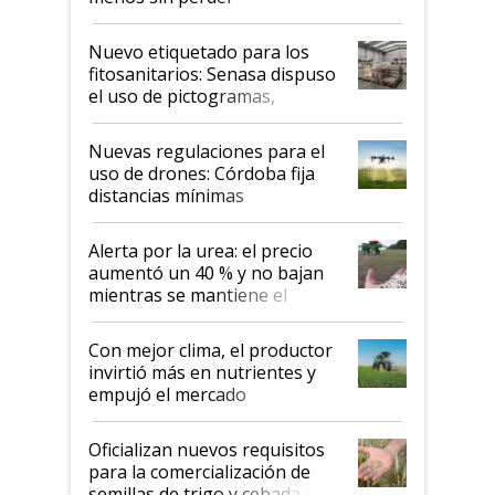
productividad en la campaña
fina
Nuevo etiquetado para los
fitosanitarios: Senasa dispuso
el uso de pictogramas,
palabras de advertencia e
indicaciones
Nuevas regulaciones para el
uso de drones: Córdoba fija
distancias mínimas
Alerta por la urea: el precio
aumentó un 40 % y no bajan
mientras se mantiene el
conflicto en Medio Oriente
Con mejor clima, el productor
invirtió más en nutrientes y
empujó el mercado
Oficializan nuevos requisitos
para la comercialización de
semillas de trigo y cebada a