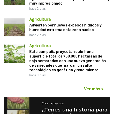
muy impresionado"
hace 2 días
Agricultura
Advierten por nuevos excesos hídricos y
humedad extrema en la zona núcleo
hace 2 días
Agricultura
Esta campaña proyectan cubrir una
superficie total de 750.000 hectáreas de
soja sembradas con una nueva generación
de variedades que marcan un salto
tecnológico en genética y rendimiento
hace 3 días
Ver más
>
El campo y vos
¿Tenés una historia para