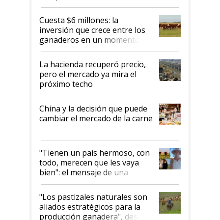
toca a algún productor”
Cuesta $6 millones: la
inversión que crece entre los
ganaderos en un momento
histórico para la actividad
La hacienda recuperó precio,
pero el mercado ya mira el
próximo techo
China y la decisión que puede
cambiar el mercado de la carne
"Tienen un país hermoso, con
todo, merecen que les vaya
bien": el mensaje de una
ganadera uruguaya sobre las
oportunidades que se abren
"Los pastizales naturales son
para el agro en Argentina, con
aliados estratégicos para la
foco en la carne
producción ganadera", destaca