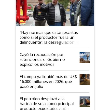
"Hay normas que están escritas
como si el productor fuera un
delincuente”: la desregulación llegó
al Congreso Aapresid y hasta se
habló del financiamiento al IPCVA
Cayó la recaudación por
retenciones: el Gobierno
explicó los motivos
El campo ya liquidó más de US$
16.000 millones en 2026: qué
pasó en julio
El petróleo desplazó a la
harina de soja como principal
producto exportado, y aún así