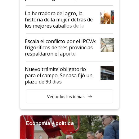
la iniciativa que ya reúne a 46
establecimientos en Argentina
La herradora del agro, la
historia de la mujer detrás de
los mejores caballos de la
Argentina y los mitos que
todavía hacen sufrir a estos
Escala el conflicto por el IPCVA:
animales: "Mientras me
frigoríficos de tres provincias
descalificaban, yo seguí
respaldaron el aporte
haciendo currículum"
obligatorio
Nuevo trámite obligatorio
para el campo: Senasa fijó un
plazo de 90 días
Ver todos los temas
Economía y política