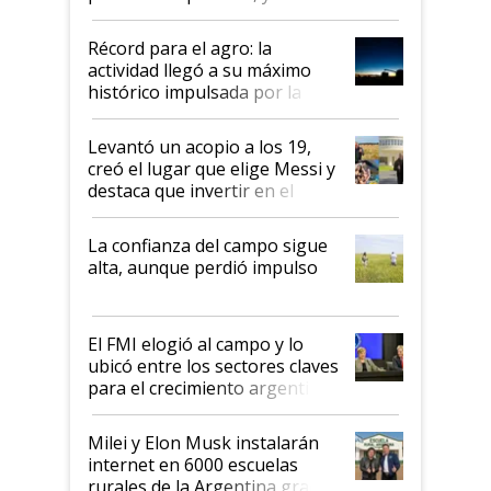
el agro aportó casi seis de cada
diez dólares y sostuvo el
Récord para el agro: la
liderazgo en un semestre
actividad llegó a su máximo
récord
histórico impulsada por la
cosecha y las exportaciones
Levantó un acopio a los 19,
creó el lugar que elige Messi y
destaca que invertir en el
kirchnerismo era como "darle
plata a un hijo para droga":
La confianza del campo sigue
Juan Félix Rossetti, el libertario
alta, aunque perdió impulso
que de una dura crisis salió
más fuerte y apuesta al cambio
de Milei
El FMI elogió al campo y lo
ubicó entre los sectores claves
para el crecimiento argentino
Milei y Elon Musk instalarán
internet en 6000 escuelas
rurales de la Argentina gracias