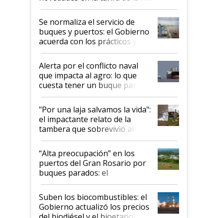
Se normaliza el servicio de
buques y puertos: el Gobierno
acuerda con los prácticos y
suspende el decreto de
desregulación
Alerta por el conflicto naval
que impacta al agro: lo que
cuesta tener un buque parado
y el peligro de que Argentina
pase a ser "país sucio"
"Por una laja salvamos la vida":
el impactante relato de la
tambera que sobrevivió al
tornado
“Alta preocupación” en los
puertos del Gran Rosario por
buques parados: el
funcionamiento de las
exportadoras en tensión tras
Suben los biocombustibles: el
la medida de fuerza de los
Gobierno actualizó los precios
prácticos
del biodiésel y el bioetanol