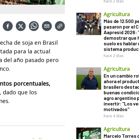
hace 2 días
Agricultura
Más de 12.500 
pasaron por el 
Aapresid 2026: "
demostrar que h
echa de soja en Brasil
suelo es hablar 
sistema produc
tada para la actual
hace 2 días
a del año pasado pero
nco.
Agricultura
En un cambio ro
ahora el produc
ntos porcentuales,
brasilero desta
 dado que los
buenas condici
agro argentino 
nes.
invertir: "Los v
motivados"
hace 4 días
Agricultura
Marcelo Torres 