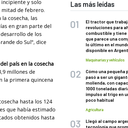
incipiente y solo
Las más leídas
 mitad de febrero.
la cosecha, las
El tractor que trabaj
ías en gran parte del
revoluciones para a
combustible y tiene
desarrollo de los
que parece una com
Grande do Sul", dice
lo último en el mund
disponible en Argen
Maquinarias y vehículos
del país en la cosecha
,9 millones de
Cómo una pequeña 
pasó a ser un gigant
en la primera quincena
molienda, con capac
1000 toneladas diaria
impulso al trigo en 
poco habitual
cosecha hasta los 124
nes que había estimado
Agricultura
ltados obtenidos hasta
Llegó al campo arge
tecnología que pro