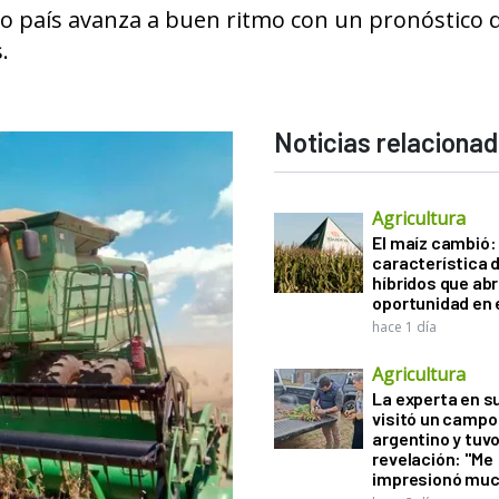
ino país avanza a buen ritmo con un pronóstico 
.
Noticias relaciona
Agricultura
El maíz cambió:
característica d
híbridos que ab
oportunidad en e
hace 1 día
Agricultura
La experta en s
visitó un campo
argentino y tuv
revelación: "Me
impresionó muc