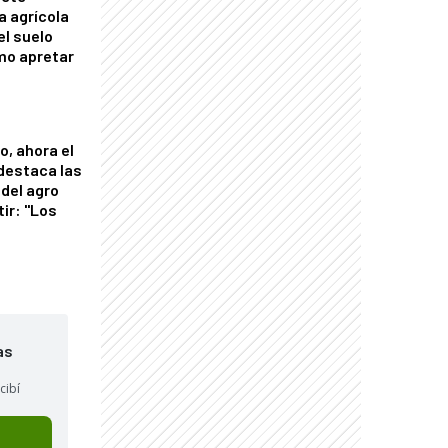
a agrícola
el suelo
mo apretar
o, ahora el
 destaca las
del agro
tir: "Los
"
as
cibí