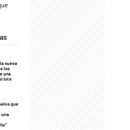
que
das
 la nueva
e los
re una
l lote
uelos que
o una
ho"