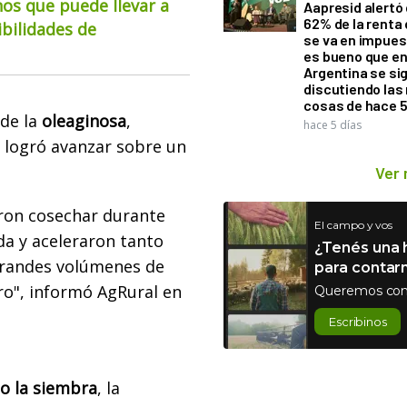
os que puede llevar a
Aapresid alertó 
62% de la renta 
ibilidades de
se va en impues
es bueno que e
Argentina se si
discutiendo la
cosas de hace 
 de la
oleaginosa
,
hace 5 días
e logró avanzar sobre un
Ver
eron cosechar durante
El campo y vos
da y aceleraron tanto
¿Tenés una h
grandes volúmenes de
para contar
ro", informó AgRural en
Queremos con
Escribinos
o la siembra
, la