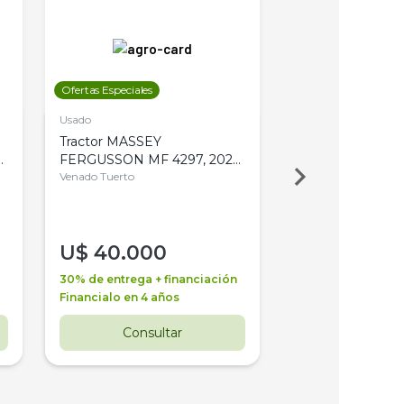
Ofertas Especiales
Ofertas Especiales
Usado
Usado
Tractor MASSEY
Tractor AGCO ALL
,
FERGUSSON MF 4297, 2020,
2003, 4WD, PA
4WD, PATON
Venado Tuerto
Venado Tuerto
U$
40.000
U$
30.000
30% de entrega + financiación
30% de entrega + 
Financialo en 4 años
Financialo en 3 a
Consultar
Consul