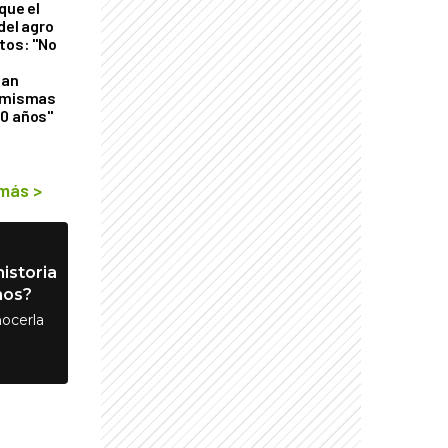
que el
del agro
tos: "No
n
gan
s mismas
50 años"
 más
>
istoria
nos?
ocerla