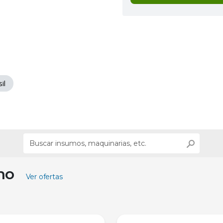
il
ino
Ver ofertas