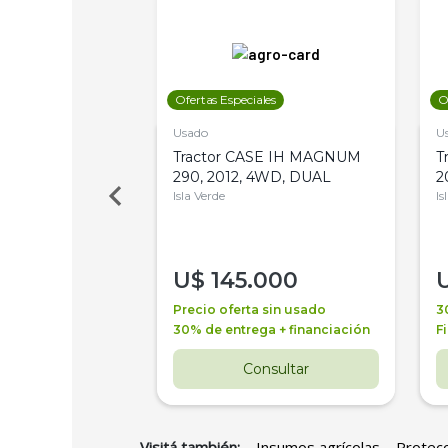
les
Ofertas Especiales
O
Usado
U
a Metalfor 7040,
Tractor CASE IH MAGNUM
T
Bot 32 Mts
290, 2012, 4WD, DUAL
2
Isla Verde
Is
000
U$
145.000
a + financiación
Precio oferta sin usado
3
 4 años
30% de entrega + financiación
F
nsultar
Consultar
Visitá también:
Insumos agrícolas
Protecc