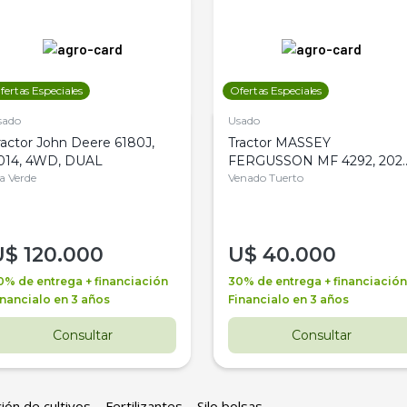
fertas Especiales
Ofertas Especiales
sado
Usado
ractor John Deere 6180J,
Tractor MASSEY
014, 4WD, DUAL
FERGUSSON MF 4292, 2020
la Verde
4WD, PATON
Venado Tuerto
U$
120.000
U$
40.000
0% de entrega + financiación
30% de entrega + financiación
inancialo en 3 años
Financialo en 3 años
Consultar
Consultar
ión de cultivos
Fertilizantes
Silo bolsas