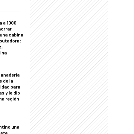
a a 1000
horrar
 una cabina
putadora:
o,
tina
panadería
e de la
idad para
s y le dio
una región
ntino una
mete