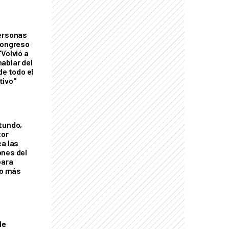
personas
Congreso
Volvió a
ablar del
de todo el
tivo"
tundo,
tor
ca las
ones del
para
eo más
de