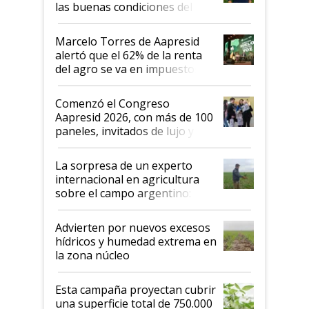
las buenas condiciones del
agro argentino para invertir:
"Los veo más motivados"
Marcelo Torres de Aapresid
alertó que el 62% de la renta
del agro se va en impuestos:
"No es bueno que en
Argentina se sigan discutiendo
Comenzó el Congreso
las mismas cosas de hace 50
Aapresid 2026, con más de 100
años"
paneles, invitados de lujo y
todas las tendencias
La sorpresa de un experto
internacional en agricultura
sobre el campo argentino:
"Estoy muy impresionado"
Advierten por nuevos excesos
hídricos y humedad extrema en
la zona núcleo
Esta campaña proyectan cubrir
una superficie total de 750.000