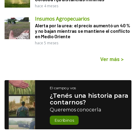
hace 4 meses
Insumos Agropecuarios
Alerta por la urea: el precio aumentó un 40 %
y no bajan mientras se mantiene el conflicto
en Medio Oriente
hace 5 meses
Ver más
>
El campo y vos
¿Tenés una historia para
contarnos?
Queremos conocerla
Escribinos