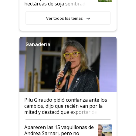
hectáreas de soja sembradas
con una nueva generación de
variedades que marcan un
Ver todos los temas
salto tecnológico en genética y
rendimiento
Ganadería
Pilu Giraudo pidió confianza ante los
cambios, dijo que recién van por la
mitad y destacó que exportar dejó de
ser "para unos pocos": "Tenemos un
mandato muy claro del gobierno
Aparecen las 15 vaquillonas de
nacional"
Andrea Sarnari, pero no