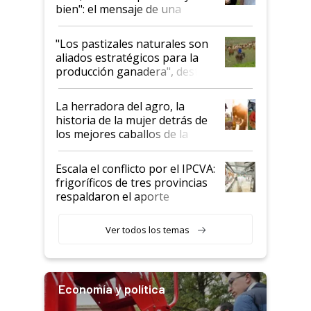
bien": el mensaje de una
ganadera uruguaya sobre las
oportunidades que se abren
"Los pastizales naturales son
para el agro en Argentina, con
aliados estratégicos para la
foco en la carne
producción ganadera", destaca
la iniciativa que ya reúne a 46
establecimientos en Argentina
La herradora del agro, la
historia de la mujer detrás de
los mejores caballos de la
Argentina y los mitos que
todavía hacen sufrir a estos
Escala el conflicto por el IPCVA:
animales: "Mientras me
frigoríficos de tres provincias
descalificaban, yo seguí
respaldaron el aporte
haciendo currículum"
obligatorio
Ver todos los temas
Economía y política