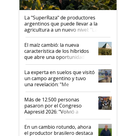
La "SuperRaza" de productores
argentinos que puede llevar a la
agricultura a un nuevo nivel: "Las
posibilidades de crecimiento son
infinitas"
El maíz cambió: la nueva
característica de los híbridos
que abre una oportunidad en
el lote
La experta en suelos que visitó
un campo argentino y tuvo
una revelación: "Me
impresionó mucho"
Más de 12.500 personas
pasaron por el Congreso
Aapresid 2026: "Volvió a
demostrar que hablar del
suelo es hablar de todo el
En un cambio rotundo, ahora
sistema productivo"
el productor brasilero destaca