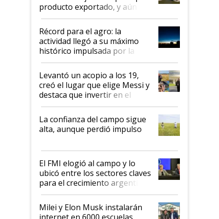
producto exportado, y aún así
el agro aportó casi seis de cada
diez dólares y sostuvo el
Récord para el agro: la
liderazgo en un semestre
actividad llegó a su máximo
récord
histórico impulsada por la
cosecha y las exportaciones
Levantó un acopio a los 19,
creó el lugar que elige Messi y
destaca que invertir en el
kirchnerismo era como "darle
plata a un hijo para droga":
La confianza del campo sigue
Juan Félix Rossetti, el libertario
alta, aunque perdió impulso
que de una dura crisis salió
más fuerte y apuesta al cambio
de Milei
El FMI elogió al campo y lo
ubicó entre los sectores claves
para el crecimiento argentino
Milei y Elon Musk instalarán
internet en 6000 escuelas