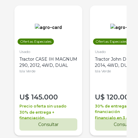
Ofertas Especiales
Ofertas Especiales
Usado
Usado
Tractor CASE IH MAGNUM
Tractor John Deere 
290, 2012, 4WD, DUAL
2014, 4WD, DUAL
Isla Verde
Isla Verde
U$
145.000
U$
120.000
Precio oferta sin usado
30% de entrega +
financiación
30% de entrega +
financiación
Financialo en 3 años
Consultar
Consultar