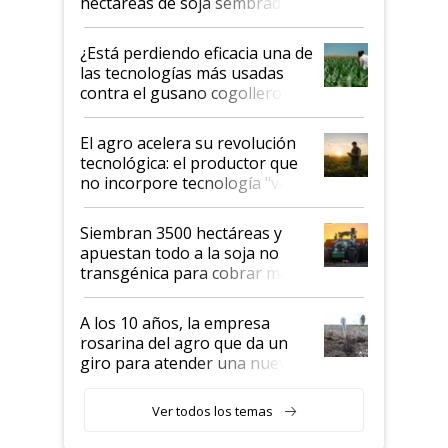
hectáreas de soja sembradas
con una nueva generación de
variedades que marcan un
¿Está perdiendo eficacia una de
salto tecnológico en genética y
las tecnologías más usadas
rendimiento
contra el gusano cogollero? El
desafío de una tecnología clave
El agro acelera su revolución
tecnológica: el productor que
no incorpore tecnología "va a
perder el tren"
Siembran 3500 hectáreas y
apuestan todo a la soja no
transgénica para cobrar más
por tonelada: compraron un
semillero
A los 10 años, la empresa
rosarina del agro que da un
giro para atender una nueva
etapa en el agro
Ver todos los temas