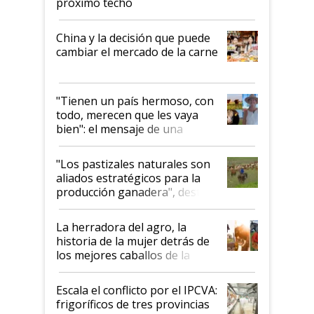
próximo techo
China y la decisión que puede
cambiar el mercado de la carne
"Tienen un país hermoso, con
todo, merecen que les vaya
bien": el mensaje de una
ganadera uruguaya sobre las
oportunidades que se abren
"Los pastizales naturales son
para el agro en Argentina, con
aliados estratégicos para la
foco en la carne
producción ganadera", destaca
la iniciativa que ya reúne a 46
establecimientos en Argentina
La herradora del agro, la
historia de la mujer detrás de
los mejores caballos de la
Argentina y los mitos que
todavía hacen sufrir a estos
Escala el conflicto por el IPCVA:
animales: "Mientras me
frigoríficos de tres provincias
descalificaban, yo seguí