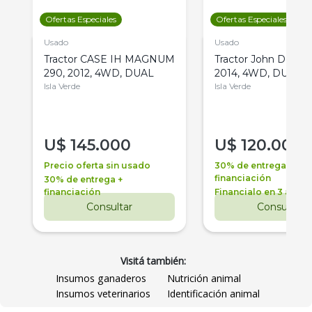
Ofertas Especiales
Ofertas Especiales
Usado
Usado
Tractor CASE IH MAGNUM
Tractor John Deere 
290, 2012, 4WD, DUAL
2014, 4WD, DUAL
Isla Verde
Isla Verde
U$
145.000
U$
120.000
Precio oferta sin usado
30% de entrega +
financiación
30% de entrega +
financiación
Financialo en 3 años
Consultar
Consultar
Visitá también:
Insumos ganaderos
Nutrición animal
Insumos veterinarios
Identificación animal