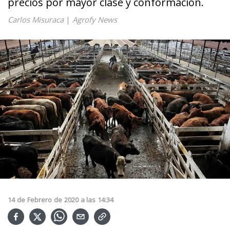
precios por mayor clase y conformación.
Carlos Misuraca
|
Agrofy News
14
de
Febrero
de
2020
a las
14:34