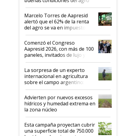
buenas condiciones del agro
argentino para invertir: "Los veo
más motivados"
Marcelo Torres de Aapresid
alertó que el 62% de la renta
del agro se va en impuestos:
"No es bueno que en
Argentina se sigan discutiendo
Comenzó el Congreso
las mismas cosas de hace 50
Aapresid 2026, con más de 100
años"
paneles, invitados de lujo y
todas las tendencias
La sorpresa de un experto
internacional en agricultura
sobre el campo argentino:
"Estoy muy impresionado"
Advierten por nuevos excesos
hídricos y humedad extrema en
la zona núcleo
Esta campaña proyectan cubrir
una superficie total de 750.000