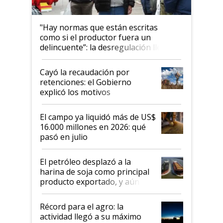
"Hay normas que están escritas
como si el productor fuera un
delincuente”: la desregulación llegó
al Congreso Aapresid y hasta se
habló del financiamiento al IPCVA
Cayó la recaudación por
retenciones: el Gobierno
explicó los motivos
El campo ya liquidó más de US$
16.000 millones en 2026: qué
pasó en julio
El petróleo desplazó a la
harina de soja como principal
producto exportado, y aún así
el agro aportó casi seis de cada
diez dólares y sostuvo el
Récord para el agro: la
liderazgo en un semestre
actividad llegó a su máximo
récord