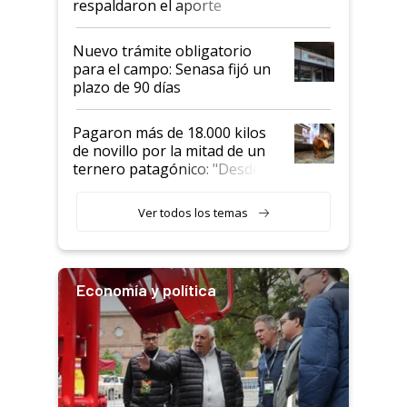
respaldaron el aporte
haciendo currículum"
obligatorio
Nuevo trámite obligatorio
para el campo: Senasa fijó un
plazo de 90 días
Pagaron más de 18.000 kilos
de novillo por la mitad de un
ternero patagónico: "Desde
que bajó del camión empezó a
llamar la atención"
Ver todos los temas
Economía y política