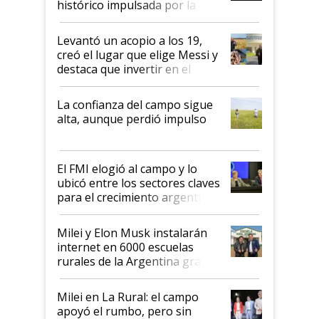
histórico impulsada por la
cosecha y las exportaciones
Levantó un acopio a los 19,
creó el lugar que elige Messi y
destaca que invertir en el
kirchnerismo era como "darle
plata a un hijo para droga":
La confianza del campo sigue
Juan Félix Rossetti, el libertario
alta, aunque perdió impulso
que de una dura crisis salió
más fuerte y apuesta al cambio
de Milei
El FMI elogió al campo y lo
ubicó entre los sectores claves
para el crecimiento argentino
Milei y Elon Musk instalarán
internet en 6000 escuelas
rurales de la Argentina gracias
a un acuerdo con Starlink
Milei en La Rural: el campo
apoyó el rumbo, pero sin