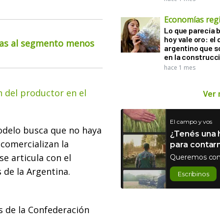
Economías reg
Lo que parecía 
hoy vale oro: el 
cias al segmento menos
argentino que 
en la construcc
hace 1 mes
n del productor en el
Ver
El campo y vos
modelo busca que no haya
¿Tenés una h
comercializan la
para contar
e articula con el
Queremos con
de la Argentina.
Escribinos
s de la Confederación