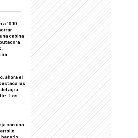
a a 1000
horrar
 una cabina
putadora:
o,
tina
o, ahora el
 destaca las
del agro
tir: "Los
"
oja con una
arrollo
 hacerlo