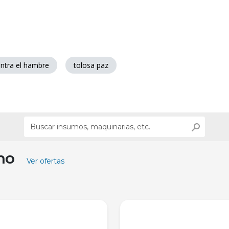
ontra el hambre
tolosa paz
ino
Ver ofertas