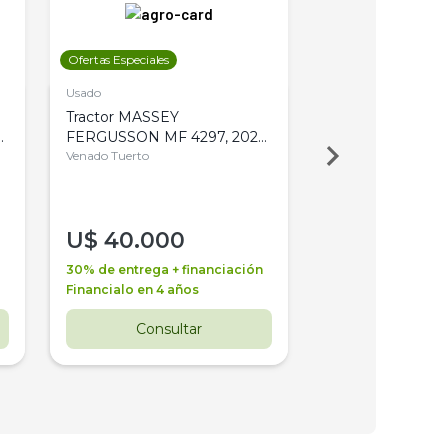
Ofertas Especiales
Ofertas Especiales
Usado
Usado
Tractor MASSEY
Tractor AGCO ALL
,
FERGUSSON MF 4297, 2020,
2003, 4WD, PA
4WD, PATON
Venado Tuerto
Venado Tuerto
U$
40.000
U$
30.000
30% de entrega + financiación
30% de entrega + 
Financialo en 4 años
Financialo en 3 a
Consultar
Consul