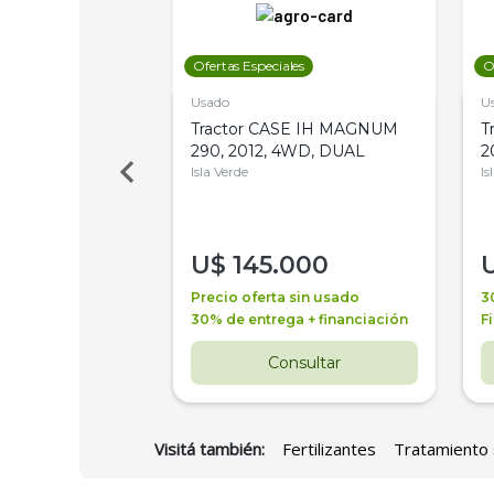
les
Ofertas Especiales
O
Usado
U
a Metalfor 7040,
Tractor CASE IH MAGNUM
T
Bot 32 Mts
290, 2012, 4WD, DUAL
2
Isla Verde
Is
000
U$
145.000
a + financiación
Precio oferta sin usado
3
 4 años
30% de entrega + financiación
F
nsultar
Consultar
Visitá también:
Fertilizantes
Tratamiento 