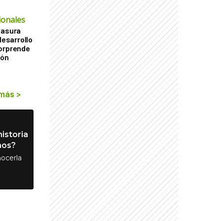
ionales
basura
desarrollo
sorprende
ión
 más
>
istoria
nos?
ocerla