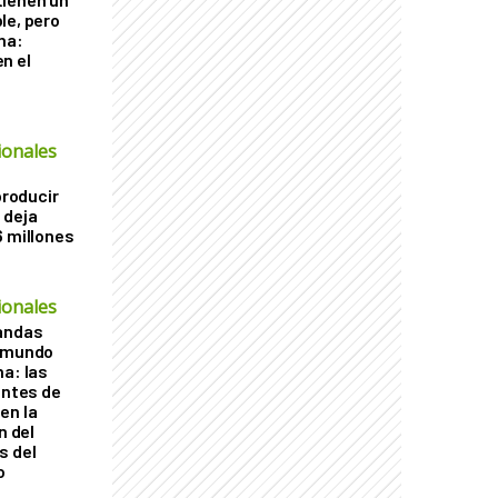
le, pero
ha:
n el
ionales
producir
 deja
6 millones
ionales
vandas
l mundo
na: las
entes de
en la
n del
s del
o