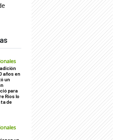
de
das
ionales
adición
60 años en
tó un
un
ció para
re Ríos lo
sta de
ó
ionales
tienen un