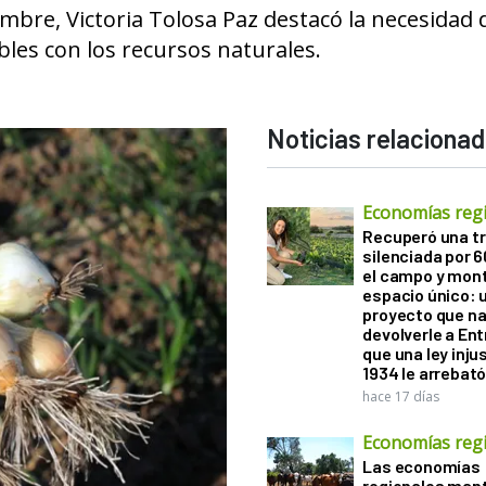
mbre, Victoria Tolosa Paz destacó la necesidad 
les con los recursos naturales.
Noticias relaciona
Economías reg
Recuperó una tr
silenciada por 
el campo y mon
espacio único: 
proyecto que na
devolverle a Ent
que una ley inju
1934 le arrebat
hace 17 días
Economías reg
Las economías
regionales man