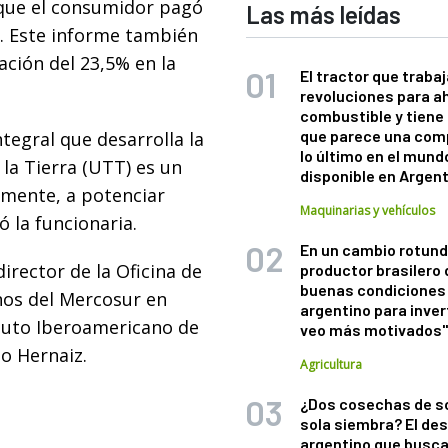
 que el consumidor pagó
Las más leídas
r. Este informe también
ación del 23,5% en la
El tractor que trabaj
revoluciones para a
combustible y tiene
que parece una com
ntegral que desarrolla la
lo último en el mund
la Tierra (UTT) es un
disponible en Argen
lmente, a potenciar
Maquinarias y vehículos
 la funcionaria.
En un cambio rotund
director de la Oficina de
productor brasilero
buenas condiciones 
nos del Mercosur en
argentino para inver
ituto Iberoamericano de
veo más motivados
o Hernaiz.
Agricultura
¿Dos cosechas de s
sola siembra? El des
argentino que busca