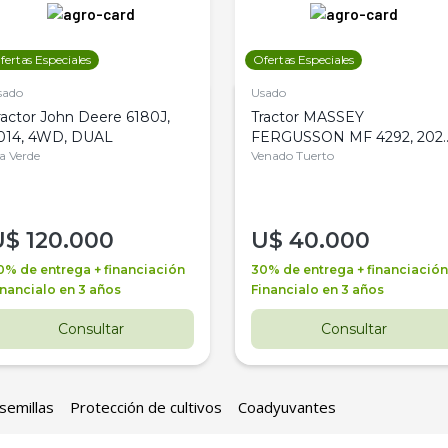
fertas Especiales
Ofertas Especiales
sado
Usado
ractor John Deere 6180J,
Tractor MASSEY
014, 4WD, DUAL
FERGUSSON MF 4292, 2020
la Verde
4WD, PATON
Venado Tuerto
U$
120.000
U$
40.000
0% de entrega + financiación
30% de entrega + financiación
inancialo en 3 años
Financialo en 3 años
Consultar
Consultar
semillas
Protección de cultivos
Coadyuvantes