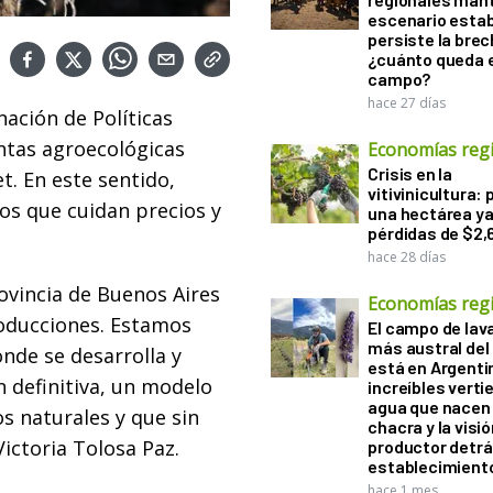
escenario estab
persiste la brec
¿cuánto queda e
campo?
hace 27 días
nación de Políticas
intas agroecológicas
Economías reg
Crisis en la
t. En este sentido,
vitivinicultura: 
os que cuidan precios y
una hectárea ya
pérdidas de $2,
hace 28 días
rovincia de Buenos Aires
Economías reg
roducciones. Estamos
El campo de la
más austral de
nde se desarrolla y
está en Argenti
 definitiva, un modelo
increíbles verti
agua que nacen 
s naturales y que sin
chacra y la visió
ictoria Tolosa Paz.
productor detrá
establecimient
hace 1 mes