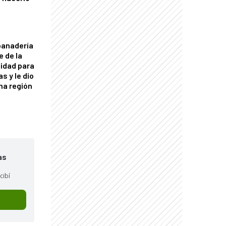
panadería
e de la
idad para
s y le dio
una región
as
cibí