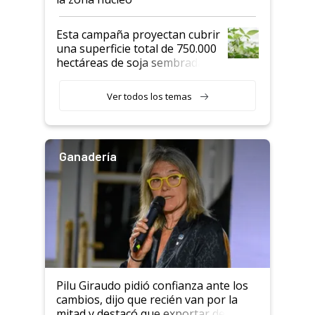
Esta campaña proyectan cubrir
una superficie total de 750.000
hectáreas de soja sembradas
con una nueva generación de
variedades que marcan un
Ver todos los temas
salto tecnológico en genética y
rendimiento
Ganadería
Pilu Giraudo pidió confianza ante los
cambios, dijo que recién van por la
mitad y destacó que exportar dejó de