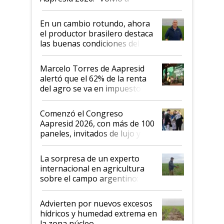
demostrar que hablar del
suelo es hablar de todo el
En un cambio rotundo, ahora
sistema productivo"
el productor brasilero destaca
las buenas condiciones del
agro argentino para invertir:
"Los veo más motivados"
Marcelo Torres de Aapresid
alertó que el 62% de la renta
del agro se va en impuestos:
"No es bueno que en
Argentina se sigan discutiendo
Comenzó el Congreso
las mismas cosas de hace 50
Aapresid 2026, con más de 100
años"
paneles, invitados de lujo y
todas las tendencias
La sorpresa de un experto
internacional en agricultura
sobre el campo argentino:
"Estoy muy impresionado"
Advierten por nuevos excesos
hídricos y humedad extrema en
la zona núcleo