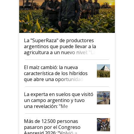
La "SuperRaza" de productores
argentinos que puede llevar a la
agricultura a un nuevo nivel: "Las
posibilidades de crecimiento son
infinitas"
El maíz cambió: la nueva
característica de los híbridos
que abre una oportunidad en
el lote
La experta en suelos que visitó
un campo argentino y tuvo
una revelación: "Me
impresionó mucho"
Más de 12.500 personas
pasaron por el Congreso
Aapresid 2026: "Volvió a