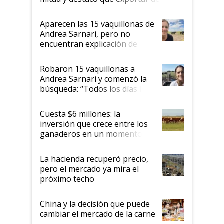
ser "para unos pocos": "Tenemos un
mandato muy claro del gobierno
Aparecen las 15 vaquillonas de
nacional"
Andrea Sarnari, pero no
encuentran explicación de
cómo llegaron allí
Robaron 15 vaquillonas a
Andrea Sarnari y comenzó la
búsqueda: “Todos los días le
toca a algún productor”
Cuesta $6 millones: la
inversión que crece entre los
ganaderos en un momento
histórico para la actividad
La hacienda recuperó precio,
pero el mercado ya mira el
próximo techo
China y la decisión que puede
cambiar el mercado de la carne