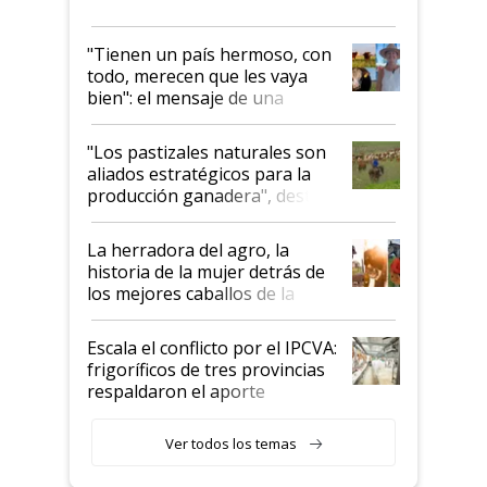
"Tienen un país hermoso, con
todo, merecen que les vaya
bien": el mensaje de una
ganadera uruguaya sobre las
oportunidades que se abren
"Los pastizales naturales son
para el agro en Argentina, con
aliados estratégicos para la
foco en la carne
producción ganadera", destaca
la iniciativa que ya reúne a 46
establecimientos en Argentina
La herradora del agro, la
historia de la mujer detrás de
los mejores caballos de la
Argentina y los mitos que
todavía hacen sufrir a estos
Escala el conflicto por el IPCVA:
animales: "Mientras me
frigoríficos de tres provincias
descalificaban, yo seguí
respaldaron el aporte
haciendo currículum"
obligatorio
Ver todos los temas