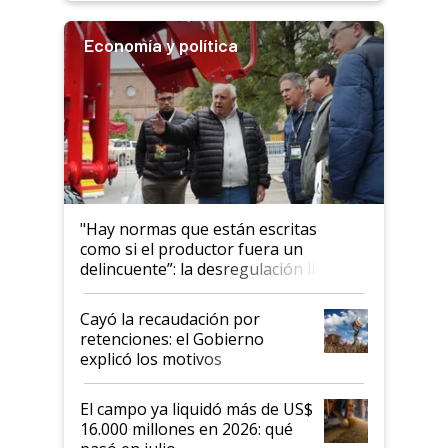
Economía y política
"Hay normas que están escritas
como si el productor fuera un
delincuente”: la desregulación llegó
al Congreso Aapresid y hasta se
habló del financiamiento al IPCVA
Cayó la recaudación por
retenciones: el Gobierno
explicó los motivos
El campo ya liquidó más de US$
16.000 millones en 2026: qué