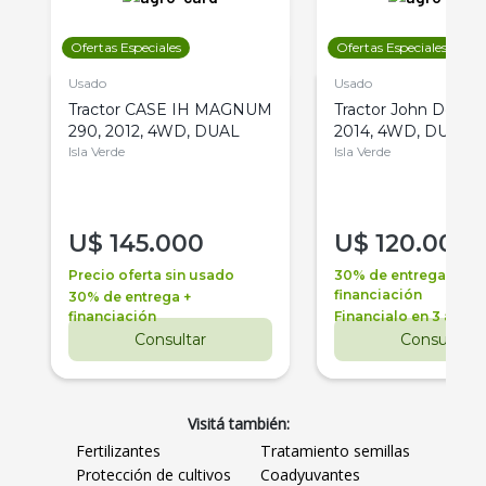
Ofertas Especiales
Ofertas Especiales
Usado
Usado
Tractor CASE IH MAGNUM
Tractor John Deere 
290, 2012, 4WD, DUAL
2014, 4WD, DUAL
Isla Verde
Isla Verde
U$
145.000
U$
120.000
Precio oferta sin usado
30% de entrega +
financiación
30% de entrega +
financiación
Financialo en 3 años
Consultar
Consultar
Visitá también:
Fertilizantes
Tratamiento semillas
Protección de cultivos
Coadyuvantes