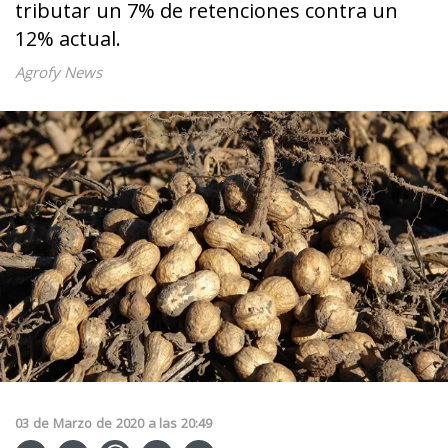
tributar un 7% de retenciones contra un
12% actual.
Agrofy News
03
de
Marzo
de
2020
a las
20:49