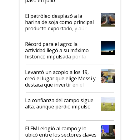
pasó en julio
El petróleo desplazó a la
harina de soja como principal
producto exportado, y aún así
el agro aportó casi seis de cada
diez dólares y sostuvo el
Récord para el agro: la
liderazgo en un semestre
actividad llegó a su máximo
récord
histórico impulsada por la
cosecha y las exportaciones
Levantó un acopio a los 19,
creó el lugar que elige Messi y
destaca que invertir en el
kirchnerismo era como "darle
plata a un hijo para droga":
La confianza del campo sigue
Juan Félix Rossetti, el libertario
alta, aunque perdió impulso
que de una dura crisis salió
más fuerte y apuesta al cambio
de Milei
El FMI elogió al campo y lo
ubicó entre los sectores claves