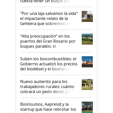
cuesta tener un buque parado
y el peligro de que Argentina
pase a ser "país sucio"
"Por una laja salvamos la vida":
el impactante relato de la
tambera que sobrevivió al
tornado
“Alta preocupación” en los
puertos del Gran Rosario por
buques parados: el
funcionamiento de las
exportadoras en tensión tras
Suben los biocombustibles: el
la medida de fuerza de los
Gobierno actualizó los precios
prácticos
del biodiésel y el bioetanol
Nuevo aumento para los
trabajadores rurales: cuánto
cobrará un peón desde julio
Bioinsumos, Aapresid y la
startup que hace rebrotar los